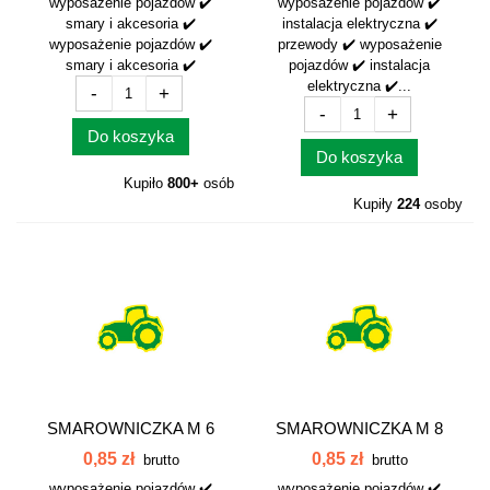
wyposażenie pojazdów ✔️
wyposażenie pojazdów ✔️
smary i akcesoria ✔️
instalacja elektryczna ✔️
wyposażenie pojazdów ✔️
przewody ✔️ wyposażenie
smary i akcesoria ✔️
pojazdów ✔️ instalacja
elektryczna ✔️...
-
+
-
+
Do koszyka
Do koszyka
Kupiło
800+
osób
Kupiły
224
osoby
SMAROWNICZKA M 6
SMAROWNICZKA M 8
KĄT 90 SM690
KĄT 45 SM845
0,85 zł
0,85 zł
brutto
brutto
wyposażenie pojazdów ✔️
wyposażenie pojazdów ✔️