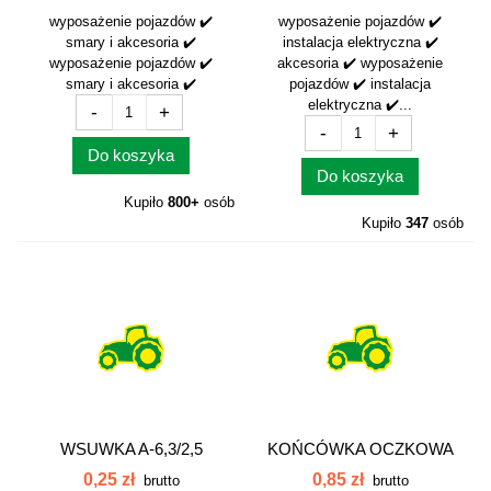
wyposażenie pojazdów ✔️
wyposażenie pojazdów ✔️
smary i akcesoria ✔️
instalacja elektryczna ✔️
wyposażenie pojazdów ✔️
akcesoria ✔️ wyposażenie
smary i akcesoria ✔️
pojazdów ✔️ instalacja
elektryczna ✔️...
-
+
-
+
Do koszyka
Do koszyka
Kupiło
800+
osób
Kupiło
347
osób
WSUWKA A-6,3/2,5
KOŃCÓWKA OCZKOWA
MĘSKI 042265
M 6-0-6 042318
0,25 zł
0,85 zł
brutto
brutto