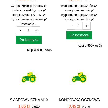
wyposażenie pojazdów ✔️
wyposażenie pojazdów ✔️
instalacja elektryczna ✔️
smary i akcesoria ✔️
bezpieczniki 12v/24v ✔️
wyposażenie pojazdów ✔️
wyposażenie pojazdów ✔️
smary i akcesoria ✔️
instalacja...
-
+
-
+
Do koszyka
Do koszyka
Kupiło
800+
osób
Kupiło
800+
osób
SMAROWNICZKA M10
KOŃCÓWKA OCZKOWA
PROST SM10PR
M 5-10 042312
1,05 zł
0,45 zł
brutto
brutto