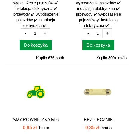
wyposażenie pojazdów ✔️
wyposażenie pojazdów ✔️
instalacja elektryczna ✔️
instalacja elektryczna ✔️
przewody ✔️ wyposażenie
przewody ✔️ wyposażenie
pojazdów ✔️ instalacja
pojazdów ✔️ instalacja
elektryczna ✔️...
elektryczna ✔️...
-
+
-
+
Do koszyka
Do koszyka
Kupiło
676
osób
Kupiło
800+
osób
SMAROWNICZKA M 6
BEZPIECZNIK
KĄT 45 SM645
CERAMICZNY 16 A 16AC
0,85 zł
0,35 zł
brutto
brutto