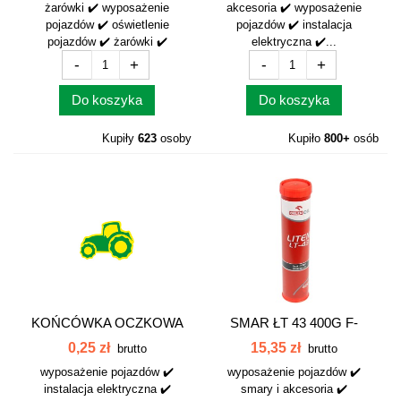
żarówki ✔️ wyposażenie
akcesoria ✔️ wyposażenie
pojazdów ✔️ oświetlenie
pojazdów ✔️ instalacja
pojazdów ✔️ żarówki ✔️
elektryczna ✔️...
-
+
-
+
Do koszyka
Do koszyka
Kupiły
623
osoby
Kupiło
800+
osób
KOŃCÓWKA OCZKOWA
SMAR ŁT 43 400G F-
M 6-2.5 042315
110448120600
0,25 zł
15,35 zł
brutto
brutto
wyposażenie pojazdów ✔️
wyposażenie pojazdów ✔️
instalacja elektryczna ✔️
smary i akcesoria ✔️