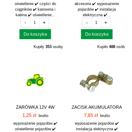
oświetlenie ✔️ części do
akcesoria ✔️ wyposażenie
ciągników ✔️ karoseria i
pojazdów ✔️ instalacja
kabina ✔️ oświetlenie...
elektryczna ✔️...
-
+
-
+
Do koszyka
Do koszyka
Kupiły
353
osoby
Kupiło
488
osób
ŻARÓWKA 12V 4W
ZACISK AKUMULATORA
12V4W
MOSIĄDZ PLUS...
1,25 zł
7,85 zł
brutto
brutto
wyposażenie pojazdów ✔️
wyposażenie pojazdów ✔️
oświetlenie pojazdów ✔️
instalacja elektryczna ✔️