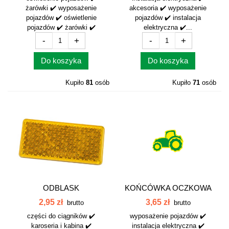
żarówki ✔️ wyposażenie
akcesoria ✔️ wyposażenie
pojazdów ✔️ oświetlenie
pojazdów ✔️ instalacja
pojazdów ✔️ żarówki ✔️
elektryczna ✔️...
-
+
-
+
Do koszyka
Do koszyka
Kupiło
81
osób
Kupiło
71
osób
ODBLASK
KOŃCÓWKA OCZKOWA
PROSTOKĄTNY
M12-50 042348
2,95 zł
3,65 zł
brutto
brutto
PRZYKLEJANY...
części do ciągników ✔️
wyposażenie pojazdów ✔️
karoseria i kabina ✔️
instalacja elektryczna ✔️