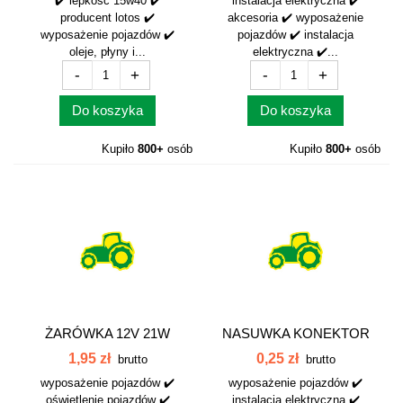
✔️ lepkość 15w40 ✔️
instalacja elektryczna ✔️
producent lotos ✔️
akcesoria ✔️ wyposażenie
wyposażenie pojazdów ✔️
pojazdów ✔️ instalacja
oleje, płyny i...
elektryczna ✔️...
-
+
-
+
Do koszyka
Do koszyka
Kupiło
800+
osób
Kupiło
800+
osób
ŻARÓWKA 12V 21W
NASUWKA KONEKTOR
POMARAŃCZOWA
ŻEŃSKI MINI KD2
1,95 zł
0,25 zł
brutto
brutto
12V21W
wyposażenie pojazdów ✔️
wyposażenie pojazdów ✔️
oświetlenie pojazdów ✔️
instalacja elektryczna ✔️