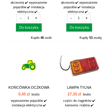
akcesoria ✔️ wyposażenie
akcesoria ✔️ wyposażenie
pojazdów ✔️ instalacja
pojazdów ✔️ instalacja
elektryczna ✔️...
elektryczna ✔️...
-
+
-
+
Do koszyka
Do koszyka
Kupiło
46
osób
Kupiły
53
osoby
KOŃCÓWKA OCZKOWA
LAMPA TYLNA
M10-2,5 042335
ZESPOLONA LED...
0,45 zł
27,35 zł
brutto
brutto
wyposażenie pojazdów ✔️
części do ciągników ✔️
instalacja elektryczna ✔️
karoseria i kabina ✔️