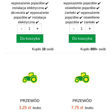
wyposażenie pojazdów ✔️
wyposażenie pojazdów ✔️
instalacja elektryczna ✔️
oświetlenie pojazdów ✔️
akcesoria ✔️ wyposażenie
żarówki ✔️ wyposażenie
pojazdów ✔️ instalacja
pojazdów ✔️ oświetlenie
elektryczna ✔️...
pojazdów ✔️ żarówki ✔️
-
+
-
+
Do koszyka
Do koszyka
Kupiło
18
osób
Kupiło
800+
osób
PRZEWÓD
PRZEWÓD
ELEKTRYCZNY 2-ŻYŁ
ELEKTRYCZNY 5-ZYŁ
3,25 zł
7,75 zł
brutto
brutto
2ŻYŁ.
5ŻYŁ.