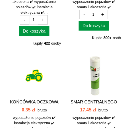
akcesoria ✔️ wyposażenie
wyposażenie pojazdów ✔️
pojazdów ✔️ instalacja
smary i akcesoria ✔️
elektryczna ✔️...
-
+
-
+
Do koszyka
Do koszyka
Kupiło
800+
osób
Kupiły
422
osoby
KOŃCÓWKA OCZKOWA
SMAR CENTRALNEGO
M 4-2,5 042306
SMAROWANIA...
0,35 zł
17,45 zł
brutto
brutto
wyposażenie pojazdów ✔️
wyposażenie pojazdów ✔️
instalacja elektryczna ✔️
smary i akcesoria ✔️