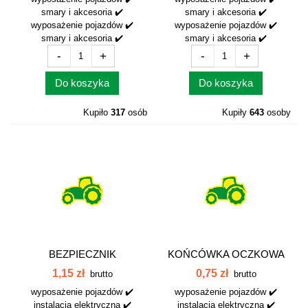
smary i akcesoria ✔️
smary i akcesoria ✔️
wyposażenie pojazdów ✔️
wyposażenie pojazdów ✔️
smary i akcesoria ✔️
smary i akcesoria ✔️
-
+
-
+
Do koszyka
Do koszyka
Kupiło
317
osób
Kupiły
643
osoby
BEZPIECZNIK
KOŃCÓWKA OCZKOWA
PLASTIKOWY 16A 16AP
M 8-2,5 042325
1,15 zł
0,75 zł
brutto
brutto
wyposażenie pojazdów ✔️
wyposażenie pojazdów ✔️
instalacja elektryczna ✔️
instalacja elektryczna ✔️