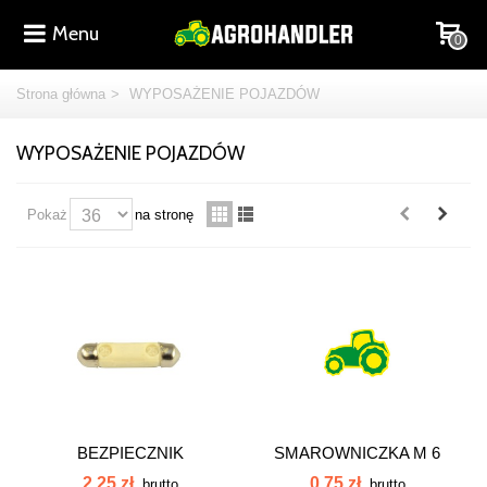
Menu
0
Strona główna
>
WYPOSAŻENIE POJAZDÓW
WYPOSAŻENIE POJAZDÓW
Pokaż
na stronę
BEZPIECZNIK
SMAROWNICZKA M 6
CERAMICZNY 25 A 25AC
PROSTA SM6PR
2,25 zł
0,75 zł
brutto
brutto