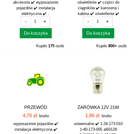
akcesoria ✔️ wyposażenie
oświetlenie ✔️ części do
pojazdów ✔️ instalacja
ciągników ✔️ karoseria i
elektryczna ✔️...
kabina ✔️ oświetlenie ✔️
-
+
-
+
Do koszyka
Do koszyka
Kupiło
175
osób
Kupiło
800+
osób
PRZEWÓD
ŻARÓWKA 12V 21W
ELEKTRYCZNY 2-
12V21W...
4,75 zł
1,95 zł
brutto
brutto
ŻYŁOWY 2X1,5
wyposażenie pojazdów ✔️
uniwersalne ✔️ 1-34-173-010
instalacja elektryczna ✔️
1-40-173-005 al60128