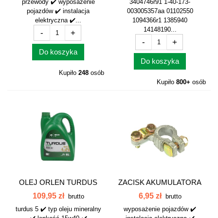
przewody ✔️ wyposażenie
3404746r91 1-40-173-
pojazdów ✔️ instalacja
003005357aa 01102550
elektryczna ✔️...
1094366r1 1385940
14148190...
-
+
-
+
Do koszyka
Do koszyka
Kupiło
248
osób
Kupiło
800+
osób
OLEJ ORLEN TURDUS
ZACISK AKUMULATORA
SHPD 5L 15W-40
OŁÓW PLUS...
109,95 zł
6,95 zł
brutto
brutto
turdus 5 ✔️ typ oleju mineralny
wyposażenie pojazdów ✔️