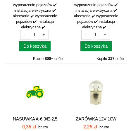
wyposażenie pojazdów ✔️
wyposażenie pojazdów ✔️
instalacja elektryczna ✔️
instalacja elektryczna ✔️
akcesoria ✔️ wyposażenie
akcesoria ✔️ wyposażenie
pojazdów ✔️ instalacja
pojazdów ✔️ instalacja
elektryczna ✔️...
elektryczna ✔️...
-
+
-
+
Do koszyka
Do koszyka
Kupiło
800+
osób
Kupiło
337
osób
NASUWKA A-6,3/E-2,5
ŻARÓWKA 12V 10W
MĘSKA DO...
12V10W
0,35 zł
2,25 zł
brutto
brutto