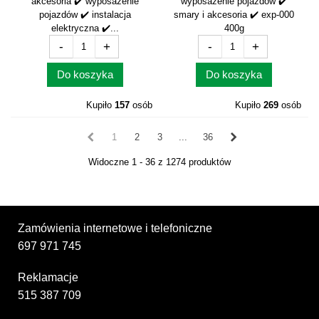
akcesoria ✔️ wyposażenie
wyposażenie pojazdów ✔️
pojazdów ✔️ instalacja
smary i akcesoria ✔️ exp-000
elektryczna ✔️...
400g
-
+
-
+
Do koszyka
Do koszyka
Kupiło
157
osób
Kupiło
269
osób
1
2
3
...
36
Widoczne 1 - 36 z 1274 produktów
Zamówienia internetowe i telefoniczne
697 971 745
Reklamacje
515 387 709