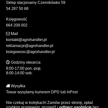
Sklep stacjonarny Czernikówko 59
54 287 50 68
Księgowość
664 209 002
Mail
kontakt@agrohandler.pl
reklamacje@agrohandler.pl
ksiegowosc@agrohandler.pl
Godziny otwarcia
8:00-17:00 pon.-piąt.
8:00-14:00 sob.
Wysyłka
Towar wysyłamy kurierem DPD lub InPost
Nie czekaj w kolejkach! Zamów przez stronę, opłać
szybkim przelewem, przyjedź i
odbierz osobiście
bez