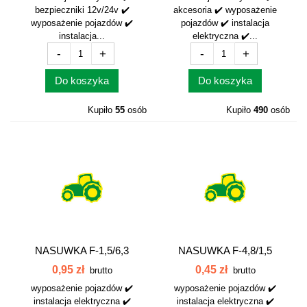
bezpieczniki 12v/24v ✔️
akcesoria ✔️ wyposażenie
wyposażenie pojazdów ✔️
pojazdów ✔️ instalacja
instalacja...
elektryczna ✔️...
-
+
-
+
Do koszyka
Do koszyka
Kupiło
55
osób
Kupiło
490
osób
NASUWKA F-1,5/6,3
NASUWKA F-4,8/1,5
ŻEŃSKI...
ŻEŃSKI 042205
0,95 zł
0,45 zł
brutto
brutto
wyposażenie pojazdów ✔️
wyposażenie pojazdów ✔️
instalacja elektryczna ✔️
instalacja elektryczna ✔️