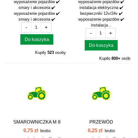
wyposażenie pojazdów ✔️
wyposażenie pojazdów ✔️
smary i akcesoria ✔️
instalacja elektryczna ✔️
wyposażenie pojazdów ✔️
bezpieczniki 12v/24v ✔️
smary i akcesoria ✔️
wyposażenie pojazdów ✔️
instalacja...
-
+
-
+
Do koszyka
Do koszyka
Kupiły
523
osoby
Kupiło
800+
osób
SMAROWNICZKA M 8
PRZEWÓD
PROSTA SM8PR
ELEKTRYCZNY 3-ŻYŁ 1,5
0,75 zł
6,25 zł
brutto
brutto
MM...