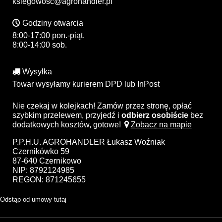
ksiegowosc@agrohandler.pl
Godziny otwarcia
8:00-17:00 pon.-piąt.
8:00-14:00 sob.
Wysyłka
Towar wysyłamy kurierem DPD lub InPost
Nie czekaj w kolejkach! Zamów przez stronę, opłać
szybkim przelewem, przyjedź i
odbierz osobiście
bez
dodatkowych kosztów, gotowe!
Zobacz na mapie
P.P.H.U. AGROHANDLER Łukasz Woźniak
Czernikówko 59
87-640 Czernikowo
NIP: 8792124985
REGON: 871245655
Odstąp od umowy tutaj