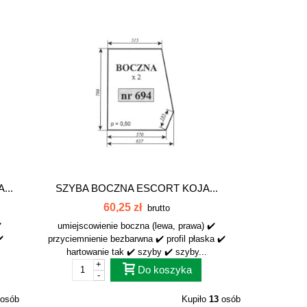
...
SZYBA BOCZNA ESCORT KOJA...
60,25 zł
brutto
️
umiejscowienie boczna (lewa, prawa) ✔️
️
przyciemnienie bezbarwna ✔️ profil płaska ✔️
hartowanie tak ✔️ szyby ✔️ szyby...
+
Do koszyka
-
osób
Kupiło
13
osób