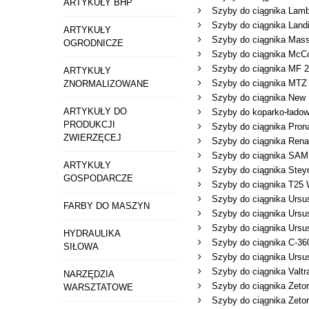
ARTYKUŁY BHP
Szyby do ciągnika Lamb
Szyby do ciągnika Landi
ARTYKUŁY
Szyby do ciągnika Mas
OGRODNICZE
Szyby do ciągnika McC
Szyby do ciągnika MF 2
ARTYKUŁY
Szyby do ciągnika MTZ
ZNORMALIZOWANE
Szyby do ciągnika New 
ARTYKUŁY DO
Szyby do koparko-ładow
PRODUKCJI
Szyby do ciągnika Pron
ZWIERZĘCEJ
Szyby do ciągnika Rena
Szyby do ciągnika SA
ARTYKUŁY
Szyby do ciągnika Stey
GOSPODARCZE
Szyby do ciągnika T25 
Szyby do ciągnika Ursu
FARBY DO MASZYN
Szyby do ciągnika Ursu
Szyby do ciągnika Ursu
HYDRAULIKA
Szyby do ciągnika C-36
SIŁOWA
Szyby do ciągnika Ursus
Szyby do ciągnika Valtr
NARZĘDZIA
Szyby do ciągnika Ze
WARSZTATOWE
Szyby do ciągnika Zetor