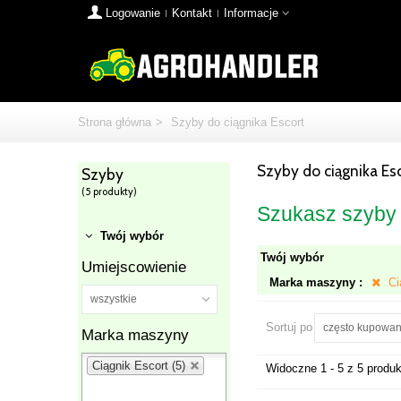
Logowanie
Kontakt
Informacje
Strona główna
>
Szyby do ciągnika Escort
Szyby do ciągnika Es
Szyby
(5 produkty)
Szukasz szyby 
Twój wybór
Twój wybór
Umiejscowienie
Marka maszyny :
Ci
wszystkie
Sortuj po
często kupowa
Marka maszyny
Ciągnik Escort (5)
Widoczne 1 - 5 z 5 produ