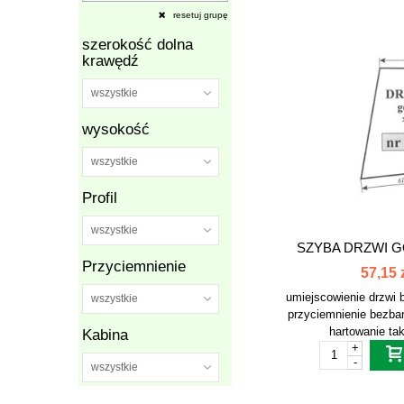
resetuj grupę
szerokość dolna
krawędź
wszystkie
wysokość
wszystkie
Profil
wszystkie
SZYBA DRZWI 
Przyciemnienie
KOJ
57,15 
umiejscowienie drzwi 
wszystkie
przyciemnienie bezbar
hartowanie tak
Kabina
+
-
wszystkie