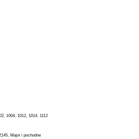
02, 1004, 1012, 1014, 1112
2145, Major i pochodne