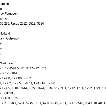
orghini
ni
sey Ferguson
ormick
35 255, Ursus 2812, 3512, 3514
Holland
arki Ostrówek
ar
ult
ME
r
Władimirec
s 4512 4514 5312 5314 5712 5714
s 6012, 6014
s C-330, C-330M, C-328
0, C-362, C-355, C-4011, C-355M, C-362
 C-385, 1604, 1614, 1622, 1624, 1634, 912, 914, 1212, 1214, 1222, 1224, 10
a / Valmet
tor FORTERRA
 3321, 3341, 5711, 5745, 5911, 6711, 6745, 7011, 7211, 8540, 9540, 10540, 1