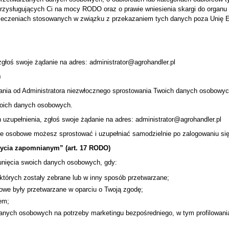
h przysługujących Ci na mocy RODO oraz o prawie wniesienia skargi do orga
zpieczeniach stosowanych w związku z przekazaniem tych danych poza Unię E
łoś swoje żądanie na adres: administrator@agrohandler.pl
)
ania od Administratora niezwłocznego sprostowania Twoich danych osobowyc
woich danych osobowych.
uzupełnienia, zgłoś swoje żądanie na adres: administrator@agrohandler.pl
ane osobowe możesz sprostować i uzupełniać samodzielnie po zalogowaniu si
ycia zapomnianym” (art. 17 RODO)
unięcia swoich danych osobowych, gdy:
których zostały zebrane lub w inny sposób przetwarzane;
owe były przetwarzane w oparciu o Twoją zgodę;
em;
anych osobowych na potrzeby marketingu bezpośredniego, w tym profilowani