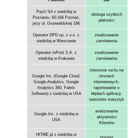
PayU SA z siedzibą w
obsługa szybkich
Poznaniu, 60-166 Poznań,
płatności
przy ul. Grunwaldzkiej 186
Operator DPD sp. z o.o. z
zrealizowanie
siedzibą w Warszawie
zamówienia
Operator InPost S.A. z
zrealizowanie
siedzibą w Krakowie
zamówienia
mierzenie ruchu na
Google Inc. (Google Cloud,
stronach
Google Analytics, Google
internetowych,
Analytics 360, Fabric
raportowanie o
Software) z siedzibą w USA
błędach aplikacji,
tworzenie statystyk
analizowanie
Google Inc. z siedzibą w
aktywności
USA
Klientów
HITME.pl z siedzibą w
hosting