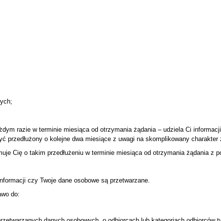
ych;
dym razie w terminie miesiąca od otrzymania żądania – udziela Ci informacj
ć przedłużony o kolejne dwa miesiące z uwagi na skomplikowany charakter ż
e Cię o takim przedłużeniu w terminie miesiąca od otrzymania żądania z p
nformacji czy Twoje dane osobowe są przetwarzane.
awo do:
h przetwarzanych danych osobowych, o odbiorcach lub kategoriach odbiorców