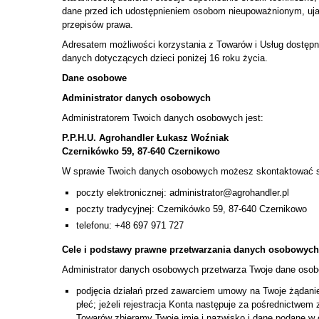
dane przed ich udostępnieniem osobom nieupoważnionym, ujaw
przepisów prawa.
Adresatem możliwości korzystania z Towarów i Usług dostępny
danych dotyczących dzieci poniżej 16 roku życia.
Dane osobowe
Administrator danych osobowych
Administratorem Twoich danych osobowych jest:
P.P.H.U. Agrohandler Łukasz Woźniak
Czernikówko 59, 87-640 Czernikowo
W sprawie Twoich danych osobowych możesz skontaktować s
poczty elektronicznej: administrator@agrohandler.pl
poczty tradycyjnej: Czernikówko 59, 87-640 Czernikowo
telefonu: +48 697 971 727
Cele i podstawy prawne przetwarzania danych osobowych
Administrator danych osobowych przetwarza Twoje dane osobo
podjęcia działań przed zawarciem umowy na Twoje żądanie (
płeć; jeżeli rejestracja Konta następuje za pośrednictwem 
Towarów zbieramy Twoje imię i nazwisko i dane podane w c