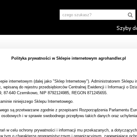
Szyby d
Polityka prywatności w Sklepie internetowym agrohandler.pl
epie internetowym (dalej jako "Sklep Internetowy"). Administratorem Sklepu
pisaną do rejestru przedsiębiorców Centralnej Ewidencji i Informacji o Dzi
 59, 87-640 Czernikowo, NIP 8792124985, REGON 871245655.
laminie niniejszego Sklepu Internetowego.
owego są przetwarzane zgodnie z przepisami Rozporządzenia Parlamentu Euro
 osobowych i w sprawie swobodnego przepływu takich danych oraz uchylenia
rań w celu ochrony prywatności i informacji mu przekazanych, a dotyczących 
ne, w tym o charakterze programistycznym i organizacyjnym, zapewniające oc