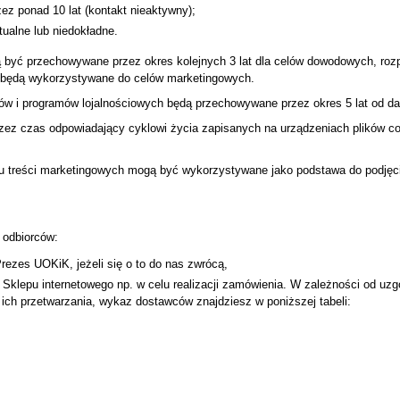
zez ponad 10 lat (kontakt nieaktywny);
ualne lub niedokładne.
gą być przechowywane przez okres kolejnych 3 lat dla celów dowodowych, roz
e będą wykorzystywane do celów marketingowych.
w i programów lojalnościowych będą przechowywane przez okres 5 lat od da
z czas odpowiadający cyklowi życia zapisanych na urządzeniach plików cook
ru treści marketingowych mogą być wykorzystywane jako podstawa do podjęc
 odbiorców:
ezes UOKiK, jeżeli się o to do nas zwrócą,
klepu internetowego np. w celu realizacji zamówienia. W zależności od uzgo
 ich przetwarzania, wykaz dostawców znajdziesz w poniższej tabeli: