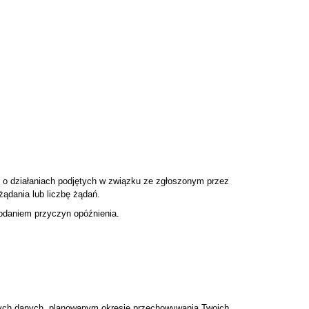
i o działaniach podjętych w związku ze zgłoszonym przez
ądania lub liczbę żądań.
odaniem przyczyn opóźnienia.
 tych danych, planowanym okresie przechowywania Twoich