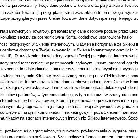
mówienia, przetwarzamy Twoje dane podane w Koncie oraz przy zakupie Towaró
ta i zakupu Towaru, tj. przeglądanie stron www Sklepu Internetowego, wys
czące przeglądanych przez Ciebie Towarów, dane dotyczące sesji Twojego urzą
ia zamówionych Towarów), przetwarzamy dane osobowe podane przez Ciebie p
 dokonujesz zakupu za pośrednictwem Konta, dodatkowo ustanowione hasło;
ności dostępnych w Sklepie internetowym, ułatwienia korzystania ze Sklepu
 osobowe dotyczące Twojej aktywności w Sklepie Internetowym oraz ilości 
dresie IP, ID urządzenia, danych dotyczących Twojej przeglądarki internetowe
z obrony przed roszczeniami w postępowaniu sądowym i innymi organami egz
niezbędne do udowodnienia istnienia roszczenia lub które wynikają z wymog
odpowiedzi na pytania Klientów, przetwarzamy podane przez Ciebie dane osob
awarte w innej formie oraz niektóre dane osobowe podane przez Ciebie w Kon
i, skargi czy wniosku oraz dane zawarte w dokumentach dołączonych do rek
klientów i partnerów, w tym remarketingu, w tym celu przetwarzamy dane oso
 internetowym w tym zamówień, które są rejestrowane i przechowywane za poś
rnetowym, daty logowania i rejestracji, historia i Twoja aktywność związana 
a do Ciebie z naszymi komunikatami marketingowymi poza Sklepem interneto
omunikatów na stronach internetowych innych niż Sklepu internetowego. Szcz
h tj. powiadomień o zgromadzonych punktach, powiadomienia o wygranej oraz
ie lub programie lojalnościowym. Szczegółowe informacje na ten temat pod