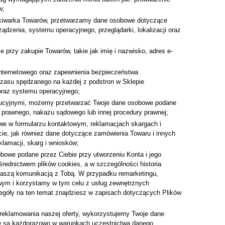
w;
zukiwarka Towarów, przetwarzamy dane osobowe dotyczące
dzenia, systemu operacyjnego, przeglądarki, lokalizacji oraz
rzy zakupie Towarów, takie jak imię i nazwisko, adres e-
 internetowego oraz zapewnienia bezpieczeństwa
czasu spędzanego na każdej z podstron w Sklepie
j oraz systemu operacyjnego;
ekucyjnymi, możemy przetwarzać Twoje dane osobowe podane
u prawnego, nakazu sądowego lub innej procedury prawnej;
owe w formularzu kontaktowym, reklamacjach skargach i
cie, jak również dane dotyczące zamówienia Towaru i innych
lamacji, skarg i wniosków;
bowe podane przez Ciebie przy utworzeniu Konta i jego
rednictwem plików cookies, a w szczególności historia
z naszą komunikacją z Tobą. W przypadku remarketingu,
wym i korzystamy w tym celu z usług zewnętrznych
egóły na ten temat znajdziesz w zapisach dotyczących Plików
 reklamowania naszej oferty, wykorzystujemy Twoje dane
ane są każdorazowo w warunkach uczestnictwa danego