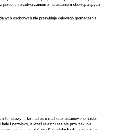
eż przed ich przetwarzaniem z naruszeniem obowiązujących
or danych osobowych nie przewiduje celowego gromadzenia
 internetowym, tzn. adres e-mail oraz ustanowione hasło,
imię i nazwisko, a jeżeli rejestrujesz się przy zakupie
sług wymagających założenia Konta takich jak: prowadzenie