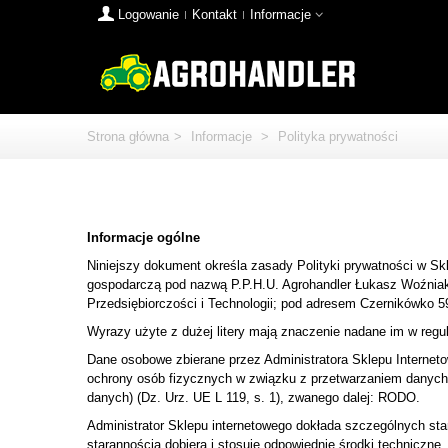
Logowanie
Kontakt
Informacje
Strona główna
>
Informacje
>
Polityka prywatności
Informacje ogólne
Niniejszy dokument określa zasady Polityki prywatności w Skl
gospodarczą pod nazwą P.P.H.U. Agrohandler Łukasz Woźniak, w
Przedsiębiorczości i Technologii; pod adresem Czernikówko
Wyrazy użyte z dużej litery mają znaczenie nadane im w regu
Dane osobowe zbierane przez Administratora Sklepu Internet
ochrony osób fizycznych w związku z przetwarzaniem danych
danych) (Dz. Urz. UE L 119, s. 1), zwanego dalej: RODO.
Administrator Sklepu internetowego dokłada szczególnych sta
starannością dobiera i stosuje odpowiednie środki technicz