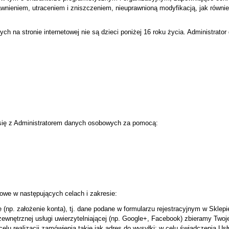
nieniem, utraceniem i zniszczeniem, nieuprawnioną modyfikacją, jak równi
ch na stronie internetowej nie są dzieci poniżej 16 roku życia. Administrat
ię z Administratorem danych osobowych za pomocą:
we w następujących celach i zakresie:
np. założenie konta), tj. dane podane w formularzu rejestracyjnym w Sklepie
zewnętrznej usługi uwierzytelniającej (np. Google+, Facebook) zbieramy Twoje 
elu realizacji zamówienia takie jak adres do wysyłki; w celu świadczenia U