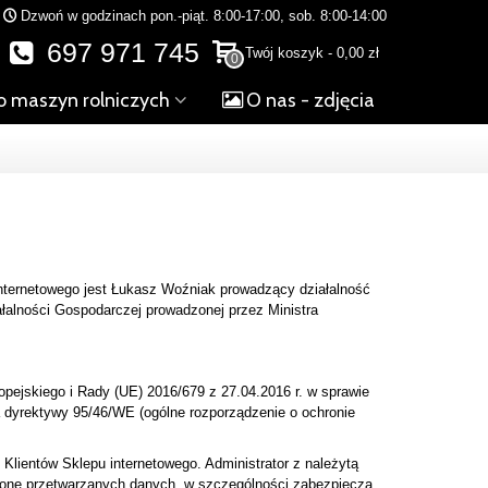
Dzwoń w godzinach pon.-piąt. 8:00-17:00, sob. 8:00-14:00
697 971 745
Twój koszyk
-
0,00 zł
0
o maszyn rolniczych
O nas - zdjęcia
 internetowego jest Łukasz Woźniak prowadzący działalność
ałalności Gospodarczej prowadzonej przez Ministra
pejskiego i Rady (UE) 2016/679 z 27.04.2016 r. w sprawie
 dyrektywy 95/46/WE (ogólne rozporządzenie o ochronie
Klientów Sklepu internetowego. Administrator z należytą
hronę przetwarzanych danych, w szczególności zabezpiecza