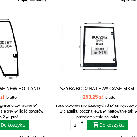
WE NEW HOLLAND...
SZYBA BOCZNA LEWA CASE MXM..
zł
253,25 zł
brutto
brutto
ągniku drzwi prawe ✔️
ilość otworów montażowych 3 ✔️ umiejscowie
 zielony ✔️ ilość otworów
w ciągniku boczna lewa ✔️ hartowanie tak ✔
2 ✔️ profil...
przyciemnienie na kolor...
+
Do koszyka
Do koszyka
-