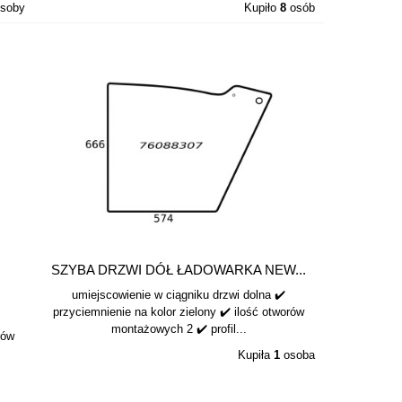
soby
Kupiło
8
osób
SZYBA DRZWI DÓŁ ŁADOWARKA NEW...
umiejscowienie w ciągniku drzwi dolna ✔️
przyciemnienie na kolor zielony ✔️ ilość otworów
montażowych 2 ✔️ profil...
rów
Kupiła
1
osoba