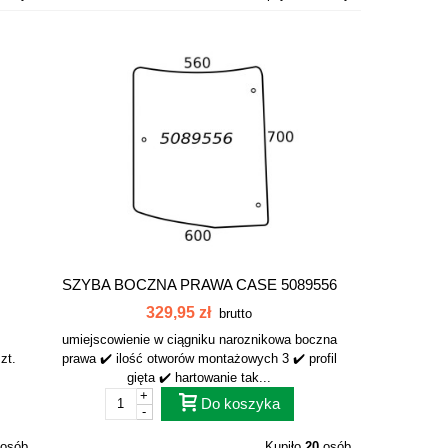
SZYBA BOCZNA PRAWA CASE 5089556
329,95 zł
brutto
umiejscowienie w ciągniku naroznikowa boczna
zt.
prawa ✔️ ilość otworów montażowych 3 ✔️ profil
gięta ✔️ hartowanie tak...
+
Do koszyka
-
osób
Kupiło
20
osób