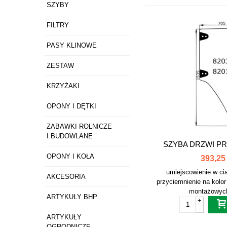
SZYBY
FILTRY
PASY KLINOWE
ZESTAW
KRZYŻAKI
OPONY I DĘTKI
ZABAWKI ROLNICZE
I BUDOWLANE
SZYBA DRZWI PR
OPONY I KOŁA
393,25 
umiejscowienie w ci
AKCESORIA
przyciemnienie na kolor
montażowych 
ARTYKUŁY BHP
+
-
ARTYKUŁY
OGRODNICZE