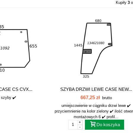
Kupiły
3
o
CASE CS CVX...
SZYBA DRZWI LEWE CASE NEW...
667,25 zł
 szyby ✔️
brutto
umiejscowienie w ciągniku drzwi lewe ✔️
przyciemnienie na kolor zielony ✔️ ilość otwo
montażowych 6 ✔️ profil...
+
Do koszyka
-