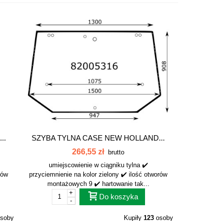
..
SZYBA TYLNA CASE NEW HOLLAND...
266,55 zł
brutto
umiejscowienie w ciągniku tylna ✔️
rów
przyciemnienie na kolor zielony ✔️ ilość otworów
montażowych 9 ✔️ hartowanie tak...
+
Do koszyka
-
soby
Kupiły
123
osoby