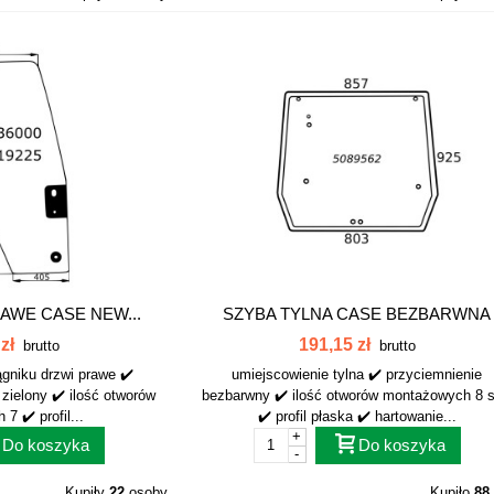
AWE CASE NEW...
SZYBA TYLNA CASE BEZBARWNA
5089562
zł
191,15 zł
brutto
brutto
ągniku drzwi prawe ✔️
umiejscowienie tylna ✔️ przyciemnienie
 zielony ✔️ ilość otworów
bezbarwny ✔️ ilość otworów montażowych 8 s
7 ✔️ profil...
✔️ profil płaska ✔️ hartowanie...
+
Do koszyka
Do koszyka
-
Kupiły
22
osoby
Kupiło
88