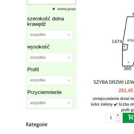
resetuj grupę
szerokość dolna
krawędź
wszystkie
wysokość
wszystkie
Profil
wszystkie
SZYBA DRZWI LEWE
281,45 
Przyciemnienie
umiejscowienie drzwi l
wszystkie
kolor zielony ✔️ liczba
profil g
+
-
Kategorie