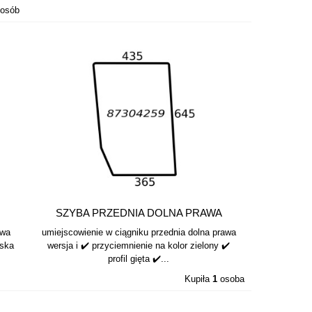
osób
SZYBA PRZEDNIA DOLNA PRAWA
87304259
awa
umiejscowienie w ciągniku przednia dolna prawa
aska
wersja i ✔️ przyciemnienie na kolor zielony ✔️
profil gięta ✔️...
Kupiła
1
osoba