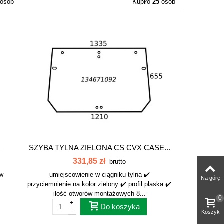
osób
Kupiło
25
osób
.
SZYBA TYLNA ZIELONA CS CVX CASE...
331,85 zł
brutto
ów
umiejscowienie w ciągniku tylna ✔️
Na górę
przyciemnienie na kolor zielony ✔️ profil płaska ✔️
ilość otworów montażowych 8...
0
+
Do koszyka
-
Koszyk