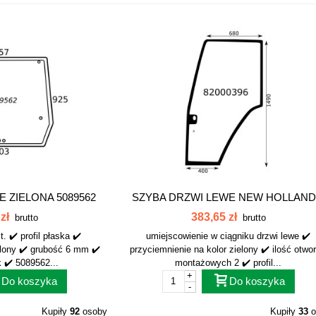
E ZIELONA 5089562
SZYBA DRZWI LEWE NEW HOLLAND.
zł
383,65 zł
brutto
brutto
. ✔️ profil płaska ✔️
umiejscowienie w ciągniku drzwi lewe ✔️
elony ✔️ grubość 6 mm ✔️
przyciemnienie na kolor zielony ✔️ ilość otwo
k ✔️ 5089562...
montażowych 2 ✔️ profil...
+
Do koszyka
Do koszyka
-
Kupiły
92
osoby
Kupiły
33
o