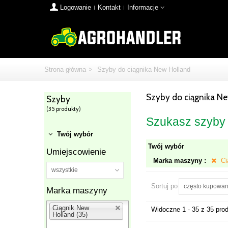
Logowanie
Kontakt
Informacje
Strona główna
>
Szyby do ciągnika New Holland
Szyby do ciągnika N
Szyby
(35 produkty)
Szukasz szyby 
Twój wybór
Twój wybór
Umiejscowienie
Marka maszyny :
Ci
wszystkie
Sortuj po
często kupowa
Marka maszyny
Ciągnik New
Widoczne 1 - 35 z 35 pro
Holland (35)