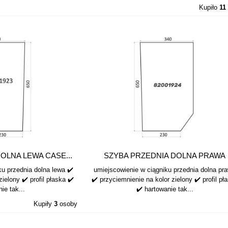
Kupiło
11
OLNA LEWA CASE...
SZYBA PRZEDNIA DOLNA PRAWA
CASE...
ku przednia dolna lewa ✔️
umiejscowienie w ciągniku przednia dolna pr
ielony ✔️ profil płaska ✔️
✔️ przyciemnienie na kolor zielony ✔️ profil pł
ie tak...
✔️ hartowanie tak...
Kupiły
3
osoby