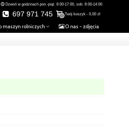
Dzwoń w godzinach pon.-piąt. 8:00-17:00, sob. 8:00-14:00
697 971 745
Twój koszyk
-
0,00 zł
0
o maszyn rolniczych
O nas - zdjęcia