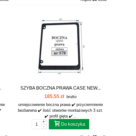
.
SZYBA BOCZNA PRAWA CASE NEW...
185,55 zł
brutto
nie
umiejscowienie boczna prawa ✔️ przyciemnienie
️
bezbarwna ✔️ ilość otworów montażowych 3 szt.
✔️ profil gięta ✔️...
+
Do koszyka
-