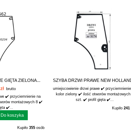
 GIĘTA ZIELONA...
SZYBA DRZWI PRAWE NEW HOLLAND
zł
umiejscowienie drzwi prawe ✔️ przyciemnieni
brutto
kolor zielony ✔️ ilość otworów montażowych
ewe ✔️ przyciemnienie na
szt. ✔️ profil gięta ✔️...
 otworów montażowych 8 ✔️
ięta ✔️...
Kupiło
241
Do koszyka
Kupiło
355
osób