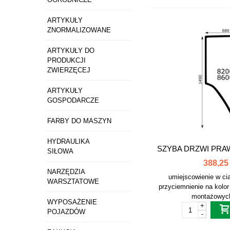
ARTYKUŁY
ZNORMALIZOWANE
ARTYKUŁY DO
PRODUKCJI
ZWIERZĘCEJ
ARTYKUŁY
GOSPODARCZE
FARBY DO MASZYN
HYDRAULIKA
SZYBA DRZWI PRA
SIŁOWA
388,25 
NARZĘDZIA
umiejscowienie w ci
WARSZTATOWE
przyciemnienie na kolor
montażowych 
WYPOSAŻENIE
+
POJAZDÓW
-