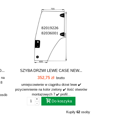
...
SZYBA DRZWI LEWE CASE NEW...
352,75 zł
e na
brutto
 8
umiejscowienie w ciągniku drzwi lewe ✔️
przyciemnienie na kolor zielony ✔️ ilość otworów
montażowych 7 ✔️ profil...
osób
+
Do koszyka
-
Kupiły
62
osoby