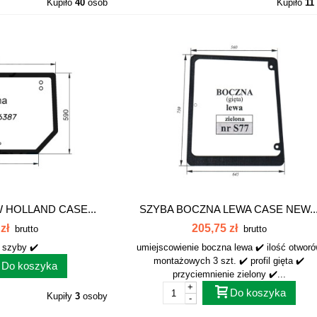
Kupiło
40
osób
Kupiło
11
 HOLLAND CASE...
SZYBA BOCZNA LEWA CASE NEW..
zł
205,75 zł
brutto
brutto
 szyby ✔️
umiejscowienie boczna lewa ✔️ ilość otwor
montażowych 3 szt. ✔️ profil gięta ✔️
Do koszyka
przyciemnienie zielony ✔️...
+
Do koszyka
Kupiły
3
osoby
-