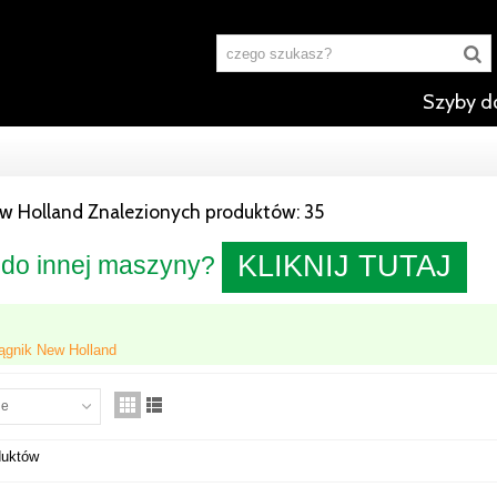
Szyby d
ew Holland
Znalezionych produktów: 35
KLIKNIJ TUTAJ
do innej maszyny?
ągnik New Holland
ne
duktów