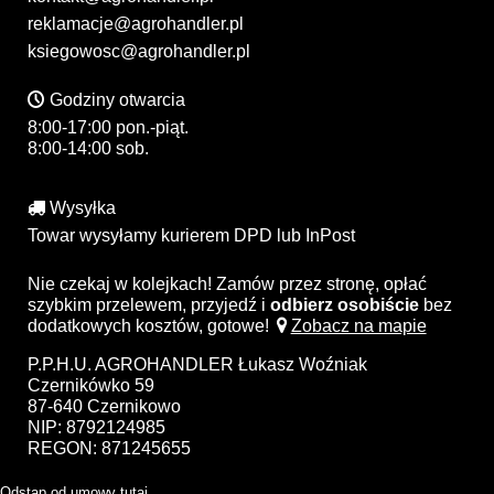
reklamacje@agrohandler.pl
ksiegowosc@agrohandler.pl
Godziny otwarcia
8:00-17:00 pon.-piąt.
8:00-14:00 sob.
Wysyłka
Towar wysyłamy kurierem DPD lub InPost
Nie czekaj w kolejkach! Zamów przez stronę, opłać
szybkim przelewem, przyjedź i
odbierz osobiście
bez
dodatkowych kosztów, gotowe!
Zobacz na mapie
P.P.H.U. AGROHANDLER Łukasz Woźniak
Czernikówko 59
87-640 Czernikowo
NIP: 8792124985
REGON: 871245655
Odstąp od umowy tutaj