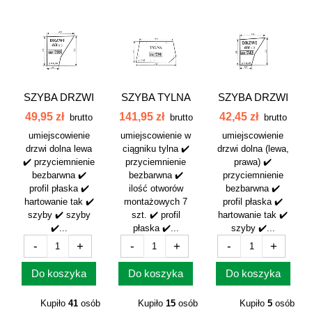
SZYBA DRZWI
SZYBA TYLNA
SZYBA DRZWI
DÓŁ 3514
URSUS 6014
DÓŁ URSUS
49,95 zł
141,95 zł
42,45 zł
brutto
brutto
brutto
URSUS
739
6014 742
umiejscowienie
umiejscowienie w
umiejscowienie
KOJA...
drzwi dolna lewa
ciągniku tylna ✔️
drzwi dolna (lewa,
✔️ przyciemnienie
przyciemnienie
prawa) ✔️
bezbarwna ✔️
bezbarwna ✔️
przyciemnienie
profil płaska ✔️
ilość otworów
bezbarwna ✔️
hartowanie tak ✔️
montażowych 7
profil płaska ✔️
szyby ✔️ szyby
szt. ✔️ profil
hartowanie tak ✔️
✔️...
płaska ✔️...
szyby ✔️...
-
+
-
+
-
+
Do koszyka
Do koszyka
Do koszyka
Kupiło
41
osób
Kupiło
15
osób
Kupiło
5
osób