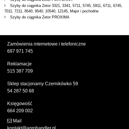
Szyby do ciągnika Zetor 3321, 3341, 5711, 5745, 5911, 6711, 6745,
7011, 7211, 8540, 9540, 10540, 12145, Major i pochodne
Szyby do ciągnika Zetor PROXIMA
Zamówienia internetowe i telefoniczne
697 971 745
Reklamacje
515 387 709
Sklep stacjonarny Czernikówko 59
54 287 50 68
Księgowość
664 209 002
Mail
kontakt@agrohandler.pl