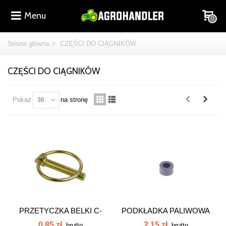
Menu
0
Strona główna
>
CZĘŚCI DO CIĄGNIKÓW
CZĘŚCI DO CIĄGNIKÓW
Pokaż
na stronę
36
PRZETYCZKA BELKI C-
PODKŁADKA PALIWOWA
360 C-330...
GUMKA WTRYSKU...
0,85 zł
2,15 zł
brutto
brutto