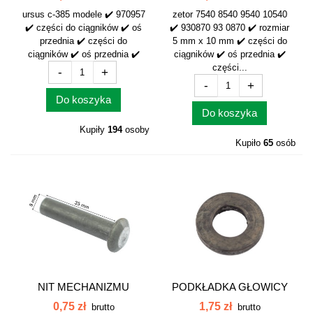
ursus c-385 modele ✔️ 970957
zetor 7540 8540 9540 10540
✔️ części do ciągników ✔️ oś
✔️ 930870 93 0870 ✔️ rozmiar
przednia ✔️ części do
5 mm x 10 mm ✔️ części do
ciągników ✔️ oś przednia ✔️
ciągników ✔️ oś przednia ✔️
części...
-
+
-
+
Do koszyka
Do koszyka
Kupiły
194
osoby
Kupiło
65
osób
NIT MECHANIZMU
PODKŁADKA GŁOWICY
RÓŻNICOWEGO...
MF 33221316
0,75 zł
1,75 zł
brutto
brutto