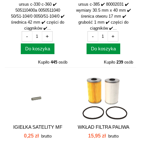
SPRĘŻYNY...
STOPY...
ursus c-330 c-360 ✔️
ursus c-385 ✔️ 80002031 ✔️
505110400a 0050511040
wymiary 30.5 mm x 40 mm ✔️
50/51-104/0 0050/51-104/0 ✔️
śrenica otworu 17 mm ✔️
średnica 42 mm ✔️ części do
grubość 1 mm ✔️ części do
ciągników ✔️...
ciągników ✔️...
-
+
-
+
Do koszyka
Do koszyka
Kupiło
445
osób
Kupiło
239
osób
IGIEŁKA SATELITY MF
WKŁAD FILTRA PALIWA
2,778x11,17...
KPL....
0,25 zł
15,95 zł
brutto
brutto