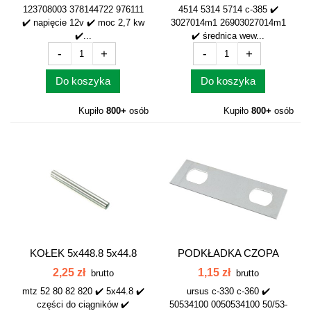
123708003 378144722 976111
4514 5314 5714 c-385 ✔️
✔️ napięcie 12v ✔️ moc 2,7 kw
3027014m1 26903027014m1
✔️...
✔️ średnica wew...
-
+
-
+
Do koszyka
Do koszyka
Kupiło
800+
osób
Kupiło
800+
osób
KOŁEK 5x448.8 5x44.8
PODKŁADKA CZOPA
ZWROTNICY...
2,25 zł
1,15 zł
brutto
brutto
mtz 52 80 82 820 ✔️ 5x44.8 ✔️
ursus c-330 c-360 ✔️
części do ciągników ✔️
50534100 0050534100 50/53-