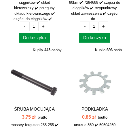
ciągników ✔️ układ
90km ✔️ 7294689 ✔️ części do
kierowniczy ✔️ przeguby
ciągników ✔️ trzypunktowy
układu kierowniczego ✔️
układ zawieszenia ✔️ części
części do ciągników ✔️...
do...
-
+
-
+
Do koszyka
Do koszyka
Kupiły
443
osoby
Kupiło
696
osób
ŚRUBA MOCUJĄCA
PODKŁADKA
GŁOWICĘ DŁUGA MF...
ZABEZPIECZAJĄCA
3,75 zł
0,85 zł
brutto
brutto
KOŁO...
massey ferguson 235 255 ✔️
ursus c-360 ✔️ 50504250