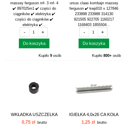
massey ferguson mf- 3 mf- 4
ursus claas kombajn massey
✔️ 897025m1 ✔️ części do
ferguson ✔️ kwp010 x 127846
ciągników ✔️ elektryka ✔️
233898 233988 314130
części do ciągników ✔️
921505 922705 1160217
elektryka ✔️...
1168403 1855504...
-
+
-
+
Do koszyka
Do koszyka
Kupiło
9
osób
Kupiło
800+
osób
WKŁADKA USZCZELKA
IGIEŁKA 4,0x26 CA KOŁA
PRZEWODU...
Z-23...
0,75 zł
1,25 zł
brutto
brutto