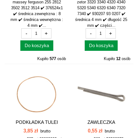
massey ferguson 255 2812
zetor 3320 3340 4320 4340
3502 3512 3514 ✔️ 376524x1
5320 5340 6320 6340 7320
✔️ średnica zewnętrzna : 8
7340 ✔️ 930207 93 0207 ✔️
mm ✔️ średnica wewnętrzna :
średnica 4 mm ✔️ długość 25
4 mm ✔️...
mm ✔️ części...
-
+
-
+
Do koszyka
Do koszyka
Kupiło
577
osób
Kupiło
12
osób
PODKŁADKA TULEI
ZAWLECZKA
SILNIKA C-385...
KORBOWODU C-360...
3,85 zł
0,55 zł
brutto
brutto