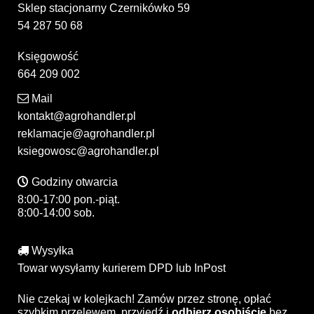
Sklep stacjonarny Czernikówko 59
54 287 50 68
Księgowość
664 209 002
Mail
kontakt@agrohandler.pl
reklamacje@agrohandler.pl
ksiegowosc@agrohandler.pl
Godziny otwarcia
8:00-17:00 pon.-piąt.
8:00-14:00 sob.
Wysyłka
Towar wysyłamy kurierem DPD lub InPost
Nie czekaj w kolejkach! Zamów przez stronę, opłać
szybkim przelewem, przyjedź i
odbierz osobiście
bez