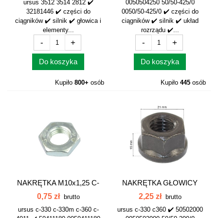
ursus 3512 3514 2812 ✔️
0050504250 50/50-425/0
32181446 ✔️ części do
0050/50-425/0 ✔️ części do
ciągników ✔️ silnik ✔️ głowica i
ciągników ✔️ silnik ✔️ układ
elementy...
rozrządu ✔️...
-
+
-
+
Do koszyka
Do koszyka
Kupiło
800+
osób
Kupiło
445
osób
NAKRĘTKA M10x1,25 C-
NAKRĘTKA GŁOWICY
360/330...
NISKA z...
0,75 zł
2,25 zł
brutto
brutto
ursus c-330 c-330m c-360 c-
ursus c-330 c360 ✔️ 50502000