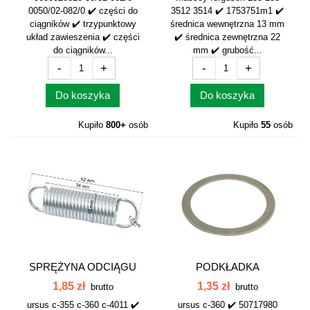
0050/02-082/0 ✔️ części do
3512 3514 ✔️ 1753751m1 ✔️
ciągników ✔️ trzypunktowy
średnica wewnętrzna 13 mm
układ zawieszenia ✔️ części
✔️ średnica zewnętrzna 22
do ciągników...
mm ✔️ grubość...
-
+
-
+
Do koszyka
Do koszyka
Kupiło
800+
osób
Kupiło
55
osób
SPRĘŻYNA ODCIĄGU
PODKŁADKA
ŁOŻYSKA...
DYSTANSOWA WAŁKA
1,85 zł
1,35 zł
brutto
brutto
ATAKU...
ursus c-355 c-360 c-4011 ✔️
ursus c-360 ✔️ 50717980