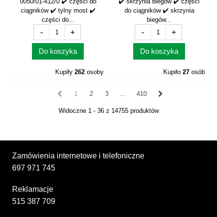
0050/01-412/0 ✔️ części do
✔️ skrzynia biegów ✔️ części
ciągników ✔️ tylny most ✔️
do ciągników ✔️ skrzynia
części do...
biegów...
-
+
-
+
Do koszyka
Do koszyka
Kupiły
262
osoby
Kupiło
27
osób
1
2
3
...
410
Widoczne 1 - 36 z 14755 produktów
Zamówienia internetowe i telefoniczne
697 971 745
Reklamacje
515 387 709