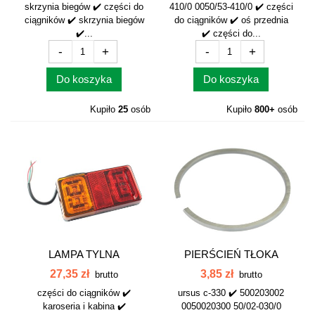
skrzynia biegów ✔️ części do
410/0 0050/53-410/0 ✔️ części
ciągników ✔️ skrzynia biegów
do ciągników ✔️ oś przednia
✔️...
✔️ części do...
-
+
-
+
Do koszyka
Do koszyka
Kupiło
25
osób
Kupiło
800+
osób
LAMPA TYLNA
PIERŚCIEŃ TŁOKA
ZESPOLONA LED...
PODNOŚNIKA C-330...
27,35 zł
3,85 zł
brutto
brutto
części do ciągników ✔️
ursus c-330 ✔️ 500203002
karoseria i kabina ✔️
0050020300 50/02-030/0