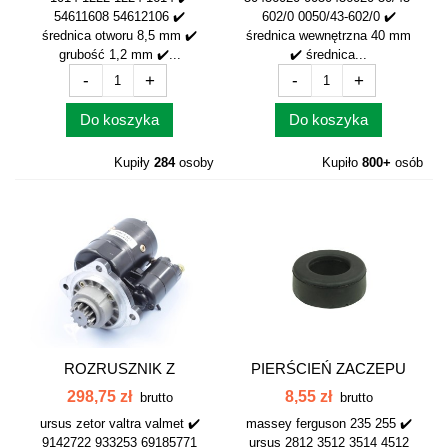
54611608 54612106 ✔️
602/0 0050/43-602/0 ✔️
średnica otworu 8,5 mm ✔️
średnica wewnętrzna 40 mm
grubość 1,2 mm ✔️...
✔️ średnica...
-
+
-
+
Do koszyka
Do koszyka
Kupiły
284
osoby
Kupiło
800+
osób
ROZRUSZNIK Z
PIERŚCIEŃ ZACZEPU
REDUKTOREM 11z...
GUMOWY MASSEY...
298,75 zł
8,55 zł
brutto
brutto
ursus zetor valtra valmet ✔️
massey ferguson 235 255 ✔️
9142722 933253 69185771
ursus 2812 3512 3514 4512