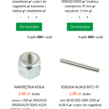
oświetlenie ✔️ części do
0050/02-030/0 ✔️ średnica
ciągników ✔️ karoseria i
zewnętrzna 70 mm ✔️
kabina ✔️ oświetlenie ✔️
wysokość 3 mm ✔️...
-
+
-
+
Do koszyka
Do koszyka
Kupiło
800+
osób
Kupiło
800+
osób
NAKRĘTKA KOŁA
IGEŁKA 4x34,8 MTZ 47
TYLNEGO M20x1.5...
SZT KPL
2,95 zł
1,95 zł
brutto
brutto
ursus c-330 ✔️ 50014120
mtz 80 82 820 1005 1025 ✔️
0050014120 50/01-412/0
4x34 8 ✔️ części do ciągników