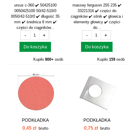
ursus c-360 ✔️ 50425100
massey ferguson 255 235 ✔️
0050425100 50/42-510/0
33221316 ✔️ części do
0050/42-510/0 ✔️ długość 35
ciągników ✔️ silnik ✔️ głowica i
mm ✔️ średnica 8 mm ✔️
elementy głowicy ✔️ części
części do ciągników...
do...
-
+
-
+
Do koszyka
Do koszyka
Kupiło
800+
osób
Kupiło
159
osób
PODKŁADKA
PODKŁADKA
IZOLACYJNA
ZABEZPIECZAJĄCA
0,45 zł
0,75 zł
brutto
brutto