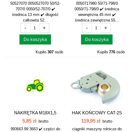
50527070 0050527070 50/52-
0050717980 50/71-798/0
707/0 0050/52-707/0 ✔️
0050/71-798/0 ✔️ średnica
średnica 13 mm ✔️ długość
wewnętrzna 45 mm ✔️
całkowita 52...
średnica zewnętrzna 55...
-
+
-
+
Do koszyka
Do koszyka
Kupiło
307
osób
Kupiło
776
osób
NAKRĘTKA M18X1,5
HAK KOŃCOWY CAT-2S
LEWA WĄSKA 99...
TYP LEKKI...
5,85 zł
119,95 zł
brutto
brutto
993663 99 3663 ✔️ części do
ciągniki maszyny rolnicze do