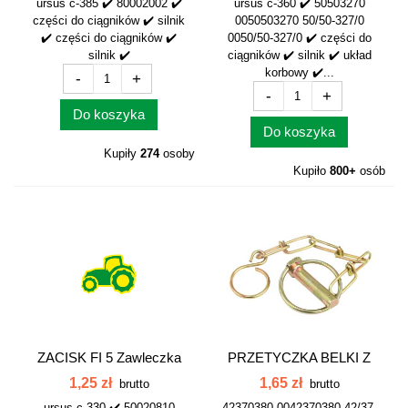
ursus c-385 ✔️ 80002002 ✔️
ursus c-360 ✔️ 50503270
części do ciągników ✔️ silnik
0050503270 50/50-327/0
✔️ części do ciągników ✔️
0050/50-327/0 ✔️ części do
silnik ✔️
ciągników ✔️ silnik ✔️ układ
korbowy ✔️...
-
+
-
+
Do koszyka
Do koszyka
Kupiły
274
osoby
Kupiło
800+
osób
ZACISK FI 5 Zawleczka
PRZETYCZKA BELKI Z
Q5 do...
ŁAŃCUSZKIEM...
1,25 zł
1,65 zł
brutto
brutto
ursus c-330 ✔️ 50020810
42370380 0042370380 42/37-