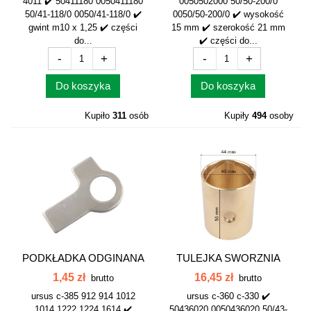
4011 ✔️ 50411180 0050411180
0050502000 50/50-200/0
50/41-118/0 0050/41-118/0 ✔️
0050/50-200/0 ✔️ wysokość
gwint m10 x 1,25 ✔️ części
15 mm ✔️ szerokość 21 mm
do...
✔️ części do...
-
+
-
+
Do koszyka
Do koszyka
Kupiło
311
osób
Kupiły
494
osoby
PODKŁADKA ODGINANA
TULEJKA SWORZNIA
POMPY OLEJU...
ZWROTNICY...
1,45 zł
16,45 zł
brutto
brutto
ursus c-385 912 914 1012
ursus c-360 c-330 ✔️
1014 1222 1224 1614 ✔️
50436020 0050436020 50/43-