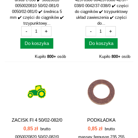
0050020810 50/02-081/0
038/0 0042/37-038/0 ✔️ części
0050/02-081/0 ✔️ średnica 5
do ciągników ✔️ trzypunktowy
mm ✔️ części do ciągników ✔️
układ zawieszenia ✔️ części
trzypunktowy...
do...
-
+
-
+
Do koszyka
Do koszyka
Kupiło
800+
osób
Kupiło
800+
osób
ZACISK FI 4 50/02-082/0
PODKŁADKA
50020820...
IZOLACYJNA SPRĘŻYNY
0,85 zł
0,85 zł
brutto
brutto
MF...
0050020820 50/02-082/0
massey ferguson 235 255