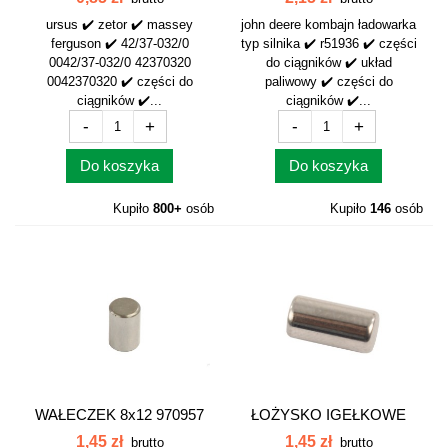
ursus ✔️ zetor ✔️ massey
john deere kombajn ładowarka
ferguson ✔️ 42/37-032/0
typ silnika ✔️ r51936 ✔️ części
0042/37-032/0 42370320
do ciągników ✔️ układ
0042370320 ✔️ części do
paliwowy ✔️ części do
ciągników ✔️...
ciągników ✔️...
-
+
-
+
Do koszyka
Do koszyka
Kupiło
800+
osób
Kupiło
146
osób
WAŁECZEK 8x12 970957
ŁOŻYSKO IGEŁKOWE
5x10mm 1koło56...
1,45 zł
1,45 zł
brutto
brutto