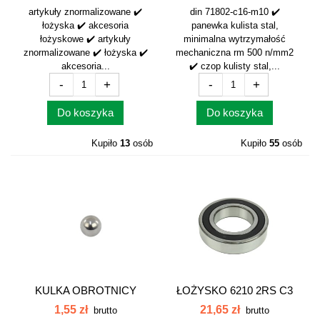
artykuły znormalizowane ✔️
din 71802-c16-m10 ✔️
łożyska ✔️ akcesoria
panewka kulista stal,
łożyskowe ✔️ artykuły
minimalna wytrzymałość
znormalizowane ✔️ łożyska ✔️
mechaniczna rm 500 n/mm2
akcesoria...
✔️ czop kulisty stal,...
-
+
-
+
Do koszyka
Do koszyka
Kupiło
13
osób
Kupiło
55
osób
KULKA OBROTNICY
ŁOŻYSKO 6210 2RS C3
PRZYCZEPY HL 6/8...
PBF
1,55 zł
21,65 zł
brutto
brutto