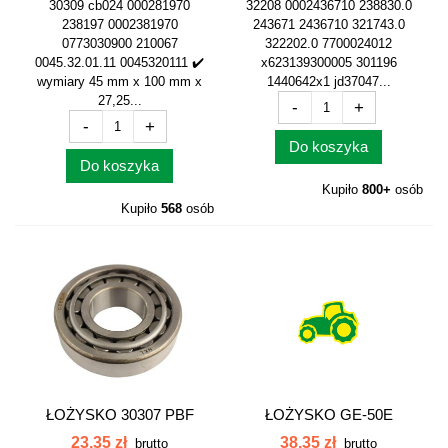
30309 cb024 000281970
32208 0002436710 238830.0
238197 0002381970
243671 2436710 321743.0
0773030900 210067
322202.0 7700024012
0045.32.01.11 0045320111 ✔️
x623139300005 301196
wymiary 45 mm x 100 mm x
1440642x1 jd37047...
27,25...
-
+
-
+
Do koszyka
Do koszyka
Kupiło
800+
osób
Kupiło
568
osób
ŁOŻYSKO 30307 PBF
ŁOŻYSKO GE-50E
0002436830...
23,35 zł
38,35 zł
brutto
brutto