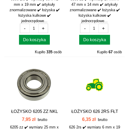
mm x 19 mm ✔️ artykuły
47 mm x 14 mm ✔️ artykuły
znormalizowane ✔️ łożyska ✔️
znormalizowane ✔️ łożyska ✔️
łożyska kulkowe ✔️
łożyska kulkowe ✔️
jednorzędowe...
jednorzędowe...
-
+
-
+
Do koszyka
Do koszyka
Kupiło
335
osób
Kupiło
67
osób
ŁOŻYSKO 6205 ZZ NKL
ŁOŻYSKO 626 2RS FŁT
7,95 zł
6,35 zł
brutto
brutto
6205 zz ✔️ wymiary 25 mm x
626 2rs ✔️ wymiary 6 mm x 19