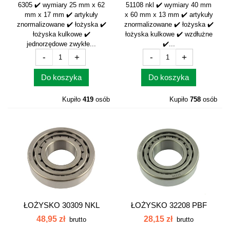
6305 ✔️ wymiary 25 mm x 62
51108 nkl ✔️ wymiary 40 mm
mm x 17 mm ✔️ artykuły
x 60 mm x 13 mm ✔️ artykuły
znormalizowane ✔️ łożyska ✔️
znormalizowane ✔️ łożyska ✔️
łożyska kulkowe ✔️
łożyska kulkowe ✔️ wzdłużne
jednorzędowe zwykłe...
✔️...
-
+
-
+
Do koszyka
Do koszyka
Kupiło
419
osób
Kupiło
758
osób
ŁOŻYSKO 30309 NKL
ŁOŻYSKO 32208 PBF
CB024...
0002436710...
48,95 zł
28,15 zł
brutto
brutto