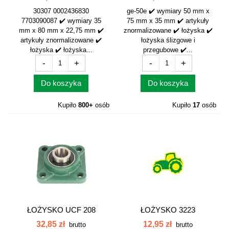
30307 0002436830
ge-50e ✔️ wymiary 50 mm x
7703090087 ✔️ wymiary 35
75 mm x 35 mm ✔️ artykuły
mm x 80 mm x 22,75 mm ✔️
znormalizowane ✔️ łożyska ✔️
artykuły znormalizowane ✔️
łożyska ślizgowe i
łożyska ✔️ łożyska...
przegubowe ✔️...
-
+
-
+
Do koszyka
Do koszyka
Kupiło
800+
osób
Kupiło
17
osób
ŁOŻYSKO UCF 208
ŁOŻYSKO 3223
UCF208
MISECZKA KRZY PFK-
32,85 zł
12,95 zł
brutto
brutto