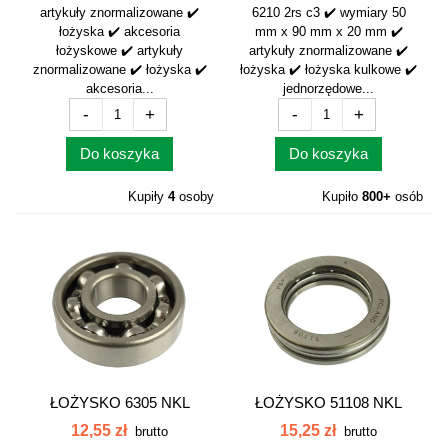
artykuły znormalizowane ✔️
6210 2rs c3 ✔️ wymiary 50
łożyska ✔️ akcesoria
mm x 90 mm x 20 mm ✔️
łożyskowe ✔️ artykuły
artykuły znormalizowane ✔️
znormalizowane ✔️ łożyska ✔️
łożyska ✔️ łożyska kulkowe ✔️
akcesoria...
jednorzędowe...
-
+
-
+
Do koszyka
Do koszyka
Kupiły
4
osoby
Kupiło
800+
osób
ŁOŻYSKO 6305 NKL
ŁOŻYSKO 51108 NKL
12,55 zł
15,25 zł
brutto
brutto