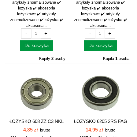
artykuły znormalizowane ✔️
artykuły znormalizowane ✔️
łożyska ✔️ akcesoria
łożyska ✔️ akcesoria
łożyskowe ✔️ artykuły
łożyskowe ✔️ artykuły
znormalizowane ✔️ łożyska ✔️
znormalizowane ✔️ łożyska ✔️
akcesoria...
akcesoria...
-
+
-
+
Do koszyka
Do koszyka
Kupiły
2
osoby
Kupiła
1
osoba
ŁOŻYSKO 608 ZZ C3 NKL
ŁOŻYSKO 6205 2RS FAG
C3FAG/NACHI
4,85 zł
14,95 zł
brutto
brutto