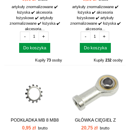
artykuły znormalizowane ✔️
artykuły znormalizowane ✔️
łożyska ✔️ akcesoria
łożyska ✔️ akcesoria
łożyskowe ✔️ artykuły
łożyskowe ✔️ artykuły
znormalizowane ✔️ łożyska ✔️
znormalizowane ✔️ łożyska ✔️
akcesoria...
akcesoria...
-
+
-
+
Do koszyka
Do koszyka
Kupiły
73
osoby
Kupiły
232
osoby
PODKŁADKA MB 8 MB8
GŁÓWKA CIĘGIEŁ Z
54611903 MB-8
GWINTEM PGIKR FI16
0,95 zł
20,75 zł
brutto
brutto