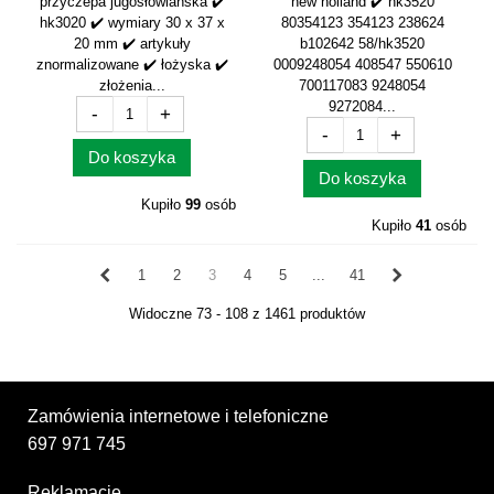
przyczepa jugosłowiańska ✔️
new holland ✔️ hk3520
hk3020 ✔️ wymiary 30 x 37 x
80354123 354123 238624
20 mm ✔️ artykuły
b102642 58/hk3520
znormalizowane ✔️ łożyska ✔️
0009248054 408547 550610
złożenia...
700117083 9248054
9272084...
-
+
-
+
Do koszyka
Do koszyka
Kupiło
99
osób
Kupiło
41
osób
1
2
3
4
5
...
41
Widoczne 73 - 108 z 1461 produktów
Zamówienia internetowe i telefoniczne
697 971 745
Reklamacje