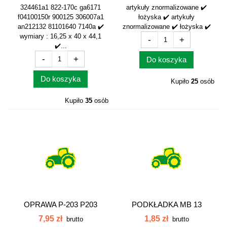
324461a1 822-170c ga6171
artykuły znormalizowane ✔️
f04100150r 900125 306007a1
łożyska ✔️ artykuły
an212132 81101640 7140a ✔️
znormalizowane ✔️ łożyska ✔️
wymiary : 16,25 x 40 x 44,1
-
+
✔️...
-
+
Do koszyka
Do koszyka
Kupiło
25
osób
Kupiło
35
osób
OPRAWA P-203 P203
PODKŁADKA MB 13
MB13
7,95 zł
1,85 zł
brutto
brutto