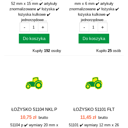
52 mm x 15 mm ✔️ artykuły
mm x 6 mm ✔️ artykuły
znormalizowane ✔️ łożyska ✔️
znormalizowane ✔️ łożyska ✔️
łożyska kulkowe ✔️
łożyska kulkowe ✔️
jednorzędowe...
jednorzędowe...
-
+
-
+
Do koszyka
Do koszyka
Kupiły
192
osoby
Kupiło
25
osób
ŁOŻYSKO 51104 NKL P
ŁOŻYSKO 51101 FŁT
10,75 zł
11,45 zł
brutto
brutto
51104 p ✔️ wymiary 20 mm x
51101 ✔️ wymiary 12 mm x 26