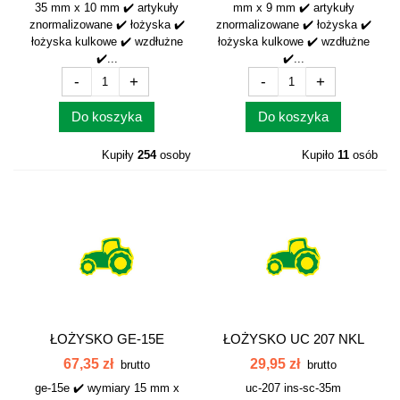
35 mm x 10 mm ✔️ artykuły
mm x 9 mm ✔️ artykuły
znormalizowane ✔️ łożyska ✔️
znormalizowane ✔️ łożyska ✔️
łożyska kulkowe ✔️ wzdłużne
łożyska kulkowe ✔️ wzdłużne
✔️...
✔️...
-
+
-
+
Do koszyka
Do koszyka
Kupiły
254
osoby
Kupiło
11
osób
ŁOŻYSKO GE-15E
ŁOŻYSKO UC 207 NKL
UC-207...
67,35 zł
29,95 zł
brutto
brutto
ge-15e ✔️ wymiary 15 mm x
uc-207 ins-sc-35m