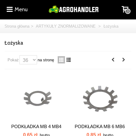
Menu
0
Strona główna
>
ARTYKUŁY ZNORMALIZOWANE
>
Łożyska
Łożyska
Pokaż
na stronę
PODKŁADKA MB 4 MB4
PODKŁADKA MB 6 MB6
0,65 zł
0,85 zł
brutto
brutto