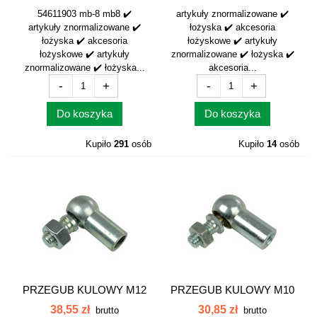
54611903 mb-8 mb8 ✔️
artykuły znormalizowane ✔️
artykuły znormalizowane ✔️
łożyska ✔️ akcesoria
łożyska ✔️ akcesoria
łożyskowe ✔️ artykuły
łożyskowe ✔️ artykuły
znormalizowane ✔️ łożyska ✔️
znormalizowane ✔️ łożyska...
akcesoria...
-
+
-
+
Do koszyka
Do koszyka
Kupiło
291
osób
Kupiło
14
osób
PRZEGUB KULOWY M12
PRZEGUB KULOWY M10
FLURO DIN
FLURO DIN...
38,55 zł
30,85 zł
brutto
brutto