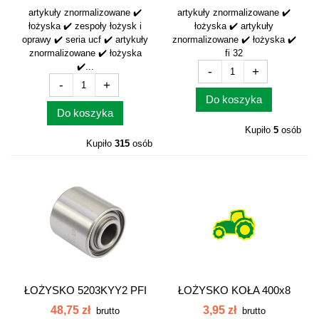
3223
artykuły znormalizowane ✔️
artykuły znormalizowane ✔️
łożyska ✔️ zespoły łożysk i
łożyska ✔️ artykuły
oprawy ✔️ seria ucf ✔️ artykuły
znormalizowane ✔️ łożyska ✔️
znormalizowane ✔️ łożyska
fi 32
✔️...
-
+
-
+
Do koszyka
Do koszyka
Kupiło
5
osób
Kupiło
315
osób
ŁOŻYSKO 5203KYY2 PFI
ŁOŻYSKO KOŁA 400x8
324461A1...
48,75 zł
3,95 zł
brutto
brutto