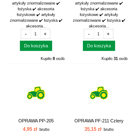
artykuły znormalizowane ✔️
artykuły znormalizowane ✔️
łożyska ✔️ akcesoria
łożyska ✔️ akcesoria
łożyskowe ✔️ artykuły
łożyskowe ✔️ artykuły
znormalizowane ✔️ łożyska ✔️
znormalizowane ✔️ łożyska ✔️
akcesoria...
akcesoria...
-
+
-
+
Do koszyka
Do koszyka
Kupiło
8
osób
Kupiło
31
osób
OPRAWA PP-205
OPRAWA PF-211 Cztery
otwory...
4,95 zł
35,15 zł
brutto
brutto