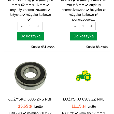
6206 2rs c3 fag ✔️ wymiary 30
629 2rs ✔️ wymiary 9 mm x 26
mm x 62 mm x 16 mm ✔️
mm x 8 mm ✔️ artykuły
artykuły znormalizowane ✔️
znormalizowane ✔️ łożyska ✔️
łożyska ✔️ łożyska kulkowe
łożyska kulkowe ✔️
✔️...
jednorzędowe...
-
+
-
+
Do koszyka
Do koszyka
Kupiło
431
osób
Kupiło
88
osób
ŁOŻYSKO 6306 2RS PBF
ŁOŻYSKO 6303 ZZ NKL
15,65 zł
11,15 zł
brutto
brutto
6306 2rs ✔️ wymiary 30 x 72
6303 zz ✔️ wymiary 17 mm x