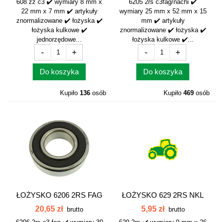
608 zz c3 ✔️ wymiary 8 mm x
6205 2rs c3fag/nachi ✔️
22 mm x 7 mm ✔️ artykuły
wymiary 25 mm x 52 mm x 15
znormalizowane ✔️ łożyska ✔️
mm ✔️ artykuły
łożyska kulkowe ✔️
znormalizowane ✔️ łożyska ✔️
jednorzędowe...
łożyska kulkowe ✔️...
-
+
-
+
Do koszyka
Do koszyka
Kupiło
136
osób
Kupiło
469
osób
ŁOŻYSKO 6206 2RS FAG
ŁOŻYSKO 629 2RS NKL
C3
20,65 zł
5,95 zł
brutto
brutto