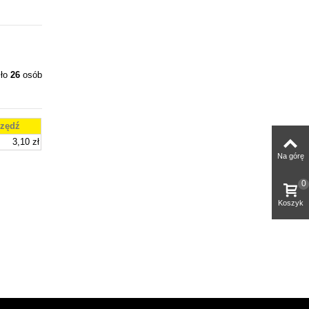
iło
26
osób
zędź
3,10 zł
Na górę
0
Koszyk