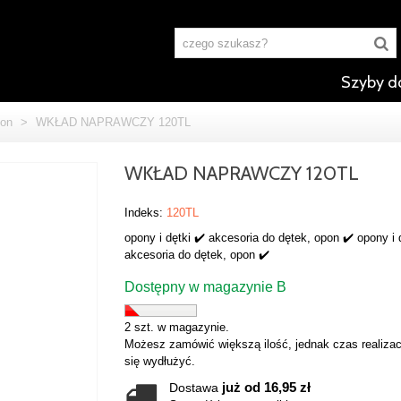
Szyby d
pon
>
WKŁAD NAPRAWCZY 120TL
WKŁAD NAPRAWCZY 120TL
Indeks:
120TL
opony i dętki ✔️ akcesoria do dętek, opon ✔️ opony i 
akcesoria do dętek, opon ✔️
Dostępny w magazynie B
2 szt. w magazynie.
Możesz zamówić większą ilość, jednak czas realizac
się wydłużyć.
już od 16,95 zł
Dostawa