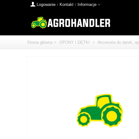
Logowanie
Kontakt
Informacje
Strona główna
>
OPONY I DĘTKI
>
Akcesoria do dętek, o