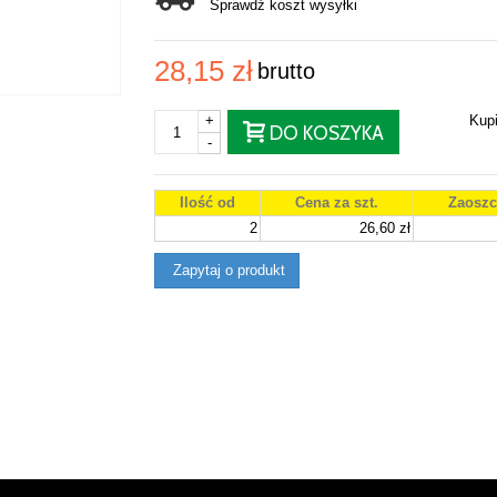
Sprawdź koszt wysyłki
28,15 zł
brutto
+
Kup
DO KOSZYKA
-
Ilość od
Cena za szt.
Zaoszc
2
26,60 zł
Zapytaj o produkt