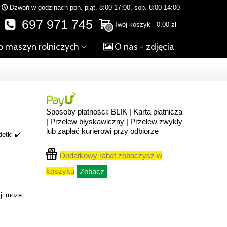
Dzwoń w godzinach pon.-piąt. 8:00-17:00, sob. 8:00-14:00
697 971 745
Twój koszyk
-
0,00 zł
0
o maszyn rolniczych
O nas - zdjęcia
Sposoby płatności: BLIK | Karta płatnicza
| Przelew błyskawiczny | Przelew zwykły
lub zapłać kurierowi przy odbiorze
dętki ✔️
Dodatkowy rabat zobaczysz w
koszyku
Zobacz
ji może