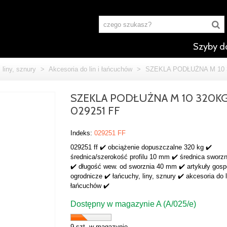
Szyby d
 liny, sznury
>
Akcesoria do lin i łańcuchów
>
SZEKLA PODŁUŻNA M 10 
SZEKLA PODŁUŻNA M 10 320K
029251 FF
Indeks:
029251 FF
029251 ff ✔️ obciążenie dopuszczalne 320 kg ✔️
średnica/szerokość profilu 10 mm ✔️ średnica sworz
✔️ długość wew. od sworznia 40 mm ✔️ artykuły gosp
ogrodnicze ✔️ łańcuchy, liny, sznury ✔️ akcesoria do l
łańcuchów ✔️
Dostępny w magazynie A (A/025/e)
9 szt. w magazynie.