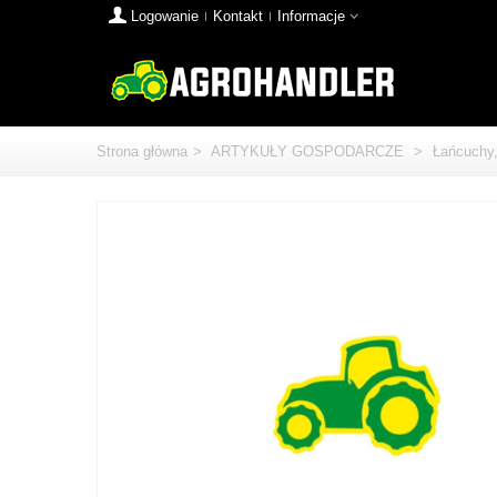
Logowanie
Kontakt
Informacje
Strona główna
>
ARTYKUŁY GOSPODARCZE
>
Łańcuchy,