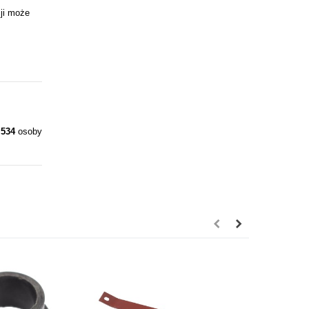
ji może
y
534
osoby