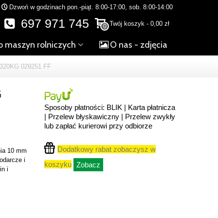
Dzwoń w godzinach pon.-piąt. 8:00-17:00, sob. 8:00-14:00
697 971 745
Twój koszyk
-
0,00 zł
0
o maszyn rolniczych
O nas - zdjęcia
320KG 029251 FF
G
Sposoby płatności: BLIK | Karta płatnicza
| Przelew błyskawiczny | Przelew zwykły
lub zapłać kurierowi przy odbiorze
Dodatkowy rabat zobaczysz w
nia 10 mm
odarcze i
koszyku
Zobacz
in i