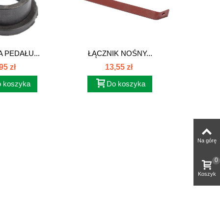
 PEDAŁU...
ŁĄCZNIK NOŚNY...
NAKRĘTK
95 zł
13,55 zł
 koszyka
Do koszyka
Na górę
0
Koszyk