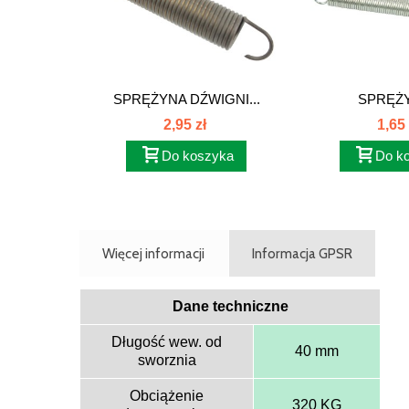
SPRĘŻYNA DŹWIGNI...
SPRĘŻY
2,95 zł
1,65 
Do koszyka
Do k
Więcej informacji
Informacja GPSR
Dane techniczne
Długość wew. od
40 mm
sworznia
Obciążenie
320 KG