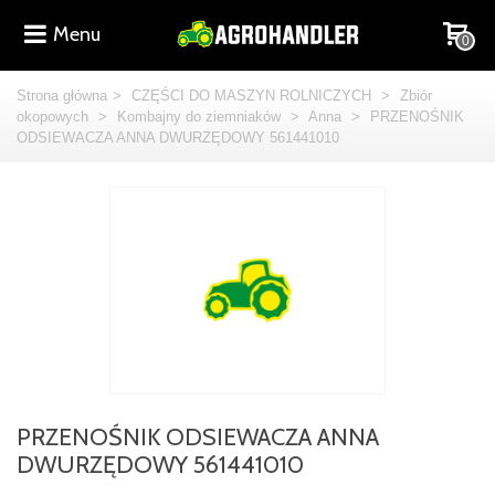
Menu
0
Strona główna
>
CZĘŚCI DO MASZYN ROLNICZYCH
>
Zbiór
okopowych
>
Kombajny do ziemniaków
>
Anna
>
PRZENOŚNIK
ODSIEWACZA ANNA DWURZĘDOWY 561441010
PRZENOŚNIK ODSIEWACZA ANNA
DWURZĘDOWY 561441010