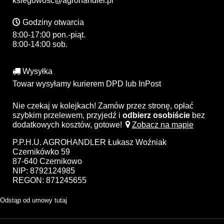
ksiegowosc@agrohandler.pl
Godziny otwarcia
8:00-17:00 pon.-piąt.
8:00-14:00 sob.
Wysyłka
Towar wysyłamy kurierem DPD lub InPost
Nie czekaj w kolejkach! Zamów przez stronę, opłać
szybkim przelewem, przyjedź i
odbierz osobiście
bez
dodatkowych kosztów, gotowe!
Zobacz na mapie
P.P.H.U. AGROHANDLER Łukasz Woźniak
Czernikówko 59
87-640 Czernikowo
NIP: 8792124985
REGON: 871245655
Odstąp od umowy tutaj