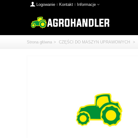
Logowanie
Kontakt
Informacje
Strona główna
>
CZĘŚCI DO MASZYN UPRAWOWYCH
>