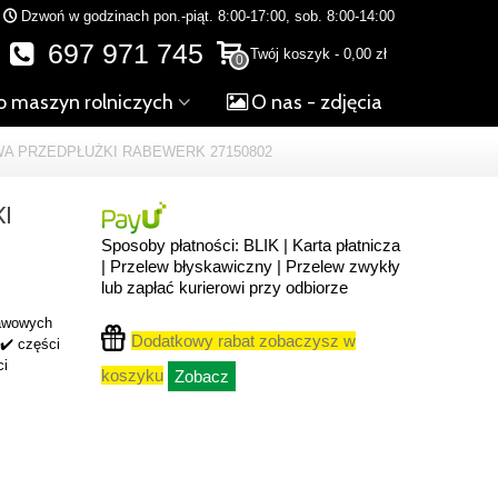
Dzwoń w godzinach pon.-piąt. 8:00-17:00, sob. 8:00-14:00
697 971 745
Twój koszyk
-
0,00 zł
0
o maszyn rolniczych
O nas - zdjęcia
WA PRZEDPŁUŻKI RABEWERK 27150802
I
Sposoby płatności: BLIK | Karta płatnicza
| Przelew błyskawiczny | Przelew zwykły
lub zapłać kurierowi przy odbiorze
rawowych
Dodatkowy rabat zobaczysz w
 ✔️ części
ci
koszyku
Zobacz