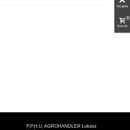
Na górę
0
Koszyk
P.P.H.U. AGROHANDLER Łukasz