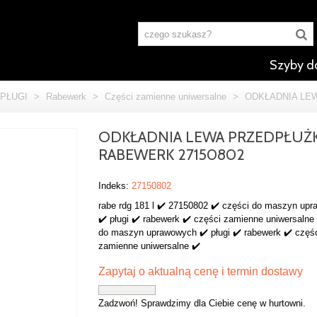
Szyby d
PŁUGI
>
Rabewerk
>
Części zamienne uniwersalne
>
ODKŁADNIA LE
ODKŁADNIA LEWA PRZEDPŁUŻK
RABEWERK 27150802
Indeks:
27150802
rabe rdg 181 l ✔️ 27150802 ✔️ części do maszyn up
✔️ pługi ✔️ rabewerk ✔️ części zamienne uniwersalne
do maszyn uprawowych ✔️ pługi ✔️ rabewerk ✔️ częś
zamienne uniwersalne ✔️
Zapytaj o aktualną cenę i termin dostawy
Zadzwoń! Sprawdzimy dla Ciebie cenę w hurtowni.