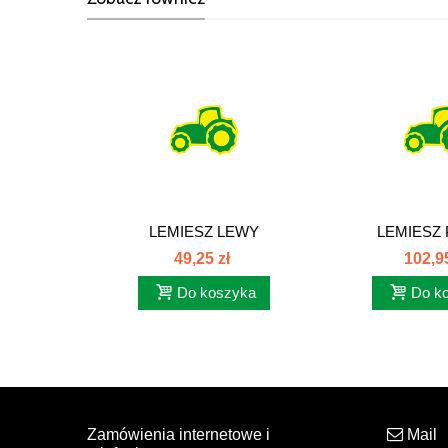
LEMIESZ LEWY
LEMIESZ
PRZEDPŁUŻKI FRANK...
PRZEDPŁUŻKI
49,25 zł
102,95
Do koszyka
Do k
Zamówienia internetowe i
Mail