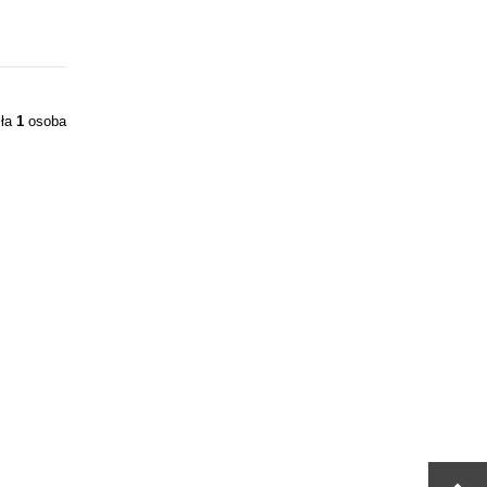
iła
1
osoba