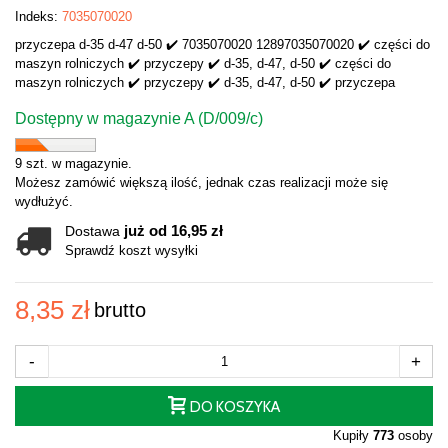
Indeks:
7035070020
przyczepa d-35 d-47 d-50 ✔️ 7035070020 12897035070020 ✔️ części do
maszyn rolniczych ✔️ przyczepy ✔️ d-35, d-47, d-50 ✔️ części do
maszyn rolniczych ✔️ przyczepy ✔️ d-35, d-47, d-50 ✔️ przyczepa
Dostępny w magazynie A (D/009/c)
9 szt. w magazynie.
Możesz zamówić większą ilość, jednak czas realizacji może się
wydłużyć.
już od 16,95 zł
Dostawa
Sprawdź koszt wysyłki
8,35 zł
brutto
-
+
DO KOSZYKA
Kupiły
773
osoby