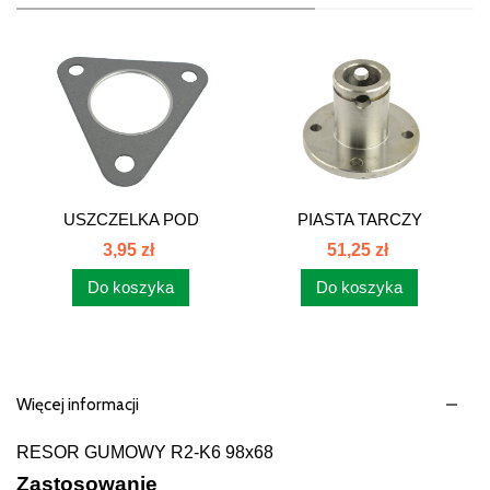
USZCZELKA POD
PIASTA TARCZY
KOLEKTOR
2011020440
3,95 zł
51,25 zł
WYDECHOWY...
Do koszyka
Do koszyka
Więcej informacji
RESOR GUMOWY R2-K6 98x68
Zastosowanie