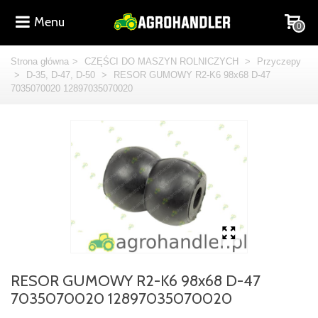
Menu
0
Strona główna
>
CZĘŚCI DO MASZYN ROLNICZYCH
>
Przyczepy
>
D-35, D-47, D-50
>
RESOR GUMOWY R2-K6 98x68 D-47
7035070020 12897035070020
RESOR GUMOWY R2-K6 98x68 D-47
7035070020 12897035070020