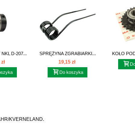
NKL D-207...
SPRĘŻYNA ZGRABIARKI...
KOŁO POD
 zł
19,15 zł
Do
oszyka
Do koszyka
AHR/KVERNELAND.