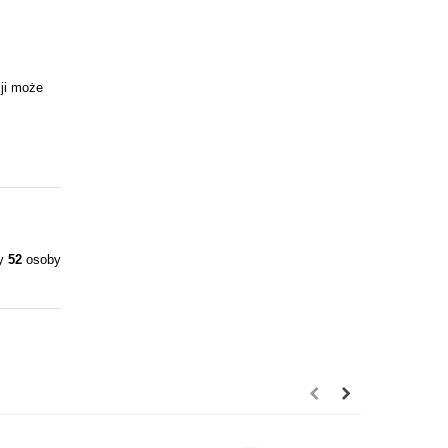
ji może
ły
52
osoby