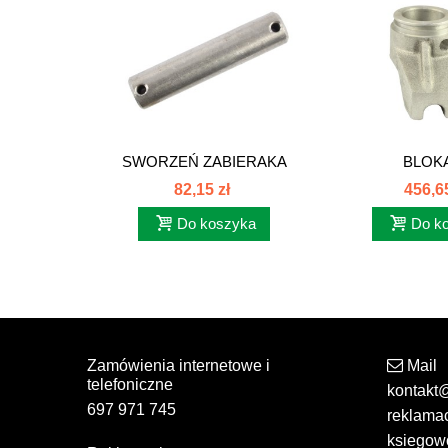
SWORZEŃ ZABIERAKA
BLOK
DEUTZ...
PRZETRZĄ
82,15 zł
456,65
ZGRABIA
Do koszyka
Do k
Zamówienia internetowe i
Mail
telefoniczne
kontakt
697 971 745
reklama
ksiegow