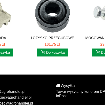
ADA
ŁOŻYSKO PRZEGUBOWE
MOCOWANI
SACZO-
DEUTZ FAHR,...
FA
 zł
161,75 zł
23
RKA...
oszyka
Do koszyka
Do
Wysyłka
@agrohandler.pl
Towar wysyłamy kurierem DP
InPost
cje@agrohandler.pl
osc@agrohandler.pl