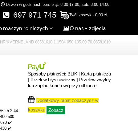
Dzwoń w godzinach pon.-piąt. 8:00-17:00, sob. 8:00-14:00
697 971 745
Twój koszyk
-
0,00 zł
0
o maszyn rolniczych
O nas - zdjęcia
/KVERNELAND 06581610 1.1504.050.105.00 70.06581610
Sposoby płatności: BLIK | Karta płatnicza
| Przelew błyskawiczny | Przelew zwykły
lub zapłać kurierowi przy odbiorze
Dodatkowy rabat zobaczysz w
koszyku
Zobacz
36 kh 2.44
 400 500
 670 ✔️
430 ✔️