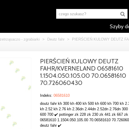
Szyby d
zetrząsaczo - zgrabiarki
>
Deutz fahr
>
PIERŚCIEŃ KULOWY DEUTZ FAHR
PIERŚCIEŃ KULOWY DEUTZ
FAHR/KVERNELAND 06581610
1.1504.050.105.00 70.06581610
70.726060430
Indeks:
06581610
doutz fahr kh 300 kh 400 kh 500 kh 600 kh 700 kh 2.
kh 2.52 kh 2.76 kh 2.36dn 2.44dn 2.52dn 2.76dn 300
600 700 ✔️ pottinger zk 228 zk 230 zk 441 zk 667 zk
06581610 1.1504.050.105.00 70.06581610 70.726060
deutz fahr ✔️