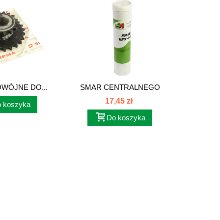
WÓJNE DO...
SMAR CENTRALNEGO
SMAR J
SMAROWANIA...
17,45 zł
 koszyka
Do koszyka