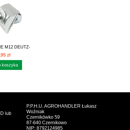
E M12 DEUTZ-
HR...
,95 zł
 koszyka
P.P.H.U. AGROHANDLER Łukasz
Woźniak
D lub
Czernikówko 59
87-640 Czernikowo
NIP: 8792124985