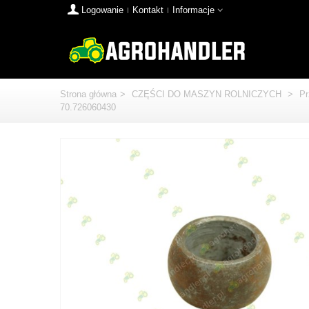
Logowanie
Kontakt
Informacje
Strona główna
>
CZĘŚCI DO MASZYN ROLNICZYCH
>
Pr
70.726060430