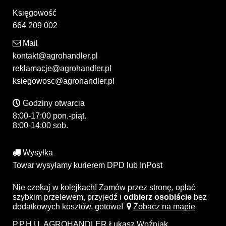
Księgowość
664 209 002
Mail
kontakt@agrohandler.pl
reklamacje@agrohandler.pl
ksiegowosc@agrohandler.pl
Godziny otwarcia
8:00-17:00 pon.-piąt.
8:00-14:00 sob.
Wysyłka
Towar wysyłamy kurierem DPD lub InPost
Nie czekaj w kolejkach! Zamów przez stronę, opłać
szybkim przelewem, przyjedź i
odbierz osobiście
bez
dodatkowych kosztów, gotowe!
Zobacz na mapie
P.P.H.U. AGROHANDLER Łukasz Woźniak