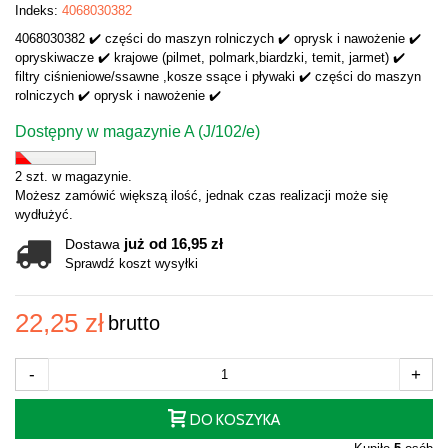
Indeks:
4068030382
4068030382 ✔️ części do maszyn rolniczych ✔️ oprysk i nawożenie ✔️
opryskiwacze ✔️ krajowe (pilmet, polmark,biardzki, temit, jarmet) ✔️
filtry ciśnieniowe/ssawne ,kosze ssące i pływaki ✔️ części do maszyn
rolniczych ✔️ oprysk i nawożenie ✔️
Dostępny w magazynie A (J/102/e)
2 szt. w magazynie.
Możesz zamówić większą ilość, jednak czas realizacji może się
wydłużyć.
już od 16,95 zł
Dostawa
Sprawdź koszt wysyłki
22,25 zł
brutto
-
+
DO KOSZYKA