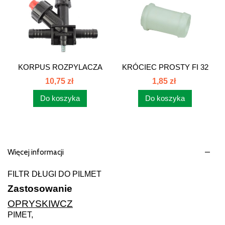
KORPUS ROZPYLACZA
KRÓCIEC PROSTY FI 32
KPL.ZE...
4034020020
10,75 zł
1,85 zł
Do koszyka
Do koszyka
Więcej informacji
FILTR DŁUGI DO PILMET
Zastosowanie
OPRYSKIWCZ
PIMET,