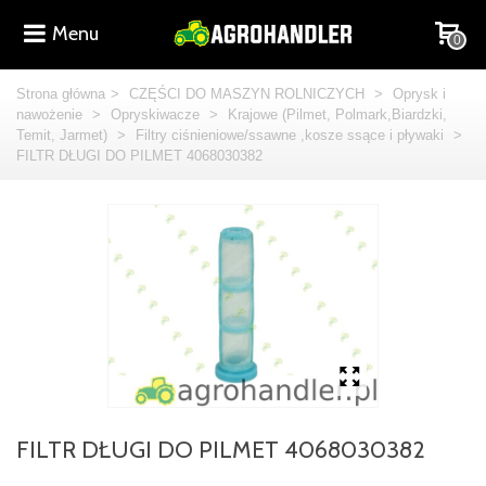
Menu
0
Strona główna
>
CZĘŚCI DO MASZYN ROLNICZYCH
>
Oprysk i
nawożenie
>
Opryskiwacze
>
Krajowe (Pilmet, Polmark,Biardzki,
Temit, Jarmet)
>
Filtry ciśnieniowe/ssawne ,kosze ssące i pływaki
>
FILTR DŁUGI DO PILMET 4068030382
FILTR DŁUGI DO PILMET 4068030382