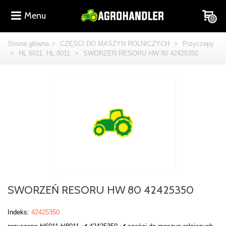
Menu
0
Strona główna
>
CZĘŚCI DO MASZYN ROLNICZYCH
>
Przyczepy
>
HL 6011, HL 8011
>
SWORZEŃ RESORU HW 80 42425350
SWORZEŃ RESORU HW 80 42425350
Indeks:
42425350