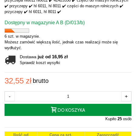
przyczepa hl6011 hl8011 ✔️ 42425350 ✔️ części do maszyn rolniczych
✔️ przyczepy ✔️ hl 6011, hl 8011 ✔️ części do maszyn rolniczych ✔️
przyczepy ✔️ hl 6011, hl 8011 ✔️
Dostępny w magazynie A B (D/013/b)
6 szt. w magazynie.
Możesz zamówić większą ilość, jednak czas realizacji może się
wydłużyć.
już od 16,95 zł
Dostawa
Sprawdź koszt wysyłki
32,55 zł
brutto
-
+
DO KOSZYKA
Kupiło
25
osób
Ilość od
Cena za szt.
Zaoszczędź