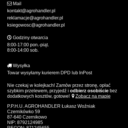
Mail
kontakt@agrohandler.pl
reklamacje@agrohandler.pl
ksiegowosc@agrohandler.pl
Godziny otwarcia
8:00-17:00 pon.-piąt.
8:00-14:00 sob.
Wysyłka
Towar wysyłamy kurierem DPD lub InPost
Nie czekaj w kolejkach! Zamów przez stronę, opłać
szybkim przelewem, przyjedź i
odbierz osobiście
bez
dodatkowych kosztów, gotowe!
Zobacz na mapie
P.P.H.U. AGROHANDLER Łukasz Woźniak
Czernikówko 59
87-640 Czernikowo
NIP: 8792124985
REGON: 871245655