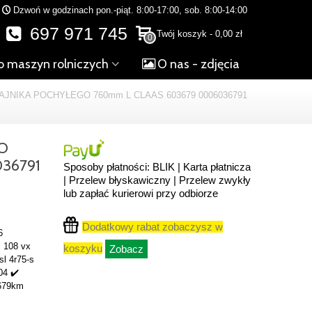
Dzwoń w godzinach pon.-piąt. 8:00-17:00, sob. 8:00-14:00
697 971 745
Twój koszyk
-
0,00 zł
0
o maszyn rolniczych
O nas - zdjęcia
AJNIKA POCHYŁEGO 760mm L CLAAS 603679 0006036791
O
36791
Sposoby płatności: BLIK | Karta płatnicza
| Przelew błyskawiczny | Przelew zwykły
lub zapłać kurierowi przy odbiorze
Dodatkowy rabat zobaczysz w
6
i 108 vx
koszyku
Zobacz
sl 4r75-s
04 ✔️
3679km