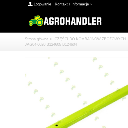
Logowanie
Kontakt
Informacje
Strona główna
>
CZĘŚCI DO KOMBAJNÓW ZBOŻOWYCH
JAG04-0020 B124605 B124604