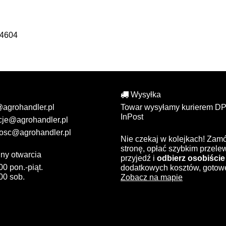
24604
Wysyłka
@agrohandler.pl
Towar wysyłamy kurierem DP
InPost
cje@agrohandler.pl
osc@agrohandler.pl
Nie czekaj w kolejkach! Zam
stronę, opłać szybkim przel
ny otwarcia
przyjedź i
odbierz osobiście
00 pon.-piąt.
dodatkowych kosztów, gotow
00 sob.
Zobacz na mapie