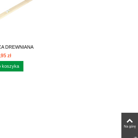
CA DREWNIANA
OD...
,95 zł
 koszyka
Na górę