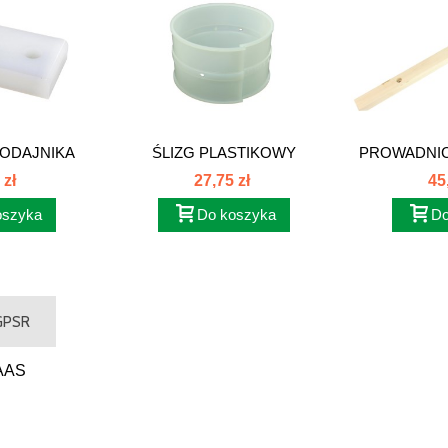
ODAJNIKA
ŚLIZG PLASTIKOWY
PROWADNI
...
CLAAS...
P
 zł
27,75 zł
45
oszyka
Do koszyka
Do
 GPSR
AAS