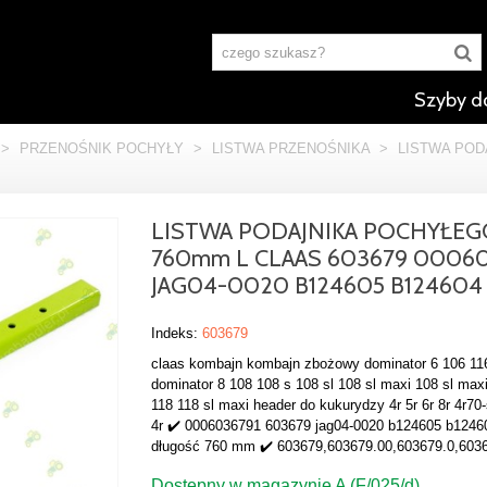
Szyby d
>
PRZENOŚNIK POCHYŁY
>
LISTWA PRZENOŚNIKA
>
LISTWA POD
LISTWA PODAJNIKA POCHYŁEG
760mm L CLAAS 603679 00060
JAG04-0020 B124605 B124604
Indeks:
603679
claas kombajn kombajn zbożowy dominator 6 106 11
dominator 8 108 108 s 108 sl 108 sl maxi 108 sl max
118 118 sl maxi header do kukurydzy 4r 5r 6r 8r 4r70-
4r ✔️ 0006036791 603679 jag04-0020 b124605 b1246
długość 760 mm ✔️ 603679,603679.00,603679.0,60
Dostępny w magazynie A (F/025/d)