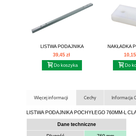
LISTWA PODAJNIKA
NAKŁADKA P
POCHYŁEGO...
CLAAS
39,45 zł
10,15
Do koszyka
Do k
Więcej informacji
Cechy
Informacja
LISTWA PODAJNIKA POCHYŁEGO 760MM-L CL
Dane techniczne