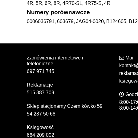
4R, 5R, 6R, 8R, 4R70-SL, 4R75-S, 4R
Numery porównawcze
0006036791, 603679, JAG04-0020, B124605, B1
Zamówienia internetowe i
Mail
telefoniczne
kontakt
697 971 745
reklama
ksiegow
Reklamacje
515 387 709
Godzi
8:00-17:
Sklep stacjonarny Czernikówko 59
8:00-14:
54 287 50 68
Księgowość
664 209 002