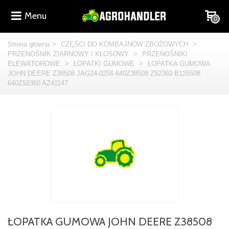
Menu
0
Strona główna
>
CZĘŚCI DO KOMBAJNÓW ZBOŻOWYCH
>
PRZENOŚNIK ZIARNOWY I KŁOSOWY
>
PRZENOŚNIKI
ELEWATOROWE
>
ŁOPATKI GUMOWE
>
ŁOPATKA GUMOWA
JOHN DEERE Z38508 JAG24-0256 640Z38508 Z52360 B126508
640Z52360 AZ41147
ŁOPATKA GUMOWA JOHN DEERE Z38508