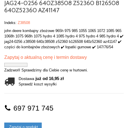
JAG24-0256 640Z38508 Z52360 B126508
640Z52360 AZ41147
Indeks:
Z38508
john deere kombajny zbożowe 965h 975 985 1055 1065 1072 1085 965
1068h 1075 968h 1075 hydro 4 1085 hydro 4 975 hydro 4 985 hydro 4 ✔️
jag24-0256 z38508 640z38508 z52360 b126508 640z52360 az41147 ✔️
części do kombajnów zbożowych ✔️ łopatki gumowe ✔️ 147/76/54
Zapytaj o aktualną cenę i termin dostawy
Zadzwoń! Sprawdzimy dla Ciebie cenę w hurtowni.
już od 16,95 zł
Dostawa
Sprawdź koszt wysyłki
697 971 745
Zapytaj o produkt