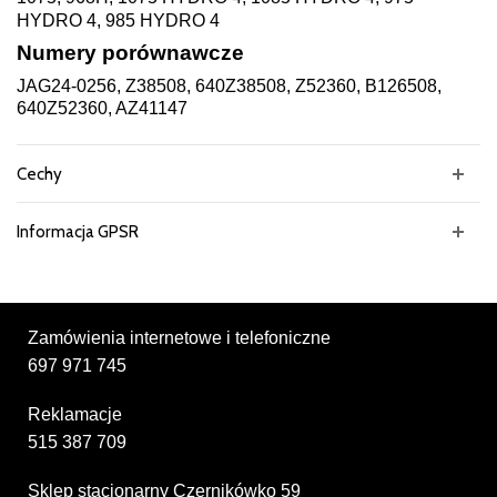
HYDRO 4, 985 HYDRO 4
Numery porównawcze
JAG24-0256, Z38508, 640Z38508, Z52360, B126508,
640Z52360, AZ41147
Cechy
Informacja GPSR
Zamówienia internetowe i telefoniczne
697 971 745
Reklamacje
515 387 709
Sklep stacjonarny Czernikówko 59