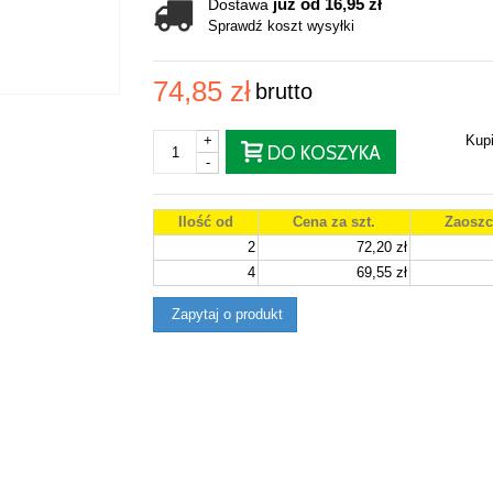
już od 16,95 zł
Dostawa
Sprawdź koszt wysyłki
74,85 zł
brutto
+
Kup
DO KOSZYKA
-
Ilość od
Cena za szt.
Zaoszc
2
72,20 zł
4
69,55 zł
Zapytaj o produkt