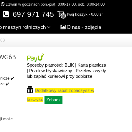
Dzwoń w godzinach pon.-piąt. 8:00-17:00, sob. 8:00-14:00
697 971 745
Twój koszyk
-
0,00 zł
0
o maszyn rolniczych
O nas - zdjęcia
G6B
 WG6B
Sposoby płatności: BLIK | Karta płatnicza
| Przelew błyskawiczny | Przelew zwykły
lub zapłać kurierowi przy odbiorze
dnicze ✔️
cze ✔️
Dodatkowy rabat zobaczysz w
koszyku
Zobacz
ji może