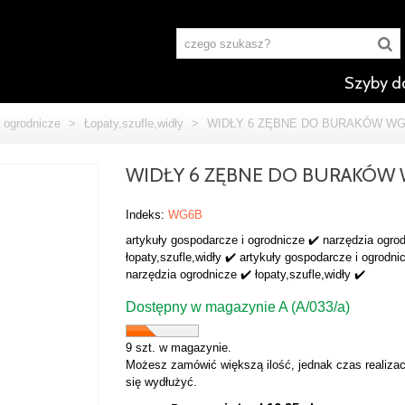
Szyby d
 ogrodnicze
>
Łopaty,szufle,widły
>
WIDŁY 6 ZĘBNE DO BURAKÓW W
WIDŁY 6 ZĘBNE DO BURAKÓW
Indeks:
WG6B
artykuły gospodarcze i ogrodnicze ✔️ narzędzia ogro
łopaty,szufle,widły ✔️ artykuły gospodarcze i ogrodni
narzędzia ogrodnicze ✔️ łopaty,szufle,widły ✔️
Dostępny w magazynie A (A/033/a)
9 szt. w magazynie.
Możesz zamówić większą ilość, jednak czas realizac
się wydłużyć.