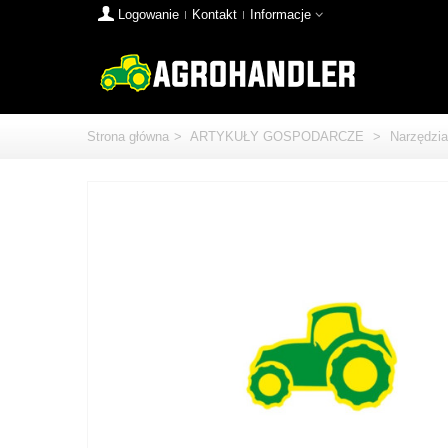
Logowanie
Kontakt
Informacje
Strona główna
>
ARTYKUŁY GOSPODARCZE
>
Narzędzia