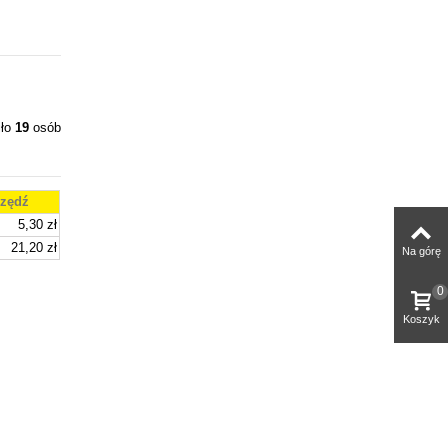
iło
19
osób
zędź
5,30 zł
21,20 zł
Na górę
0
Koszyk