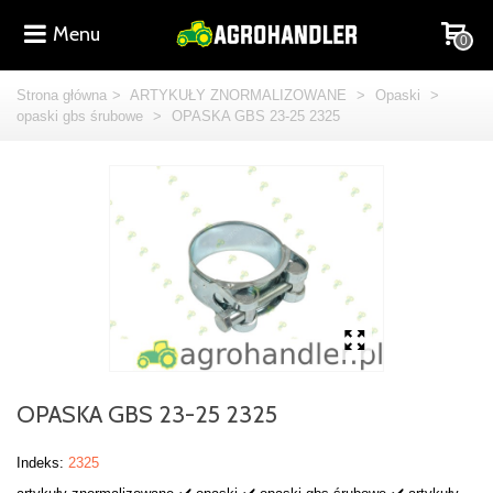
Menu
0
Strona główna
>
ARTYKUŁY ZNORMALIZOWANE
>
Opaski
>
opaski gbs śrubowe
>
OPASKA GBS 23-25 2325
OPASKA GBS 23-25 2325
Indeks:
2325