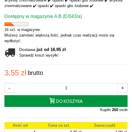
artykuły znormalizowane ✔️ opaski ✔️ opaski gbs śrubowe ✔️ artykuły
znormalizowane ✔️ opaski ✔️ opaski gbs śrubowe ✔️
Dostępny w magazynie A B (E/043/a)
16 szt. w magazynie.
Możesz zamówić większą ilość, jednak czas realizacji może się
wydłużyć.
już od 16,95 zł
Dostawa
Sprawdź koszt wysyłki
3,55 zł
brutto
-
+
DO KOSZYKA
Kupiło
260
osób
Ilość od
Cena za szt.
Zaoszczędź