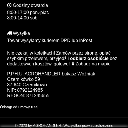
Godziny otwarcia
8:00-17:00 pon.-piąt.
8:00-14:00 sob.
Wysyłka
Towar wysyłamy kurierem DPD lub InPost
Nie czekaj w kolejkach! Zamów przez stronę, opłać
szybkim przelewem, przyjedź i
odbierz osobiście
bez
dodatkowych kosztów, gotowe!
Zobacz na mapie
P.P.H.U. AGROHANDLER Łukasz Woźniak
Czernikówko 59
87-640 Czernikowo
NIP: 8792124985
REGON: 871245655
Odstąp od umowy tutaj
© 2020 by AGROHANDLER. Wszystkie prawa zastrzeżone