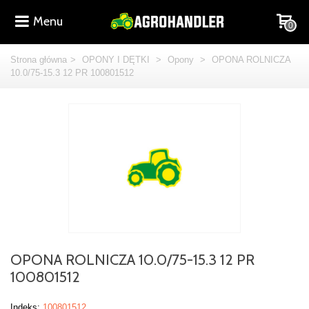
Menu
0
Strona główna
>
OPONY I DĘTKI
>
Opony
>
OPONA ROLNICZA
10.0/75-15.3 12 PR 100801512
OPONA ROLNICZA 10.0/75-15.3 12 PR
100801512
Indeks:
100801512