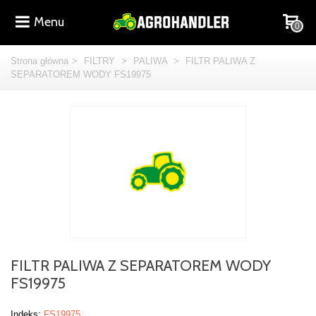
Menu
0
Strona główna
>
FILTRY
>
PALIWA
>
FILTR PALIWA Z
SEPARATOREM WODY FS19975
FILTR PALIWA Z SEPARATOREM WODY
FS19975
Indeks:
FS19975