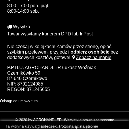
8:00-17:00 pon.-piąt.
8:00-14:00 sob.
Wysyłka
Towar wysyłamy kurierem DPD lub InPost
Nie czekaj w kolejkach! Zamów przez stronę, opłać
szybkim przelewem, przyjedź i
odbierz osobiście
bez
dodatkowych kosztów, gotowe!
Zobacz na mapie
P.P.H.U. AGROHANDLER Łukasz Woźniak
Czernikówko 59
87-640 Czernikowo
NIP: 8792124985
REGON: 871245655
Odstąp od umowy tutaj
© 2020 by AGROHANDLER. Wszystkie prawa zastrzeżone
Ta witryna używa ciasteczek. Pozostając na stronie
Przełącz na wersję na komputer