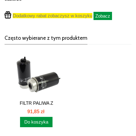
Dodatkowy rabat zobaczysz w koszyku
Zobacz
Często wybierane z tym produktem
FILTR PALIWA Z
SEPARATOREM WODY...
91,85 zł
Do koszyka