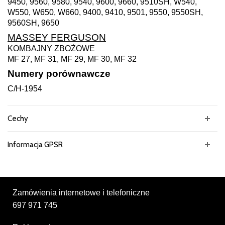
9450, 9560, 9580, 9540, 9600, 9660, 9510SH, W540,
W550, W650, W660, 9400, 9410, 9501, 9550, 9550SH,
9560SH, 9650
MASSEY FERGUSON
KOMBAJNY ZBOŻOWE
MF 27, MF 31, MF 29, MF 30, MF 32
Numery porównawcze
C/H-1954
Cechy
Informacja GPSR
Zamówienia internetowe i telefoniczne
697 971 745