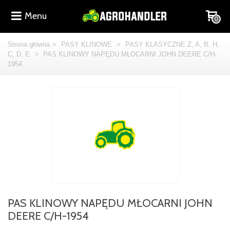
Menu
0
Strona główna
>
PASY KLINOWE
>
PASY KLASYCZNE Z, A, B, H,
C, D, E
>
PAS KLINOWY NAPĘDU MŁOCARNI JOHN DEERE C/H-
1954
PAS KLINOWY NAPĘDU MŁOCARNI JOHN
DEERE C/H-1954