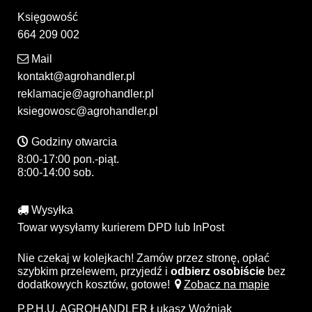
Księgowość
664 209 002
Mail
kontakt@agrohandler.pl
reklamacje@agrohandler.pl
ksiegowosc@agrohandler.pl
Godziny otwarcia
8:00-17:00 pon.-piąt.
8:00-14:00 sob.
Wysyłka
Towar wysyłamy kurierem DPD lub InPost
Nie czekaj w kolejkach! Zamów przez stronę, opłać
szybkim przelewem, przyjedź i
odbierz osobiście
bez
dodatkowych kosztów, gotowe!
Zobacz na mapie
P.P.H.U. AGROHANDLER Łukasz Woźniak