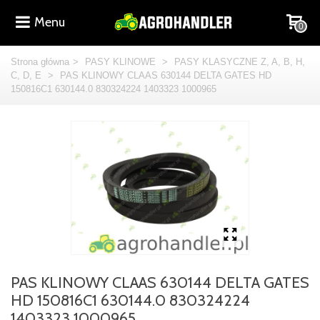
Menu
0
Strona główna
>
PASY KLINOWE
>
PASY KLASYCZNE Z, A, B, H,
C, D, E
>
PAS KLINOWY CLAAS 630144 DELTA GATES HD
150816C1 630144.0 830324224 1403323 1000965
PAS KLINOWY CLAAS 630144 DELTA GATES
HD 150816C1 630144.0 830324224
1403323 1000965