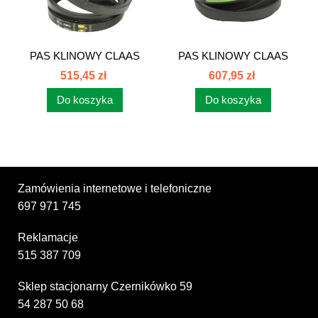
PAS KLINOWY CLAAS
PAS KLINOWY CLAAS
630144 GATES...
630144...
515,45 zł
607,95 zł
Do koszyka
Do koszyka
Zamówienia internetowe i telefoniczne
697 971 745
Reklamacje
515 387 709
Sklep stacjonarny Czernikówko 59
54 287 50 68