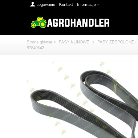
Logowanie
Kontakt
Informacje
Strona główna
>
PASY KLINOWE
>
PASY ZESPOLONE -
87840342