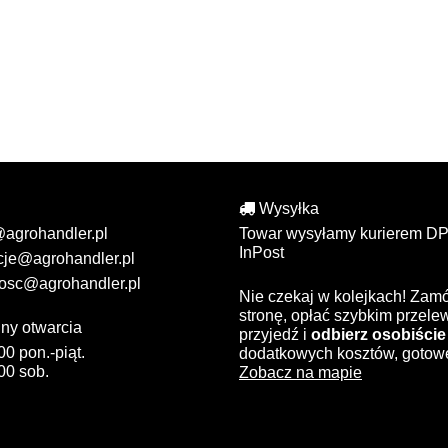
Wysyłka
@agrohandler.pl
Towar wysyłamy kurierem DP
InPost
cje@agrohandler.pl
osc@agrohandler.pl
Nie czekaj w kolejkach! Zam
stronę, opłać szybkim przel
ny otwarcia
przyjedź i
odbierz osobiście
00 pon.-piąt.
dodatkowych kosztów, gotow
00 sob.
Zobacz na mapie