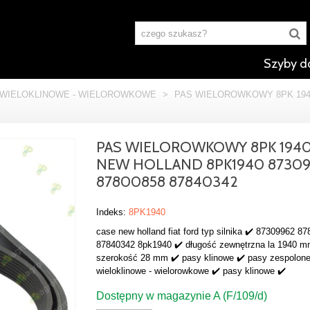
Szyby d
 WIELOKLINOWE - WIELOROWKOWE
>
PAS WIELOROWKOWY 8PK 1940
PAS WIELOROWKOWY 8PK 194
NEW HOLLAND 8PK1940 87309
87800858 87840342
Indeks:
8PK1940
case new holland fiat ford typ silnika ✔️ 87309962 8
87840342 8pk1940 ✔️ długość zewnętrzna la 1940 m
szerokość 28 mm ✔️ pasy klinowe ✔️ pasy zespolone
wieloklinowe - wielorowkowe ✔️ pasy klinowe ✔️
Dostępny w magazynie A (F/109/d)