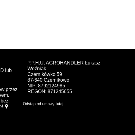
P.P.H.U. AGROHANDLER Łukasz
Woźniak
D lub
Czernikówko 59
87-640 Czernikowo
NIP: 8792124985
ów przez
REGON: 871245655
ewem,
bez
Odstąp od umowy tutaj
e!