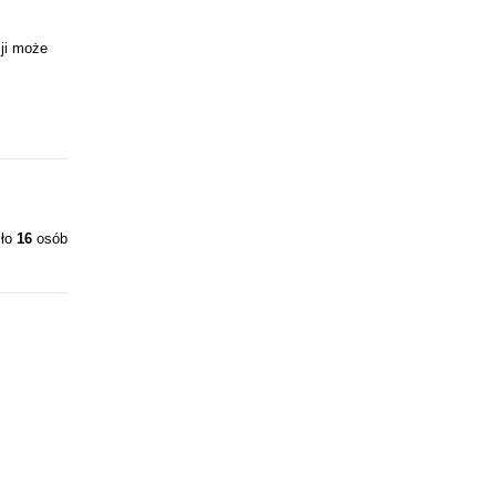
ji może
iło
16
osób