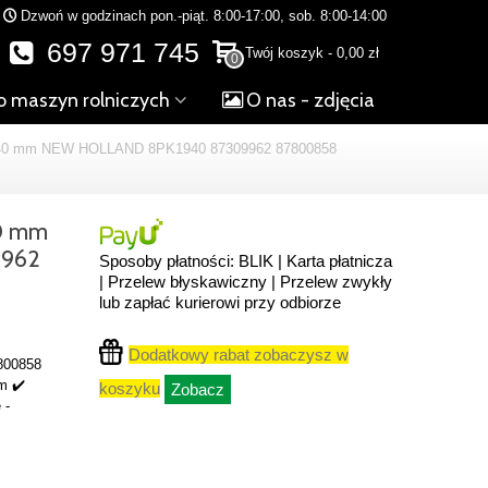
Dzwoń w godzinach pon.-piąt. 8:00-17:00, sob. 8:00-14:00
697 971 745
Twój koszyk
-
0,00 zł
0
o maszyn rolniczych
O nas - zdjęcia
 mm NEW HOLLAND 8PK1940 87309962 87800858
0 mm
962
Sposoby płatności: BLIK | Karta płatnicza
| Przelew błyskawiczny | Przelew zwykły
lub zapłać kurierowi przy odbiorze
Dodatkowy rabat zobaczysz w
7800858
m ✔️
koszyku
Zobacz
 -