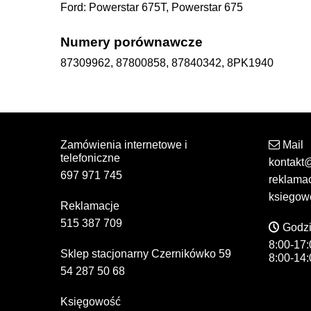
Ford: Powerstar 675T, Powerstar 675
Numery porównawcze
87309962, 87800858, 87840342, 8PK1940
Zamówienia internetowe i
Mail
telefoniczne
kontakt
697 971 745
reklama
ksiegow
Reklamacje
515 387 709
Godzi
8:00-17:
Sklep stacjonarny Czernikówko 59
8:00-14:
54 287 50 68
Księgowość