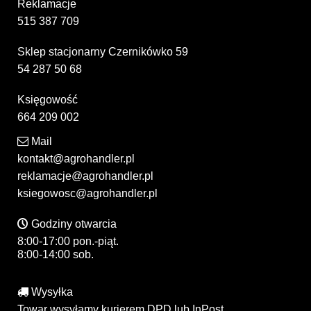
Reklamacje
515 387 709
Sklep stacjonarny Czernikówko 59
54 287 50 68
Księgowość
664 209 002
Mail
kontakt@agrohandler.pl
reklamacje@agrohandler.pl
ksiegowosc@agrohandler.pl
Godziny otwarcia
8:00-17:00 pon.-piąt.
8:00-14:00 sob.
Wysyłka
Towar wysyłamy kurierem DPD lub InPost