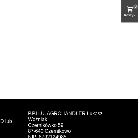
0
Koszyk
P.P.H.U. AGROHANDLER Łukasz
Woźniak
D lub
Czernikówko 59
87-640 Czernikowo
NIP: 8792124985