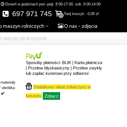
Dzwoń w godzinach pon.-piąt. 8:00-17:00, sob. 8:00-14:00
697 971 745
Twój koszyk
-
0,00 zł
0
o maszyn rolniczych
O nas - zdjęcia
Y ARKUSZ GR 60 GFEA-60
Sposoby płatności: BLIK | Karta płatnicza
| Przelew błyskawiczny | Przelew zwykły
lub zapłać kurierowi przy odbiorze
 materiały
Dodatkowy rabat zobaczysz w
️ obróbka
 ✔️
koszyku
Zobacz