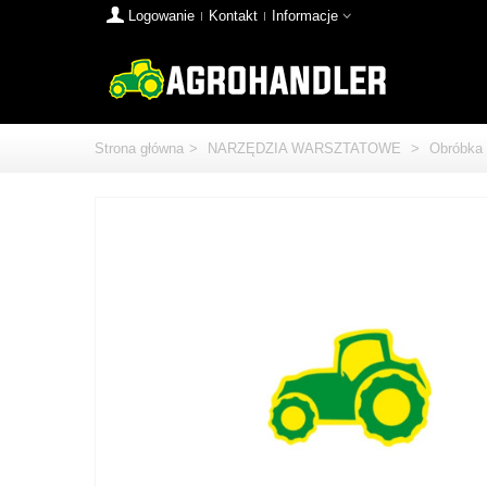
Logowanie
Kontakt
Informacje
Strona główna
>
NARZĘDZIA WARSZTATOWE
>
Obróbka 