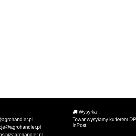
Wysyłka
@agrohandler.pl
Towar wysyłamy kurierem DP
InPost
cje@agrohandler.pl
osc@agrohandler.pl