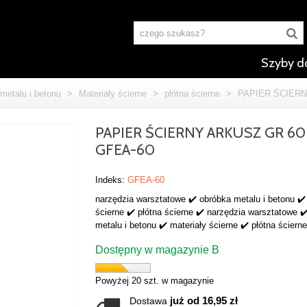
Szyby d
metalu i betonu
>
Materiały ścierne
>
płótna ścierne
>
PAPIER ŚCIERN
PAPIER ŚCIERNY ARKUSZ GR 60
GFEA-60
Indeks:
GFEA-60
narzędzia warsztatowe ✔️ obróbka metalu i betonu ✔️
ścierne ✔️ płótna ścierne ✔️ narzędzia warsztatowe ✔
metalu i betonu ✔️ materiały ścierne ✔️ płótna ścierne
Dostępny w magazynie B
Powyżej 20 szt. w magazynie
już od 16,95 zł
Dostawa