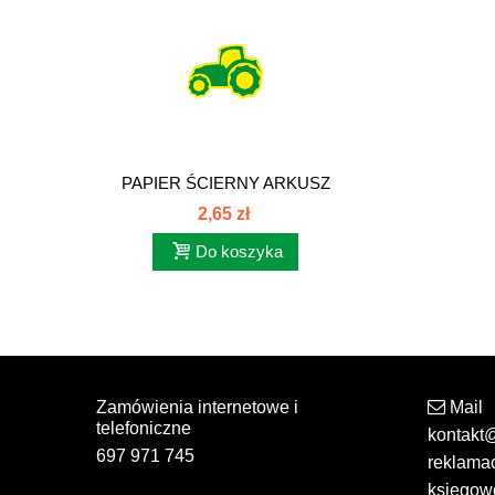
PAPIER ŚCIERNY ARKUSZ
GR 150...
2,65 zł
Do koszyka
Zamówienia internetowe i
Mail
telefoniczne
kontakt
697 971 745
reklama
ksiegow