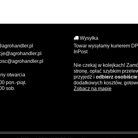
Wysyłka
@agrohandler.pl
Towar wysyłamy kurierem DP
InPost
cje@agrohandler.pl
osc@agrohandler.pl
Nie czekaj w kolejkach! Zam
stronę, opłać szybkim przel
ny otwarcia
przyjedź i
odbierz osobiście
00 pon.-piąt.
dodatkowych kosztów, gotow
00 sob.
Zobacz na mapie