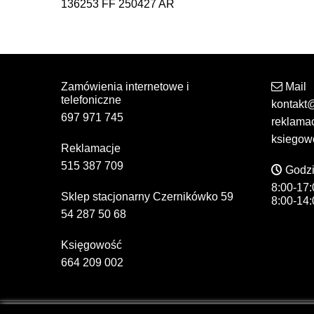
136253 FF 250427 AR
Zamówienia internetowe i
Mail
telefoniczne
kontakt
697 971 745
reklama
ksiegow
Reklamacje
515 387 709
Godzi
8:00-17:
Sklep stacjonarny Czernikówko 59
8:00-14:
54 287 50 68
Księgowość
664 209 002