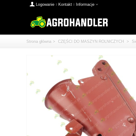
Logowanie
Kontakt
Informacje
Strona główna
>
CZĘŚCI DO MASZYN ROLNICZYCH
>
Si