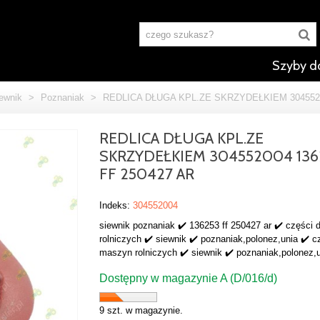
Szyby d
ewnik
>
Poznaniak
>
REDLICA DŁUGA KPL.ZE SKRZYDEŁKIEM 3045520
REDLICA DŁUGA KPL.ZE
SKRZYDEŁKIEM 304552004 136
FF 250427 AR
Indeks:
304552004
siewnik poznaniak ✔️ 136253 ff 250427 ar ✔️ części
rolniczych ✔️ siewnik ✔️ poznaniak,polonez,unia ✔️ c
maszyn rolniczych ✔️ siewnik ✔️ poznaniak,polonez,u
Dostępny w magazynie A (D/016/d)
9 szt. w magazynie.