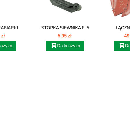
ABIARKI
STOPKA SIEWNIKA FI 5
ŁĄCZNI
Z...
(POZNANIAK)...
 zł
5,95 zł
49
oszyka
Do koszyka
Do