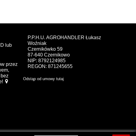
P.P.H.U. AGROHANDLER Łukasz
Woźniak
D lub
Czernikówko 59
87-640 Czernikowo
NIP: 8792124985
ów przez
REGON: 871245655
ewem,
bez
Odstąp od umowy tutaj
e!