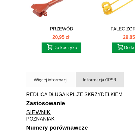
PRZEWÓD
PALEC ZGR
TELESKOPOWY...
SAMAS
20,95 zł
29,85
Do koszyka
Do k
Więcej informacji
Informacja GPSR
REDLICA DŁUGA KPL.ZE SKRZYDEŁKIEM
Zastosowanie
SIEWNIK
POZNANIAK
Numery porównawcze