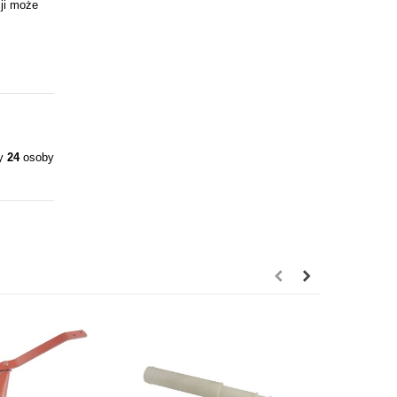
ji może
ły
24
osoby