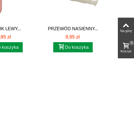
K LEWY...
PRZEWÓD NASIENNY...
KOŁO
Na górę
,95 zł
9,95 zł
0
 koszyka
Do koszyka
Koszyk