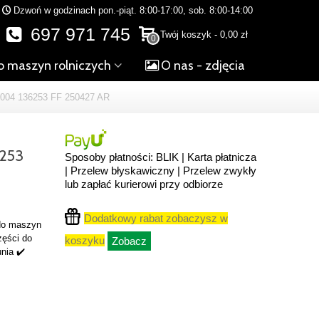
Dzwoń w godzinach pon.-piąt. 8:00-17:00, sob. 8:00-14:00
697 971 745
Twój koszyk
-
0,00 zł
0
o maszyn rolniczych
O nas - zdjęcia
04 136253 FF 250427 AR
253
Sposoby płatności: BLIK | Karta płatnicza
| Przelew błyskawiczny | Przelew zwykły
lub zapłać kurierowi przy odbiorze
Dodatkowy rabat zobaczysz w
 do maszyn
zęści do
koszyku
Zobacz
nia ✔️