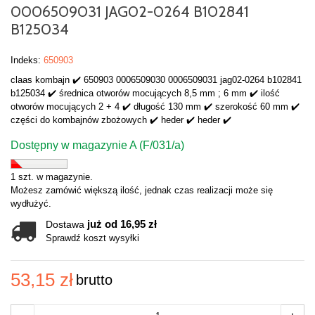
0006509031 JAG02-0264 B102841
B125034
Indeks:
650903
claas kombajn ✔️ 650903 0006509030 0006509031 jag02-0264 b102841
b125034 ✔️ średnica otworów mocujących 8,5 mm ; 6 mm ✔️ ilość
otworów mocujących 2 + 4 ✔️ długość 130 mm ✔️ szerokość 60 mm ✔️
części do kombajnów zbożowych ✔️ heder ✔️ heder ✔️
Dostępny w magazynie A (F/031/a)
1 szt. w magazynie.
Możesz zamówić większą ilość, jednak czas realizacji może się
wydłużyć.
już od 16,95 zł
Dostawa
Sprawdź koszt wysyłki
53,15 zł
brutto