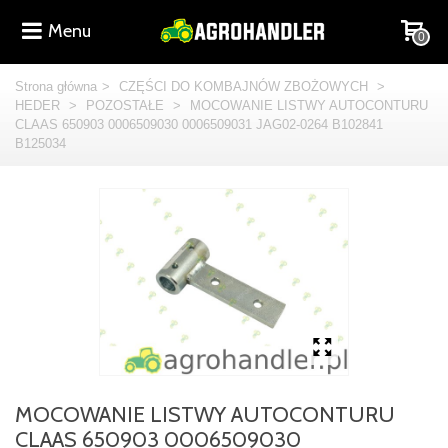
Menu
0
Strona główna
>
CZĘŚCI DO KOMBAJNÓW ZBOŻOWYCH
>
HEDER
>
POZOSTAŁE
>
MOCOWANIE LISTWY AUTOCONTURU
CLAAS 650903 0006509030 0006509031 JAG02-0264 B102841
B125034
MOCOWANIE LISTWY AUTOCONTURU
CLAAS 650903 0006509030