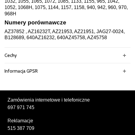
1032, 1055, 1065, 1072, 1085, 1133, 1155, 965, 1042,
1052, 1068H, 1075, 1144, 1157, 1158, 940, 942, 960, 970,
968H
Numery porównawcze
AZ37852 , AZ16232T, AZ21953, AZ21951, JAG27-0024,
B128689, 640AZ16232, 640AZ45758, AZ45758
Cechy
Informacja GPSR
Zamówienia internetowe i telefoniczne
697 971 745
Reklamacje
515 387 709