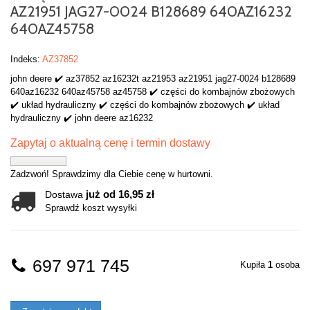
AZ21951 JAG27-0024 B128689 640AZ16232
640AZ45758
Indeks:
AZ37852
john deere ✔️ az37852 az16232t az21953 az21951 jag27-0024 b128689
640az16232 640az45758 az45758 ✔️ części do kombajnów zbożowych
✔️ układ hydrauliczny ✔️ części do kombajnów zbożowych ✔️ układ
hydrauliczny ✔️ john deere az16232
Zapytaj o aktualną cenę i termin dostawy
Zadzwoń! Sprawdzimy dla Ciebie cenę w hurtowni.
już od 16,95 zł
Dostawa
Sprawdź koszt wysyłki
697 971 745
Kupiła
1
osoba