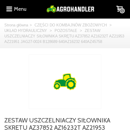
Menu
0
Strona główna
>
CZĘŚCI DO KOMBAJNÓW ZBOŻOWYCH
>
UKŁAD HYDRAULICZNY
>
POZOSTAŁE
>
ZESTAW
USZCZELNIACZY SIŁOWNIKA SKRĘTU AZ37852 AZ16232T AZ21953
AZ21951 JAG27-0024 B128689 640AZ16232 640AZ45758
ZESTAW USZCZELNIACZY SIŁOWNIKA
SKRĘTU AZ37852 AZ16232T AZ21953