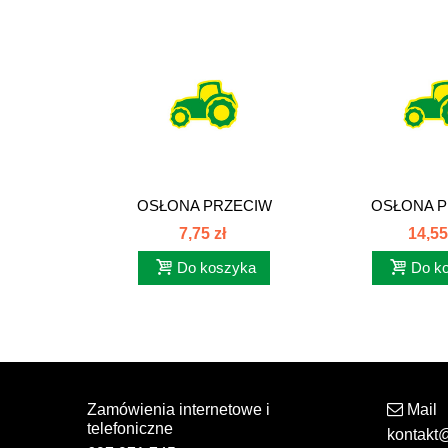
OSŁONA PRZECIW
OSŁONA P
OCIERANIU SSK 16...
OCIERANIU 
7,75 zł
14,55
Do koszyka
Do k
Zamówienia internetowe i
Mail
telefoniczne
kontakt