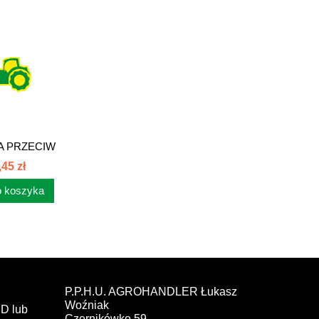
A PRZECIW
U SSK 45...
,45 zł
 koszyka
P.P.H.U. AGROHANDLER Łukasz
Woźniak
D lub
Czernikówko 59