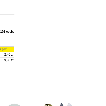
y
102
osoby
zędź
2,40 zł
9,60 zł