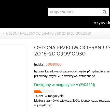
Szyby d
>
OSŁONA PRZECIW OCIERANIU SSK 20 16-20 090910030
OSŁONA PRZECIW OCIERANIU 
20 16-20 090910030
Indeks:
090910030
hydraulika siłowa ✔️ przewody, węże ✔️ hydraulika si
przewody, węże ✔️ z tworzywa sztucznego
Dostępny w magazynie A (E/045/d)
14 szt. w magazynie.
Możesz zamówić większą ilość, jednak czas realizac
się wydłużyć.