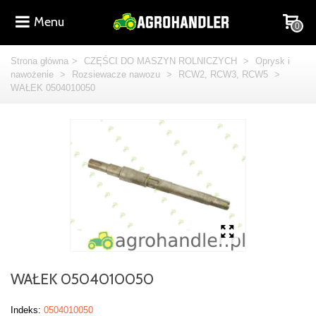
Menu
0
Strona główna
>
CZĘŚCI DO MASZYN ROLNICZYCH
>
Oprysk i
nawożenie
>
Rozsiewacze nawozu
>
RCW2, RCW3, RCW5
>
WAŁEK 0504010050
WAŁEK 0504010050
Indeks:
0504010050