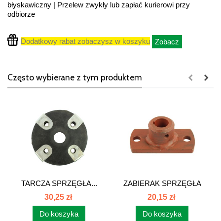
błyskawiczny | Przelew zwykły lub zapłać kurierowi przy
odbiorze
Dodatkowy rabat zobaczysz w koszyku
Zobacz
Często wybierane z tym produktem
TARCZA SPRZĘGŁA...
ZABIERAK SPRZĘGŁA
DOLNY 2014020180
30,25 zł
20,15 zł
Do koszyka
Do koszyka