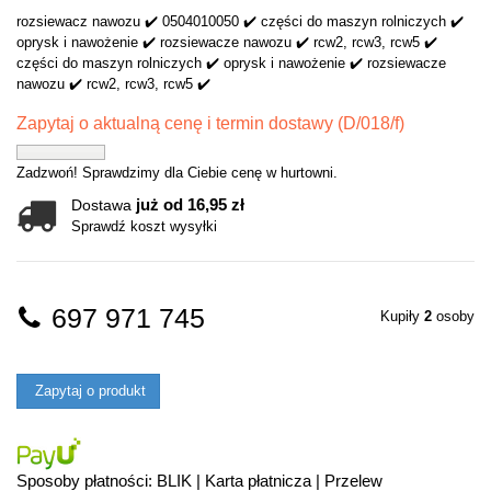
rozsiewacz nawozu ✔️ 0504010050 ✔️ części do maszyn rolniczych ✔️
oprysk i nawożenie ✔️ rozsiewacze nawozu ✔️ rcw2, rcw3, rcw5 ✔️
części do maszyn rolniczych ✔️ oprysk i nawożenie ✔️ rozsiewacze
nawozu ✔️ rcw2, rcw3, rcw5 ✔️
Zapytaj o aktualną cenę i termin dostawy (D/018/f)
Zadzwoń! Sprawdzimy dla Ciebie cenę w hurtowni.
już od 16,95 zł
Dostawa
Sprawdź koszt wysyłki
697 971 745
Kupiły
2
osoby
Zapytaj o produkt
Sposoby płatności: BLIK | Karta płatnicza | Przelew