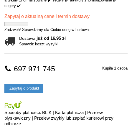
artykuły znormalizowane ✔️ segery ✔️ artykuły znormalizowane ✔️
segery ✔️
Zapytaj o aktualną cenę i termin dostawy
Zadzwoń! Sprawdzimy dla Ciebie cenę w hurtowni.
już od 16,95 zł
Dostawa
Sprawdź koszt wysyłki
697 971 745
Kupiła
1
osoba
Zapytaj o produkt
Sposoby płatności: BLIK | Karta płatnicza | Przelew
błyskawiczny | Przelew zwykły lub zapłać kurierowi przy
odbiorze