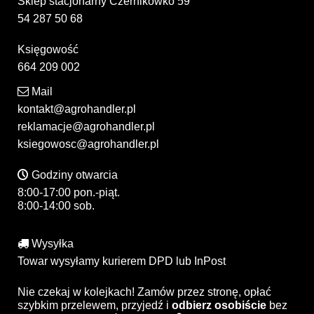
Sklep stacjonarny Czernikówko 59
54 287 50 68
Księgowość
664 209 002
Mail
kontakt@agrohandler.pl
reklamacje@agrohandler.pl
ksiegowosc@agrohandler.pl
Godziny otwarcia
8:00-17:00 pon.-piąt.
8:00-14:00 sob.
Wysyłka
Towar wysyłamy kurierem DPD lub InPost
Nie czekaj w kolejkach! Zamów przez stronę, opłać
szybkim przelewem, przyjedź i
odbierz osobiście
bez