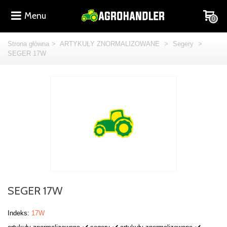
Menu
0
Strona główna
>
ARTYKUŁY ZNORMALIZOWANE
>
Segery
>
SEGER 17W
SEGER 17W
Indeks:
17W