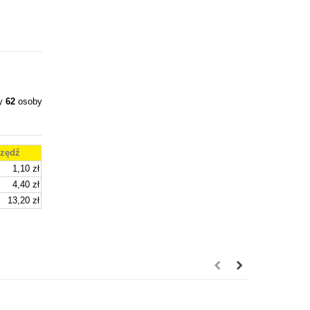
ły
62
osoby
zędź
1,10 zł
4,40 zł
13,20 zł