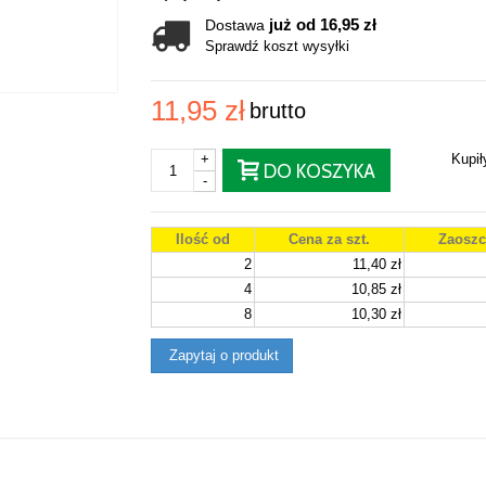
już od 16,95 zł
Dostawa
Sprawdź koszt wysyłki
11,95 zł
brutto
+
Kupi
DO KOSZYKA
-
Ilość od
Cena za szt.
Zaoszc
2
11,40 zł
4
10,85 zł
8
10,30 zł
Zapytaj o produkt