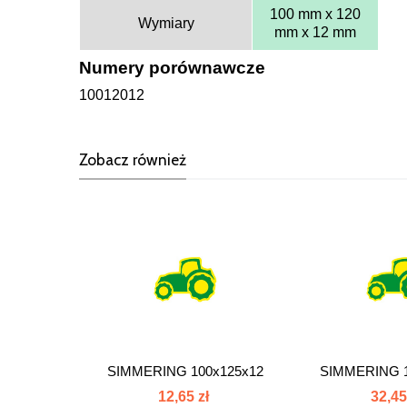
100 mm x 120
Wymiary
mm x 12 mm
Numery porównawcze
10012012
Zobacz również
SIMMERING 100x125x12
SIMMERING 1
WAŁ KORBOWY...
SILIKO
12,65 zł
32,45