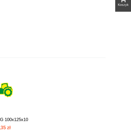
Koszyk
G 100x125x10
012510
,35 zł