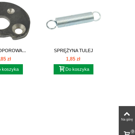
OPOROWA...
SPRĘŻYNA TULEJ
WAŁ POD
WYCISKU...
,85 zł
1,85 zł
 koszyka
Do koszyka
Na górę
0