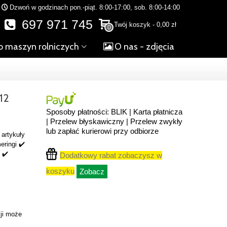
Dzwoń w godzinach pon.-piąt. 8:00-17:00, sob. 8:00-14:00
697 971 745
Twój koszyk
-
0,00 zł
0
o maszyn rolniczych
O nas - zdjęcia
12
Sposoby płatności: BLIK | Karta płatnicza
| Przelew błyskawiczny | Przelew zwykły
lub zapłać kurierowi przy odbiorze
artykuły
eringi ✔️
 ✔️
Dodatkowy rabat zobaczysz w
koszyku
Zobacz
ji może