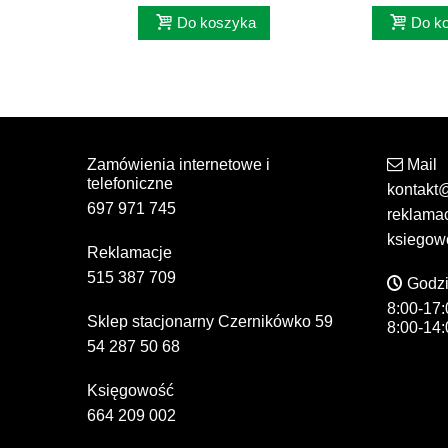
Do koszyka
Do k
Zamówienia internetowe i
Mail
telefoniczne
kontakt
697 971 745
reklama
ksiegow
Reklamacje
515 387 709
Godzi
8:00-17:
Sklep stacjonarny Czernikówko 59
8:00-14:
54 287 50 68
Księgowość
664 209 002