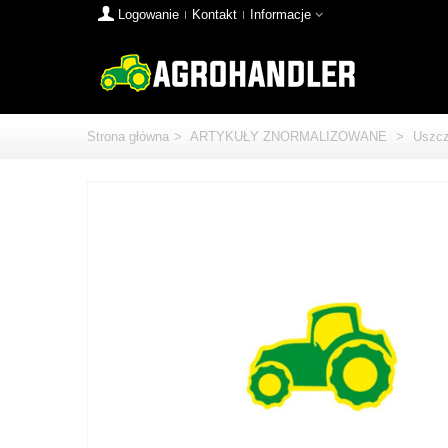
Logowanie
Kontakt
Informacje
Strona główna
>
ARTYKUŁY ZNORMALIZOWANE
>
Uszcz