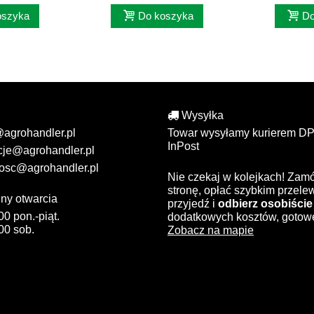
oszyka
Do koszyka
Do
Wysyłka
@agrohandler.pl
Towar wysyłamy kurierem DP
InPost
cje@agrohandler.pl
osc@agrohandler.pl
Nie czekaj w kolejkach! Zam
stronę, opłać szybkim przel
ny otwarcia
przyjedź i
odbierz osobiście
00 pon.-piąt.
dodatkowych kosztów, gotow
00 sob.
Zobacz na mapie