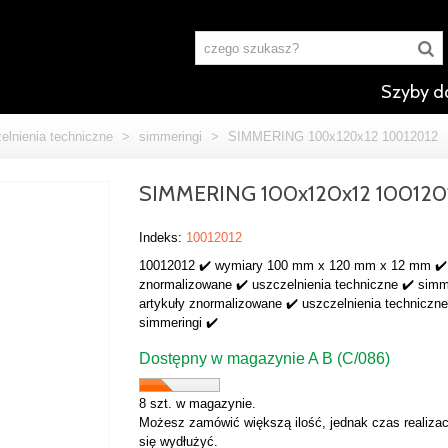
Szyby d
elnienia techniczne
>
simmeringi
>
SIMMERING 100x120x12 10012012
SIMMERING 100x120x12 100120
Indeks:
10012012
10012012 ✔️ wymiary 100 mm x 120 mm x 12 mm ✔️ 
znormalizowane ✔️ uszczelnienia techniczne ✔️ simm
artykuły znormalizowane ✔️ uszczelnienia techniczne
simmeringi ✔️
Dostępny w magazynie A B (C/086)
8 szt. w magazynie.
Możesz zamówić większą ilość, jednak czas realizac
się wydłużyć.