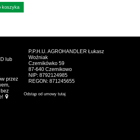
 koszyka
P.P.H.U. AGROHANDLER Łukasz
Woźniak
D lub
Czernikówko 59
87-640 Czernikowo
NIP: 8792124985
ów przez
REGON: 871245655
ewem,
bez
Odstąp od umowy tutaj
e!