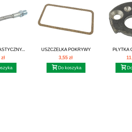
STYCZNY...
USZCZELKA POKRYWY
PŁYTKA 
ZAWORÓW...
 zł
3,55 zł
11
oszyka
Do koszyka
Do