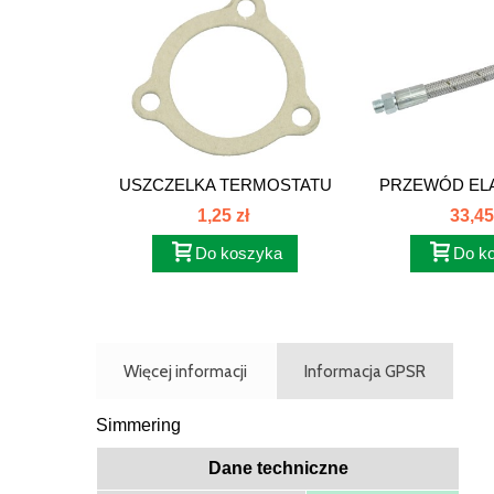
USZCZELKA TERMOSTATU
PRZEWÓD ELA
C-330...
1,25 zł
33,45
Do koszyka
Do k
Więcej informacji
Informacja GPSR
Simmering
Dane techniczne