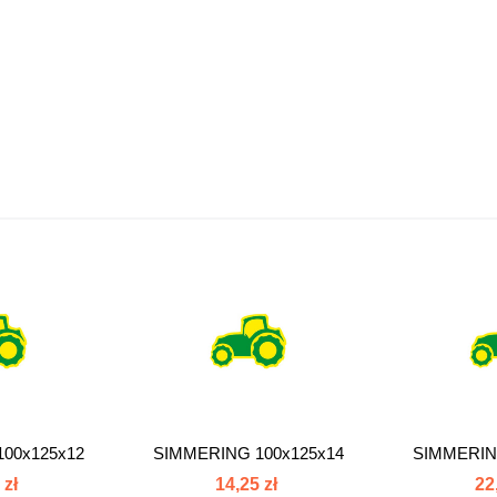
00x125x12
SIMMERING 100x125x14
SIMMERIN
N...
10012514
10
 zł
14,25 zł
22