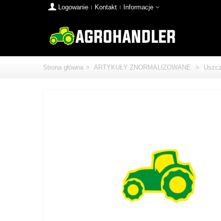
Logowanie
Kontakt
Informacje
Strona główna
>
ARTYKUŁY ZNORMALIZOWANE
>
Uszcz