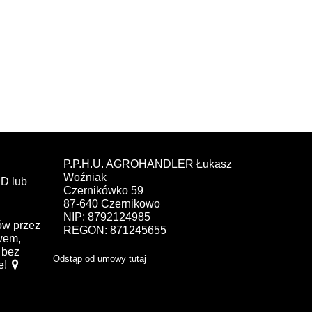
P.P.H.U. AGROHANDLER Łukasz
Woźniak
D lub
Czernikówko 59
87-640 Czernikowo
NIP: 8792124985
ów przez
REGON: 871245655
ewem,
bez
Odstąp od umowy tutaj
e!