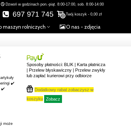
Dzwoń w godzinach pon.-piąt. 8:00-17:00, sob. 8:00-14:00
697 971 745
Twój koszyk
-
0,00 zł
0
o maszyn rolniczych
O nas - zdjęcia
5
Sposoby płatności: BLIK | Karta płatnicza
| Przelew błyskawiczny | Przelew zwykły
lub zapłać kurierowi przy odbiorze
artykuły
eringi ✔️
 ✔️
Dodatkowy rabat zobaczysz w
koszyku
Zobacz
ji może