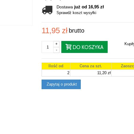
już od 16,95 zł
Dostawa
Sprawdź koszt wysyłki
11,95 zł
brutto
+
Kupi
DO KOSZYKA
-
Ilość od
Cena za szt.
Zaoszc
2
11,20 zł
Zapytaj o produkt