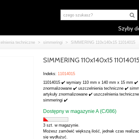
Szyby d
elnienia techniczne
>
simmeringi
>
SIMMERING 110x140x15 11014015
SIMMERING 110x140x15 1101401
Indeks:
11014015
11014015 ✔️ wymiary 110 mm x 140 mm x 15 mm ✔️ 
znormalizowane ✔️ uszczelnienia techniczne ✔️ simm
artykuły znormalizowane ✔️ uszczelnienia techniczne
simmeringi ✔️
Dostępny w magazynie A (C/086)
3 szt. w magazynie.
Możesz zamówić większą ilość, jednak czas realizac
się wydłużyć.