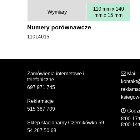
110 mm x 140
Wymiary
mm x 15 mm
Numery porównawcze
11014015
Zamówienia internetowe i
Mail
telefoniczne
kontakt
697 971 745
reklama
ksiegow
Reklamacje
515 387 709
Godzi
8:00-17:
Sklep stacjonarny Czernikówko 59
8:00-14:
54 287 50 68