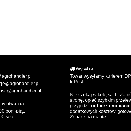
Wysyłka
@agrohandler.pl
Towar wysyłamy kurierem DP
InPost
cje@agrohandler.pl
osc@agrohandler.pl
Nie czekaj w kolejkach! Zam
stronę, opłać szybkim przel
ny otwarcia
przyjedź i
odbierz osobiście
00 pon.-piąt.
dodatkowych kosztów, gotow
00 sob.
Zobacz na mapie