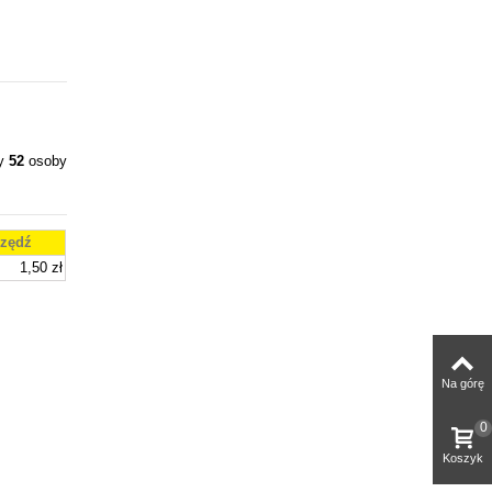
ły
52
osoby
zędź
1,50 zł
Na górę
0
Koszyk