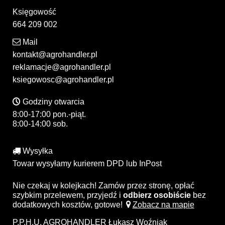
Księgowość
664 209 002
Mail
kontakt@agrohandler.pl
reklamacje@agrohandler.pl
ksiegowosc@agrohandler.pl
Godziny otwarcia
8:00-17:00 pon.-piąt.
8:00-14:00 sob.
Wysyłka
Towar wysyłamy kurierem DPD lub InPost
Nie czekaj w kolejkach! Zamów przez stronę, opłać
szybkim przelewem, przyjedź i
odbierz osobiście
bez
dodatkowych kosztów, gotowe!
Zobacz na mapie
P.P.H.U. AGROHANDLER Łukasz Woźniak