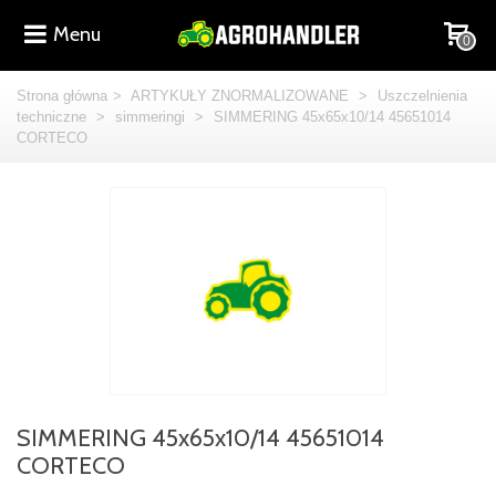
Menu
0
Strona główna
>
ARTYKUŁY ZNORMALIZOWANE
>
Uszczelnienia
techniczne
>
simmeringi
>
SIMMERING 45x65x10/14 45651014
CORTECO
SIMMERING 45x65x10/14 45651014
CORTECO