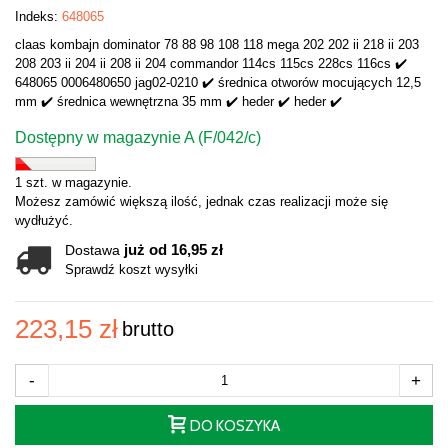
Indeks:
648065
claas kombajn dominator 78 88 98 108 118 mega 202 202 ii 218 ii 203
208 203 ii 204 ii 208 ii 204 commandor 114cs 115cs 228cs 116cs ✔️
648065 0006480650 jag02-0210 ✔️ średnica otworów mocujących 12,5
mm ✔️ średnica wewnętrzna 35 mm ✔️ heder ✔️ heder ✔️
Dostępny w magazynie A (F/042/c)
1 szt. w magazynie.
Możesz zamówić większą ilość, jednak czas realizacji może się
wydłużyć.
już od 16,95 zł
Dostawa
Sprawdź koszt wysyłki
223,15 zł
brutto
-
+
DO KOSZYKA