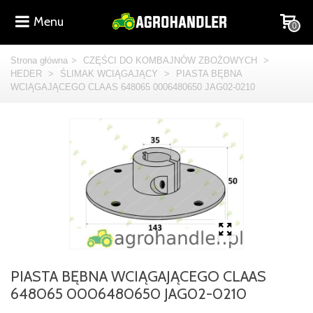
Menu
0
Strona główna
>
CZĘŚCI DO KOMBAJNÓW ZBOŻOWYCH
>
HEDER
>
ŚLIMAK WCIĄGAJĄCY
>
PIASTA BĘBNA
WCIĄGAJĄCEGO CLAAS 648065 0006480650 JAG02-0210
PIASTA BĘBNA WCIĄGAJĄCEGO CLAAS
648065 0006480650 JAG02-0210