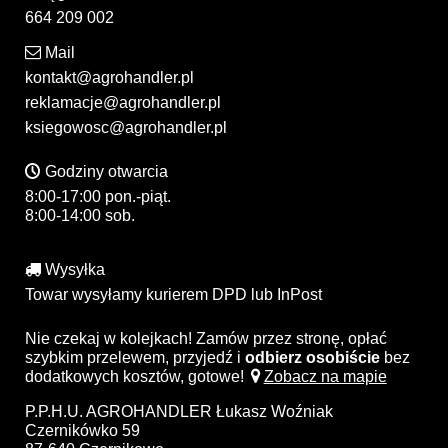
664 209 002
Mail
kontakt@agrohandler.pl
reklamacje@agrohandler.pl
ksiegowosc@agrohandler.pl
Godziny otwarcia
8:00-17:00 pon.-piąt.
8:00-14:00 sob.
Wysyłka
Towar wysyłamy kurierem DPD lub InPost
Nie czekaj w kolejkach! Zamów przez stronę, opłać
szybkim przelewem, przyjedź i
odbierz osobiście
bez
dodatkowych kosztów, gotowe!
Zobacz na mapie
P.P.H.U. AGROHANDLER Łukasz Woźniak
Czernikówko 59