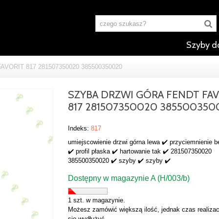
Szyby d
VORIT 817 281507350020 385500350020
SZYBA DRZWI GÓRA FENDT FA
817 281507350020 385500350
Indeks:
817
umiejscowienie drzwi górna lewa ✔️ przyciemnienie 
✔️ profil płaska ✔️ hartowanie tak ✔️ 281507350020
385500350020 ✔️ szyby ✔️ szyby ✔️
Dostępny w magazynie A (H/003/b)
1 szt. w magazynie.
Możesz zamówić większą ilość, jednak czas realizac
się wydłużyć.