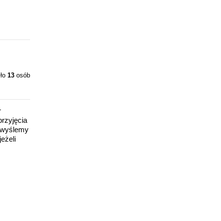
iło
13
osób
r
rzyjęcia
y wyślemy
eżeli