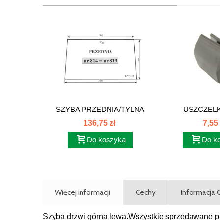
SZYBA PRZEDNIA/TYLNA
USZCZELK
FENDT...
ŚRODKOW
136,75 zł
7,55 
Do koszyka
Do k
Więcej informacji
Cechy
Informacja
Szyba drzwi górna lewa.Wszystkie sprzedawane prz