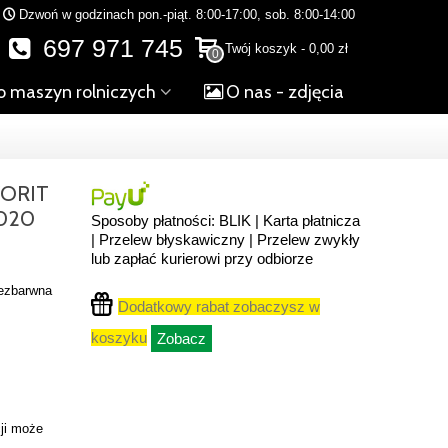
Dzwoń w godzinach pon.-piąt. 8:00-17:00, sob. 8:00-14:00
697 971 745
Twój koszyk
-
0,00 zł
0
o maszyn rolniczych
O nas - zdjęcia
VORIT
020
Sposoby płatności: BLIK | Karta płatnicza
| Przelew błyskawiczny | Przelew zwykły
lub zapłać kurierowi przy odbiorze
bezbarwna
Dodatkowy rabat zobaczysz w
koszyku
Zobacz
ji może