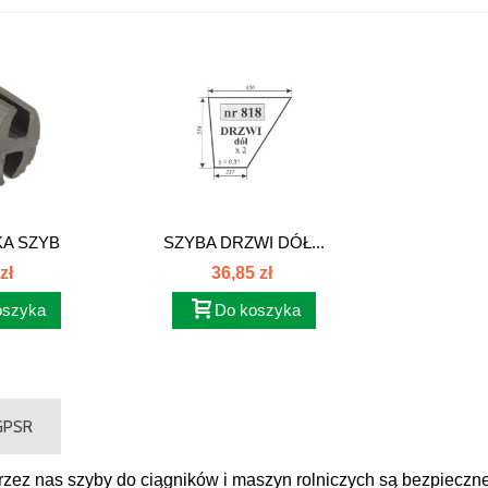
A SZYB
SZYBA DRZWI DÓŁ...
YCH...
zł
36,85 zł
oszyka
Do koszyka
 GPSR
ez nas szyby do ciągników i maszyn rolniczych są bezpieczne 