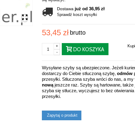
już od 36,95 zł
Dostawa
Sprawdź koszt wysyłki
53,45 zł
brutto
+
Kup
DO KOSZYKA
-
Wysyłane szyby są ubezpieczone. Jeżeli kurie
dostarczy do Ciebie stłuczoną szybę,
odmów
p
przesyłki. Stłuczona szyba wróci do nas, a m
nową
jeszcze raz. Szyby są hartowane, także j
szyba się stłucze, wyczujesz to bez otwierania
przesyłki.
Zapytaj o produkt