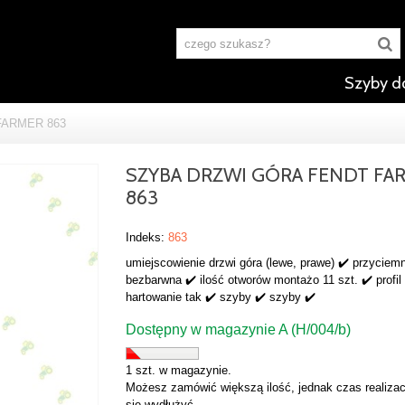
Szyby d
FARMER 863
SZYBA DRZWI GÓRA FENDT FA
863
Indeks:
863
umiejscowienie drzwi góra (lewe, prawe) ✔️ przyciemn
bezbarwna ✔️ ilość otworów montażo 11 szt. ✔️ profil
hartowanie tak ✔️ szyby ✔️ szyby ✔️
Dostępny w magazynie A (H/004/b)
1 szt. w magazynie.
Możesz zamówić większą ilość, jednak czas realizac
się wydłużyć.