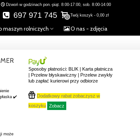
Dzwoń w godzinach pon.-piąt. 8:00-17:00, sob. 8:00-14:00
697 971 745
Twój koszyk
-
0,00 zł
0
o maszyn rolniczych
O nas - zdjęcia
RMER
Sposoby płatności: BLIK | Karta płatnicza
| Przelew błyskawiczny | Przelew zwykły
lub zapłać kurierowi przy odbiorze
ienie
Dodatkowy rabat zobaczysz w
 płaska ✔️
koszyku
Zobacz
ji może