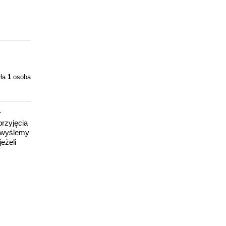
iła
1
osoba
r
rzyjęcia
y wyślemy
eżeli