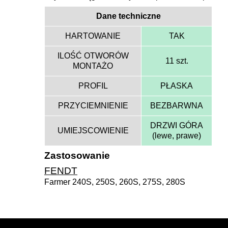
Dane techniczne
HARTOWANIE
TAK
ILOŚĆ OTWORÓW
11 szt.
MONTAŻO
PROFIL
PŁASKA
PRZYCIEMNIENIE
BEZBARWNA
DRZWI GÓRA
UMIEJSCOWIENIE
(lewe, prawe)
Zastosowanie
FENDT
Farmer 240S, 250S, 260S, 275S, 280S