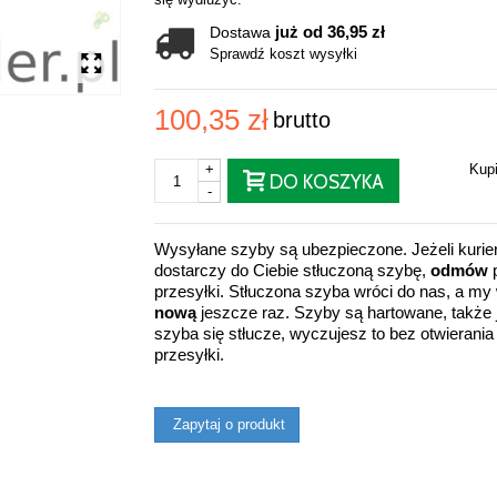
już od 36,95 zł
Dostawa
Sprawdź koszt wysyłki
100,35 zł
brutto
+
Kup
DO KOSZYKA
-
Wysyłane szyby są ubezpieczone. Jeżeli kurie
dostarczy do Ciebie stłuczoną szybę,
odmów
p
przesyłki. Stłuczona szyba wróci do nas, a m
nową
jeszcze raz. Szyby są hartowane, także j
szyba się stłucze, wyczujesz to bez otwierania
przesyłki.
Zapytaj o produkt