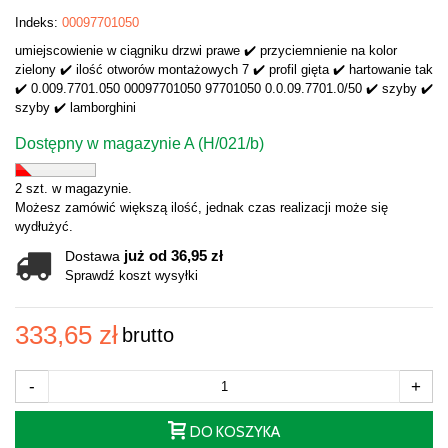
Indeks:
00097701050
umiejscowienie w ciągniku drzwi prawe ✔️ przyciemnienie na kolor
zielony ✔️ ilość otworów montażowych 7 ✔️ profil gięta ✔️ hartowanie tak
✔️ 0.009.7701.050 00097701050 97701050 0.0.09.7701.0/50 ✔️ szyby ✔️
szyby ✔️ lamborghini
Dostępny w magazynie A (H/021/b)
2 szt. w magazynie.
Możesz zamówić większą ilość, jednak czas realizacji może się
wydłużyć.
już od 36,95 zł
Dostawa
Sprawdź koszt wysyłki
333,65 zł
brutto
-
+
DO KOSZYKA