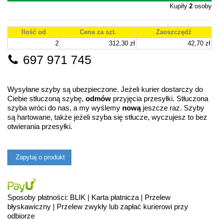
Kupiły
2
osoby
Ilość od
Cena za szt.
Zaoszczędź
2
312,30 zł
42,70 zł
697 971 745
Wysyłane szyby są ubezpieczone. Jeżeli kurier dostarczy do
Ciebie stłuczoną szybę,
odmów
przyjęcia przesyłki. Stłuczona
szyba wróci do nas, a my wyślemy
nową
jeszcze raz. Szyby
są hartowane, także jeżeli szyba się stłucze, wyczujesz to bez
otwierania przesyłki.
Zapytaj o produkt
Sposoby płatności: BLIK | Karta płatnicza | Przelew
błyskawiczny | Przelew zwykły lub zapłać kurierowi przy
odbiorze