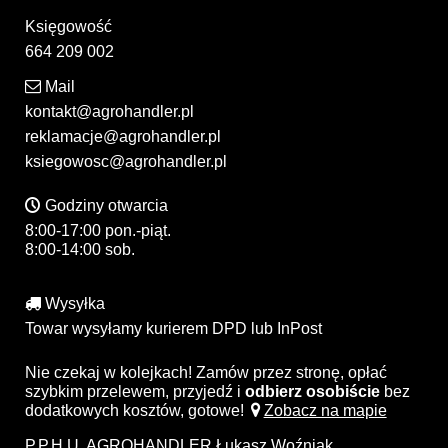
Księgowość
664 209 002
Mail
kontakt@agrohandler.pl
reklamacje@agrohandler.pl
ksiegowosc@agrohandler.pl
Godziny otwarcia
8:00-17:00 pon.-piąt.
8:00-14:00 sob.
Wysyłka
Towar wysyłamy kurierem DPD lub InPost
Nie czekaj w kolejkach! Zamów przez stronę, opłać
szybkim przelewem, przyjedź i
odbierz osobiście
bez
dodatkowych kosztów, gotowe!
Zobacz na mapie
P.P.H.U. AGROHANDLER Łukasz Woźniak