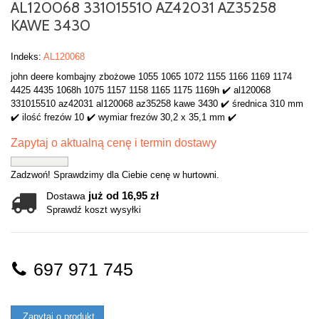
AL120068 331015510 AZ42031 AZ35258
KAWE 3430
Indeks:
AL120068
john deere kombajny zbożowe 1055 1065 1072 1155 1166 1169 1174
4425 4435 1068h 1075 1157 1158 1165 1175 1169h ✔️ al120068
331015510 az42031 al120068 az35258 kawe 3430 ✔️ średnica 310 mm
✔️ ilość frezów 10 ✔️ wymiar frezów 30,2 x 35,1 mm ✔️
Zapytaj o aktualną cenę i termin dostawy
Zadzwoń! Sprawdzimy dla Ciebie cenę w hurtowni.
już od 16,95 zł
Dostawa
Sprawdź koszt wysyłki
697 971 745
Zapytaj o produkt