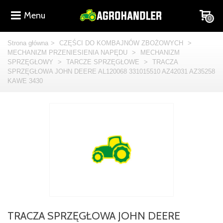
Menu
0
Strona główna
>
CZĘŚCI DO KOMBAJNÓW ZBOŻOWYCH
>
MECHANIZM PRZENIESIENIA NAPĘDU
>
MECHANIZM
SPRZĘGŁOWY
>
TARCZE SPRZĘGŁOWE
>
TRACZA
SPRZĘGŁOWA JOHN DEERE AL120068 331015510 AZ42031 AZ35258
KAWE 3430
TRACZA SPRZĘGŁOWA JOHN DEERE