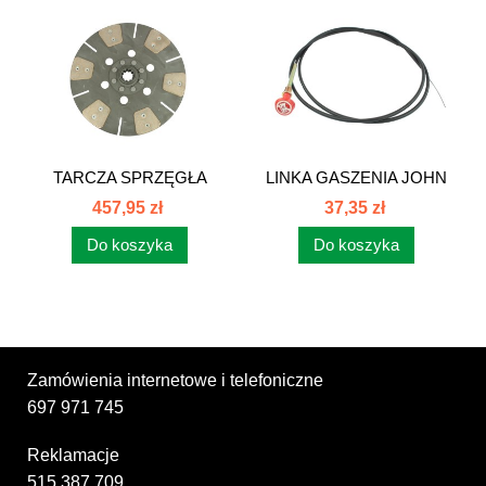
TARCZA SPRZĘGŁA
LINKA GASZENIA JOHN
JOHN DEERE...
DEERE...
457,95 zł
37,35 zł
Do koszyka
Do koszyka
Zamówienia internetowe i telefoniczne
697 971 745
Reklamacje
515 387 709