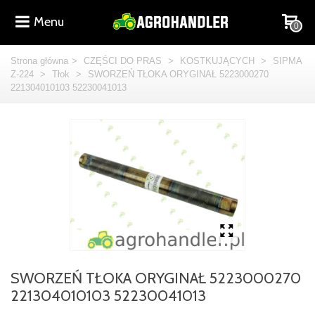
Menu
0
Strona główna
>
CZĘŚCI DO PRAS
>
KOSTKUJĄCYCH
>
SIPMA
Z-224
>
Tłok
>
SWORZEŃ TŁOKA ORYGINAŁ 5223000270
221304010103 52230041013
SWORZEŃ TŁOKA ORYGINAŁ 5223000270
221304010103 52230041013