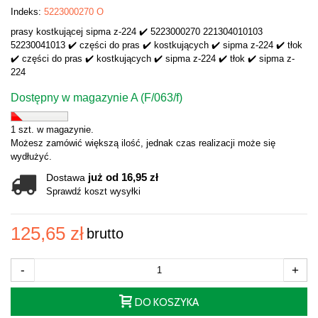
Indeks:
5223000270 O
prasy kostkującej sipma z-224 ✔️ 5223000270 221304010103
52230041013 ✔️ części do pras ✔️ kostkujących ✔️ sipma z-224 ✔️ tłok
✔️ części do pras ✔️ kostkujących ✔️ sipma z-224 ✔️ tłok ✔️ sipma z-
224
Dostępny w magazynie A (F/063/f)
1 szt. w magazynie.
Możesz zamówić większą ilość, jednak czas realizacji może się
wydłużyć.
już od 16,95 zł
Dostawa
Sprawdź koszt wysyłki
125,65 zł
brutto
-
+
DO KOSZYKA