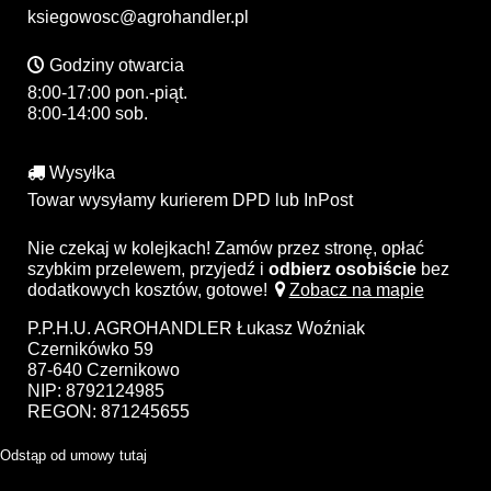
ksiegowosc@agrohandler.pl
Godziny otwarcia
8:00-17:00 pon.-piąt.
8:00-14:00 sob.
Wysyłka
Towar wysyłamy kurierem DPD lub InPost
Nie czekaj w kolejkach! Zamów przez stronę, opłać
szybkim przelewem, przyjedź i
odbierz osobiście
bez
dodatkowych kosztów, gotowe!
Zobacz na mapie
P.P.H.U. AGROHANDLER Łukasz Woźniak
Czernikówko 59
87-640 Czernikowo
NIP: 8792124985
REGON: 871245655
Odstąp od umowy tutaj