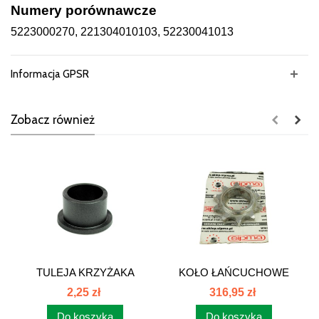
Numery porównawcze
5223000270, 221304010103, 52230041013
Informacja GPSR
Zobacz również
TULEJA KRZYŻAKA
KOŁO ŁAŃCUCHOWE
PODBIERACZA...
DO NAPINACZA...
2,25 zł
316,95 zł
Do koszyka
Do koszyka