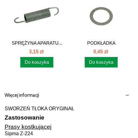
SPRĘŻYNA APARATU...
PODKŁADKA
DYSTANSOWA...
3,15 zł
0,45 zł
Do koszyka
Do koszyka
Więcej informacji
SWORZEŃ TŁOKA ORYGINAŁ
Zastosowanie
Prasy kostkującej
Sipma Z-224