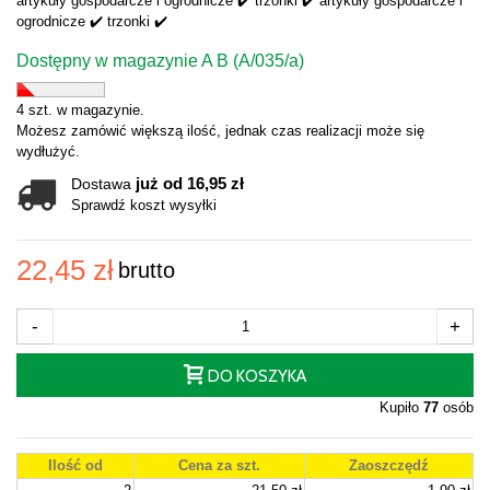
artykuły gospodarcze i ogrodnicze ✔️ trzonki ✔️ artykuły gospodarcze i
ogrodnicze ✔️ trzonki ✔️
Dostępny w magazynie A B (A/035/a)
4 szt. w magazynie.
Możesz zamówić większą ilość, jednak czas realizacji może się
wydłużyć.
już od 16,95 zł
Dostawa
Sprawdź koszt wysyłki
22,45 zł
brutto
-
+
DO KOSZYKA
Kupiło
77
osób
Ilość od
Cena za szt.
Zaoszczędź