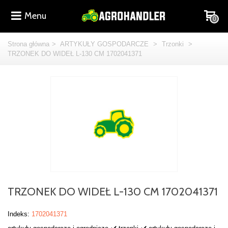
Menu
0
Strona główna
>
ARTYKUŁY GOSPODARCZE
>
Trzonki
>
TRZONEK DO WIDEŁ L-130 CM 1702041371
TRZONEK DO WIDEŁ L-130 CM 1702041371
Indeks:
1702041371