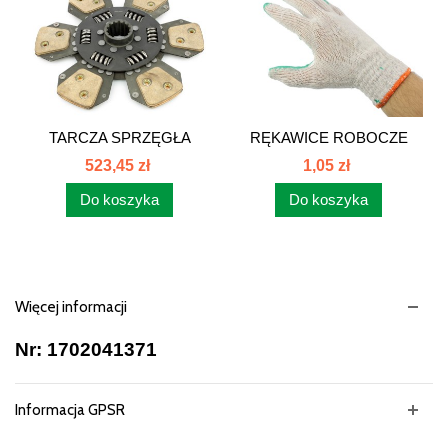
TARCZA SPRZĘGŁA
RĘKAWICE ROBOCZE
280...
WAM WAMPIRKI
523,45 zł
1,05 zł
Do koszyka
Do koszyka
Więcej informacji
Nr: 1702041371
Informacja GPSR