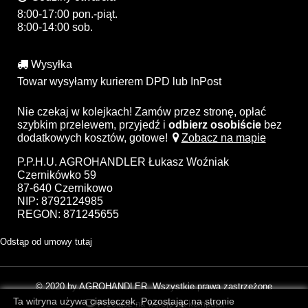
8:00-17:00 pon.-piąt.
8:00-14:00 sob.
Wysyłka
Towar wysyłamy kurierem DPD lub InPost
Nie czekaj w kolejkach! Zamów przez stronę, opłać
szybkim przelewem, przyjedź i
odbierz osobiście
bez
dodatkowych kosztów, gotowe!
Zobacz na mapie
P.P.H.U. AGROHANDLER Łukasz Woźniak
Czernikówko 59
87-640 Czernikowo
NIP: 8792124985
REGON: 871245655
Odstąp od umowy tutaj
© 2020 by AGROHANDLER. Wszystkie prawa zastrzeżone
Ta witryna używa ciasteczek. Pozostając na stronie
Przełącz na wersję na komputer