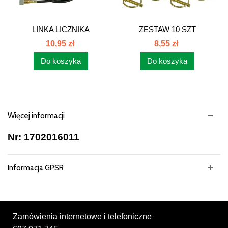
LINKA LICZNIKA
ZESTAW 10 SZT
MOTOGODZIN...
ZATYCZEK...
10,95 zł
8,55 zł
Do koszyka
Do koszyka
Więcej informacji
Nr: 1702016011
Informacja GPSR
Zamówienia internetowe i telefoniczne