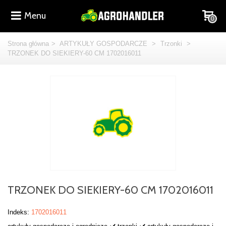
Menu
0
Strona główna
>
ARTYKUŁY GOSPODARCZE
>
Trzonki
>
TRZONEK DO SIEKIERY-60 CM 1702016011
TRZONEK DO SIEKIERY-60 CM 1702016011
Indeks:
1702016011