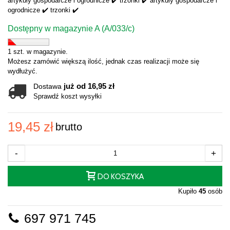
artykuły gospodarcze i ogrodnicze ✔️ trzonki ✔️ artykuły gospodarcze i
ogrodnicze ✔️ trzonki ✔️
Dostępny w magazynie A (A/033/c)
1 szt. w magazynie.
Możesz zamówić większą ilość, jednak czas realizacji może się
wydłużyć.
już od 16,95 zł
Dostawa
Sprawdź koszt wysyłki
19,45 zł
brutto
-
+
DO KOSZYKA
Kupiło
45
osób
697 971 745