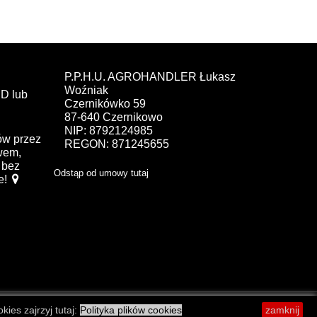
P.P.H.U. AGROHANDLER Łukasz
Woźniak
D lub
Czernikówko 59
87-640 Czernikowo
NIP: 8792124985
ów przez
REGON: 871245655
ewem,
bez
Odstąp od umowy tutaj
e!
kies zajrzyj tutaj:
Polityka plików cookies
zamknij