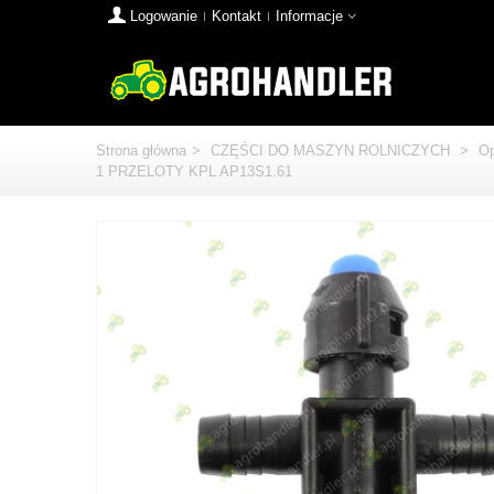
Logowanie
Kontakt
Informacje
Strona główna
>
CZĘŚCI DO MASZYN ROLNICZYCH
>
Op
1 PRZELOTY KPL AP13S1.61