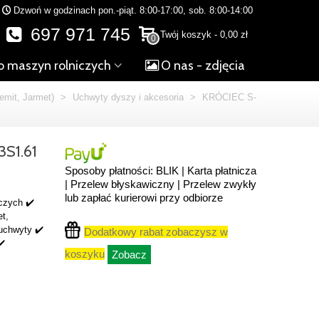
Dzwoń w godzinach pon.-piąt. 8:00-17:00, sob. 8:00-14:00
697 971 745
Twój koszyk
-
0,00 zł
0
o maszyn rolniczych
O nas - zdjęcia
emit, Jarmet)
>
Uchwyty dyszy i akcesoria
>
KRÓCIEC S-
S1.61
Sposoby płatności: BLIK | Karta płatnicza
| Przelew błyskawiczny | Przelew zwykły
lub zapłać kurierowi przy odbiorze
czych ✔️
et,
,uchwyty ✔️
Dodatkowy rabat zobaczysz w
✔️
koszyku
Zobacz