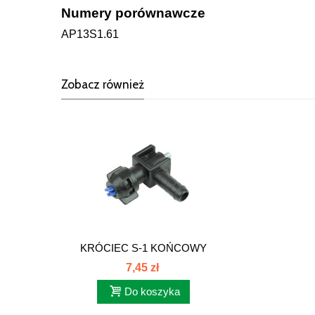
Numery porównawcze
AP13S1.61
Zobacz również
KRÓCIEC S-1 KOŃCOWY
KPL AP13S1.62
7,45 zł
Do koszyka