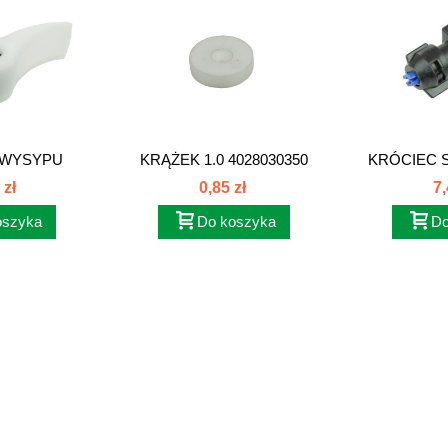
 WYSYPU
KRĄŻEK 1.0 4028030350
KRÓCIEC 
NA...
KPL A
 zł
0,85 zł
7,
oszyka
Do koszyka
Do