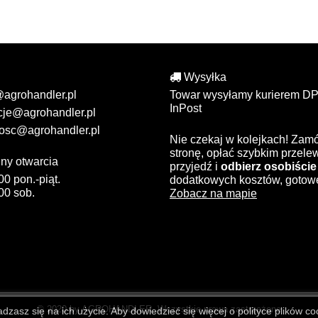
Wysyłka
@agrohandler.pl
Towar wysyłamy kurierem DP
InPost
cje@agrohandler.pl
osc@agrohandler.pl
Nie czekaj w kolejkach! Zam
stronę, opłać szybkim przel
ny otwarcia
przyjedź i
odbierz osobiście
00 pon.-piąt.
dodatkowych kosztów, gotow
00 sob.
Zobacz na mapie
© 2020 by AGROHANDLER. Wszystkie prawa zastrzeżone
zasz się na ich użycie. Aby dowiedzieć się więcej o polityce plików coo