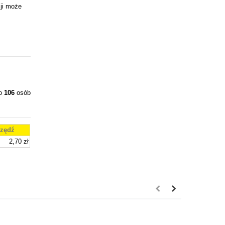
ji może
ło
106
osób
zędź
2,70 zł