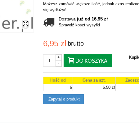
Możesz zamówić większą ilość, jednak czas realizac
się wydłużyć.
już od 16,95 zł
Dostawa
Sprawdź koszt wysyłki
6,95 zł
brutto
+
Kupi
DO KOSZYKA
-
Ilość od
Cena za szt.
Zaoszc
6
6,50 zł
Zapytaj o produkt