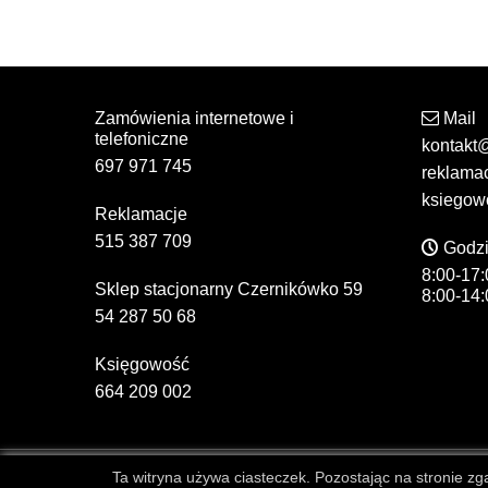
Zamówienia internetowe i
Mail
telefoniczne
kontakt
697 971 745
reklama
ksiegow
Reklamacje
515 387 709
Godzi
8:00-17:
Sklep stacjonarny Czernikówko 59
8:00-14:
54 287 50 68
Księgowość
664 209 002
Ta witryna używa ciasteczek. Pozostając na stronie zgad