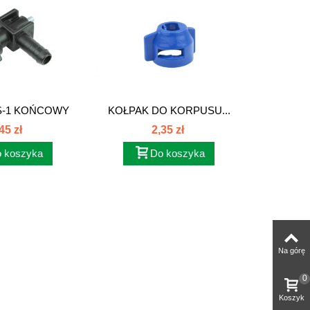
S-1 KOŃCOWY
KOŁPAK DO KORPUSU...
UCHWYT
P13S1.62
4
45 zł
2,35 zł
 koszyka
Do koszyka
Na górę
0
Koszyk