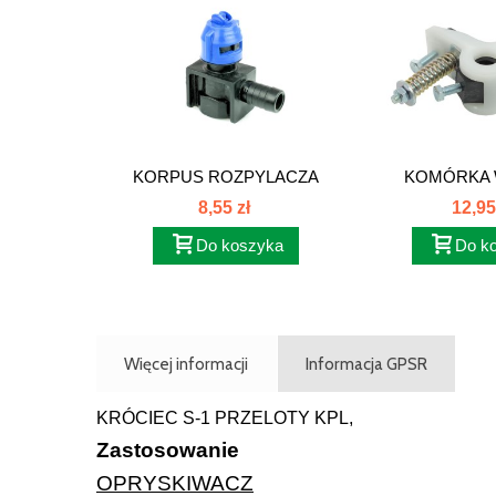
KORPUS ROZPYLACZA
KOMÓRKA
KOŃCOWY...
KOMPLET
8,55 zł
12,95
Do koszyka
Do k
Więcej informacji
Informacja GPSR
KRÓCIEC S-1 PRZELOTY KPL,
Zastosowanie
OPRYSKIWACZ