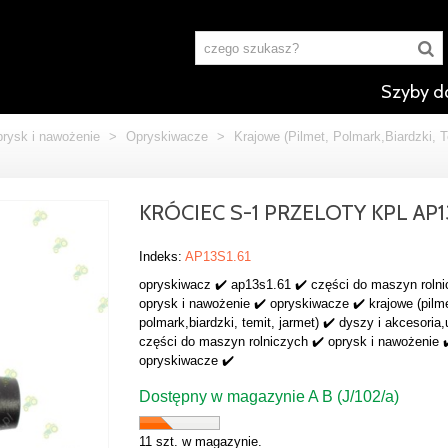
Szyby d
rysk i nawożenie
>
Opryskiwacze
>
Krajowe (Pilmet, Polmark,Biardzki, T
KRÓCIEC S-1 PRZELOTY KPL AP13
Indeks:
AP13S1.61
opryskiwacz ✔️ ap13s1.61 ✔️ części do maszyn rolni
oprysk i nawożenie ✔️ opryskiwacze ✔️ krajowe (pilm
polmark,biardzki, temit, jarmet) ✔️ dyszy i akcesoria
części do maszyn rolniczych ✔️ oprysk i nawożenie 
opryskiwacze ✔️
Dostępny w magazynie A B (J/102/a)
11 szt. w magazynie.