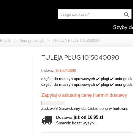
Szyby d
PŁUGI
>
Unia grudziądz
>
TULEJA PŁUG 1015040090
TULEJA PŁUG 1015040090
Indeks:
1015040090
części do maszyn uprawowych ✔️ pługi ✔️ unia grudz
części do maszyn uprawowych ✔️ pługi ✔️ unia grudz
Zapytaj o aktualną cenę i termin dostawy
Zadzwoń! Sprawdzimy dla Ciebie cenę w hurtowni.
już od 16,95 zł
Dostawa
Sprawdź koszt wysyłki