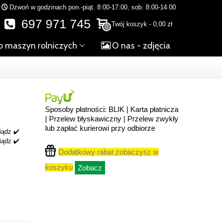
Dzwoń w godzinach pon.-piąt. 8:00-17:00, sob. 8:00-14:00
697 971 745
Twój koszyk
-
0,00 zł
0
o maszyn rolniczych
O nas - zdjęcia
Sposoby płatności: BLIK | Karta płatnicza
| Przelew błyskawiczny | Przelew zwykły
lub zapłać kurierowi przy odbiorze
iądz ✔️
iądz ✔️
Dodatkowy rabat zobaczysz w
koszyku
Zobacz