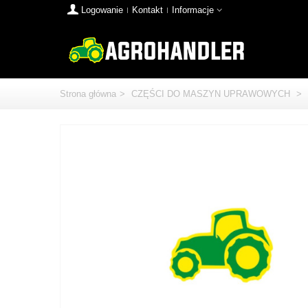
Logowanie
Kontakt
Informacje
Strona główna
>
CZĘŚCI DO MASZYN UPRAWOWYCH
>