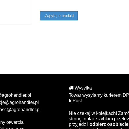
Zapytaj o produkt
Wysyłka
@agrohandler.pl
Towar wysyłamy kurierem DP
InPost
cje@agrohandler.pl
osc@agrohandler.pl
Nie czekaj w kolejkach! Zam
stronę, opłać szybkim przel
ny otwarcia
przyjedź i
odbierz osobiście