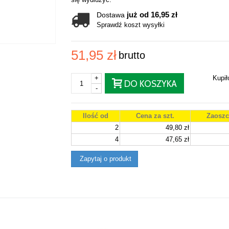
już od 16,95 zł
Dostawa
Sprawdź koszt wysyłki
51,95 zł
brutto
+
Kupi
DO KOSZYKA
-
Ilość od
Cena za szt.
Zaoszc
2
49,80 zł
4
47,65 zł
Zapytaj o produkt