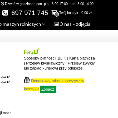
Dzwoń w godzinach pon.-piąt. 8:00-17:00, sob. 8:00-14:00
697 971 745
Twój koszyk
-
0,00 zł
0
o maszyn rolniczych
O nas - zdjęcia
Sposoby płatności: BLIK | Karta płatnicza
| Przelew błyskawiczny | Przelew zwykły
lub zapłać kurierowi przy odbiorze
iądz ✔️
Dodatkowy rabat zobaczysz w
iądz ✔️
koszyku
Zobacz
ji może