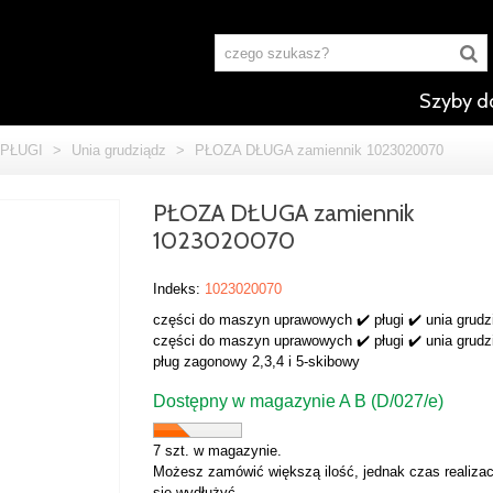
Szyby d
PŁUGI
>
Unia grudziądz
>
PŁOZA DŁUGA zamiennik 1023020070
PŁOZA DŁUGA zamiennik
1023020070
Indeks:
1023020070
części do maszyn uprawowych ✔️ pługi ✔️ unia grudz
części do maszyn uprawowych ✔️ pługi ✔️ unia grudz
pług zagonowy 2,3,4 i 5-skibowy
Dostępny w magazynie A B (D/027/e)
7 szt. w magazynie.
Możesz zamówić większą ilość, jednak czas realizac
się wydłużyć.