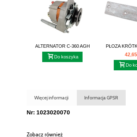
ALTERNATOR C-360 AGH
PŁOZA KRÓTKA
14V50A...
102302
42,65
Do koszyka
Do k
Więcej informacji
Informacja GPSR
Nr: 1023020070
Zobacz również