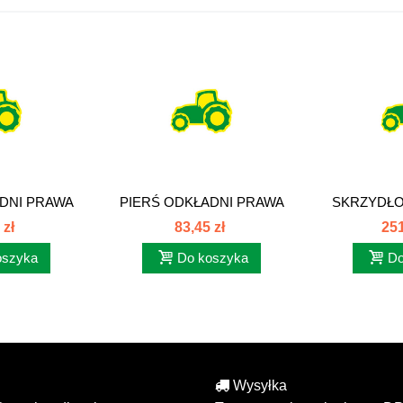
DNI PRAWA
PIERŚ ODKŁADNI PRAWA
SKRZYDŁO
...
PŁUGA UNIA...
S
 zł
83,45 zł
251
oszyka
Do koszyka
Do
Wysyłka