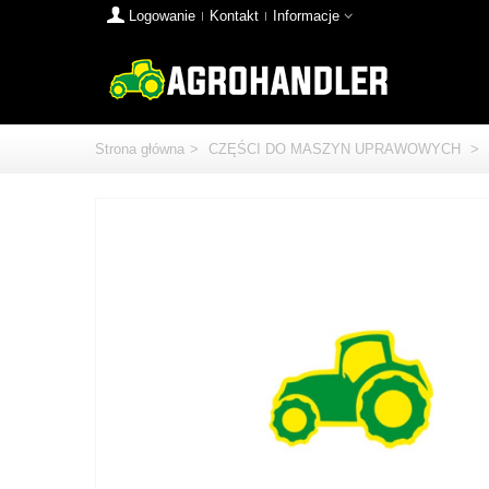
Logowanie
Kontakt
Informacje
Strona główna
>
CZĘŚCI DO MASZYN UPRAWOWYCH
>