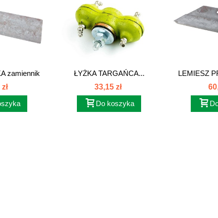
 zamiennik
ŁYŻKA TARGAŃCA...
LEMIESZ 
0080
1
 zł
33,15 zł
60
oszyka
Do koszyka
Do