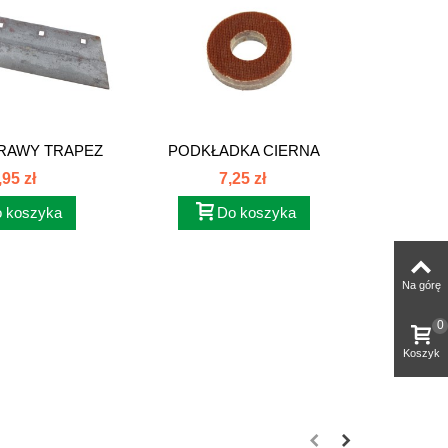
PRAWY TRAPEZ
PODKŁADKA CIERNA
PRZYCISK
023-N
MECHANIZMU...
,95 zł
7,25 zł
 koszyka
Do koszyka
Na górę
0
Koszyk