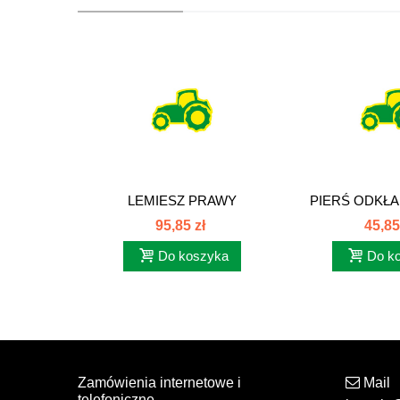
LEMIESZ PRAWY
PIERŚ ODKŁA
TRAPEZOWY UNIA...
PŁUGA
95,85 zł
45,85
Do koszyka
Do k
Zamówienia internetowe i
Mail
telefoniczne