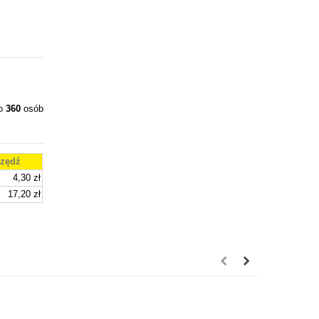
ło
360
osób
zędź
4,30 zł
17,20 zł