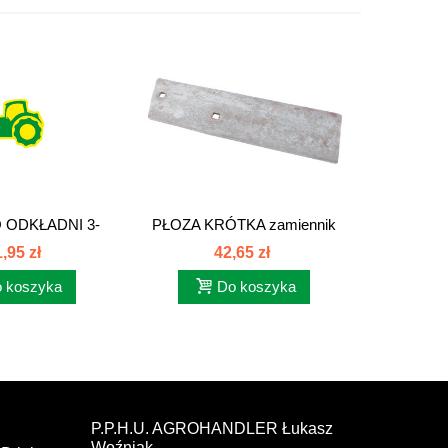
 ODKŁADNI 3-
PŁOZA KRÓTKA zamiennik
PŁOZA K
KI....
1023020080
1
,95 zł
42,65 zł
 koszyka
Do koszyka
P.P.H.U. AGROHANDLER Łukasz
Woźniak