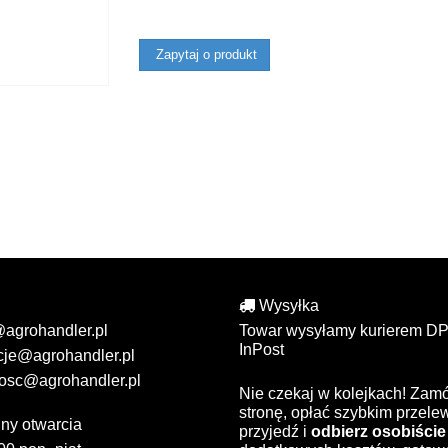
Zapytaj o produkt
Wysyłka
@agrohandler.pl
Towar wysyłamy kurierem DP
InPost
cje@agrohandler.pl
osc@agrohandler.pl
Nie czekaj w kolejkach! Zam
stronę, opłać szybkim przel
ny otwarcia
przyjedź i
odbierz osobiście