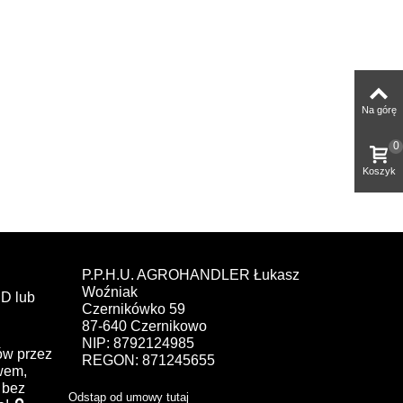
Na górę
0
Koszyk
P.P.H.U. AGROHANDLER Łukasz
Woźniak
D lub
Czernikówko 59
87-640 Czernikowo
NIP: 8792124985
ów przez
REGON: 871245655
ewem,
bez
Odstąp od umowy tutaj