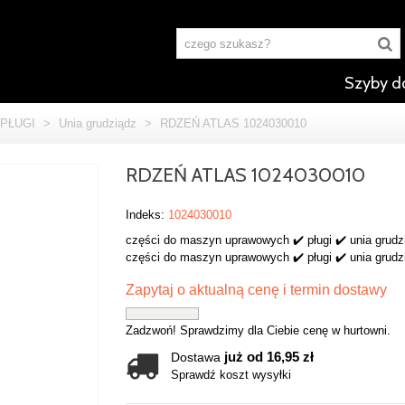
Szyby d
PŁUGI
>
Unia grudziądz
>
RDZEŃ ATLAS 1024030010
RDZEŃ ATLAS 1024030010
Indeks:
1024030010
części do maszyn uprawowych ✔️ pługi ✔️ unia grudz
części do maszyn uprawowych ✔️ pługi ✔️ unia grudz
Zapytaj o aktualną cenę i termin dostawy
Zadzwoń! Sprawdzimy dla Ciebie cenę w hurtowni.
już od 16,95 zł
Dostawa
Sprawdź koszt wysyłki