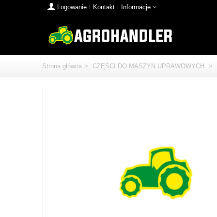
Logowanie
Kontakt
Informacje
Strona główna
>
CZĘŚCI DO MASZYN UPRAWOWYCH
>