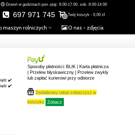
Dzwoń w godzinach pon.-piąt. 8:00-17:00, sob. 8:00-14:00
697 971 745
Twój koszyk
-
0,00 zł
0
o maszyn rolniczych
O nas - zdjęcia
Sposoby płatności: BLIK | Karta płatnicza
| Przelew błyskawiczny | Przelew zwykły
lub zapłać kurierowi przy odbiorze
iądz ✔️
iądz ✔️
Dodatkowy rabat zobaczysz w
koszyku
Zobacz