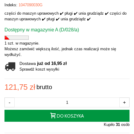
Indeks:
1047090030G
części do maszyn uprawowych ✔️ pługi ✔️ unia grudziądz ✔️ części do
maszyn uprawowych ✔️ pługi ✔️ unia grudziądz ✔️
Dostępny w magazynie A (D/028/a)
1 szt. w magazynie.
Możesz zamówić większą ilość, jednak czas realizacji może się
wydłużyć.
już od 16,95 zł
Dostawa
Sprawdź koszt wysyłki
121,75 zł
brutto
-
+
DO KOSZYKA
Kupiło
31
osób