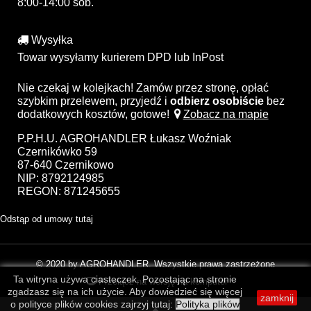
8:00-14:00 sob.
Wysyłka
Towar wysyłamy kurierem DPD lub InPost
Nie czekaj w kolejkach! Zamów przez stronę, opłać
szybkim przelewem, przyjedź i
odbierz osobiście
bez
dodatkowych kosztów, gotowe!
Zobacz na mapie
P.P.H.U. AGROHANDLER Łukasz Woźniak
Czernikówko 59
87-640 Czernikowo
NIP: 8792124985
REGON: 871245655
Odstąp od umowy tutaj
© 2020 by AGROHANDLER. Wszystkie prawa zastrzeżone
Ta witryna używa ciasteczek. Pozostając na stronie
Przełącz na wersję na komputer
zgadzasz się na ich użycie. Aby dowiedzieć się więcej
zamknij
o polityce plików cookies zajrzyj tutaj:
Polityka plików