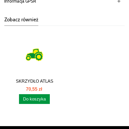
Informacja GPSR
Zobacz również
SKRZYDŁO ATLAS
zamiennik...
70,55 zł
Do koszyka