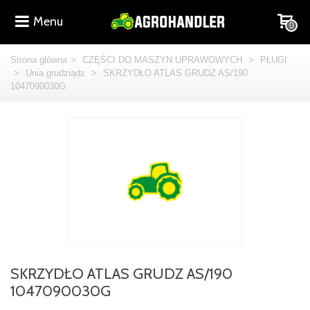
Menu
0
Strona główna
>
CZĘŚCI DO MASZYN UPRAWOWYCH
>
PŁUGI
>
Unia grudziądz
>
SKRZYDŁO ATLAS GRUDZ AS/190
1047090030G
SKRZYDŁO ATLAS GRUDZ AS/190
1047090030G