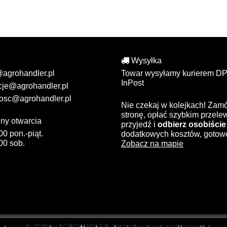
Wysyłka
@agrohandler.pl
Towar wysyłamy kurierem DP
InPost
cje@agrohandler.pl
osc@agrohandler.pl
Nie czekaj w kolejkach! Zam
stronę, opłać szybkim przel
ny otwarcia
przyjedź i
odbierz osobiście
00 pon.-piąt.
dodatkowych kosztów, gotow
00 sob.
Zobacz na mapie
© 2020 by AGROHANDLER. Wszystkie prawa zastrzeżone