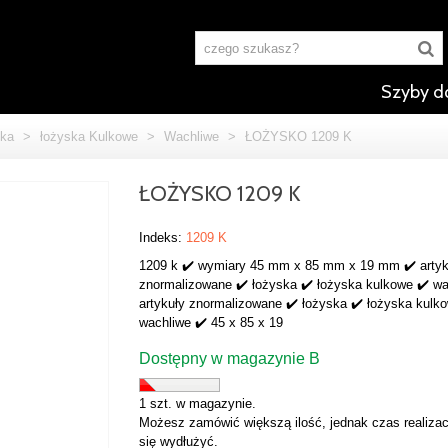
Szyby d
ka
>
łożyska Kulkowe
>
Wachliwe
>
ŁOŻYSKO 1209 K
ŁOŻYSKO 1209 K
Indeks:
1209 K
1209 k ✔️ wymiary 45 mm x 85 mm x 19 mm ✔️ artyk
znormalizowane ✔️ łożyska ✔️ łożyska kulkowe ✔️ wa
artykuły znormalizowane ✔️ łożyska ✔️ łożyska kulk
wachliwe ✔️ 45 x 85 x 19
Dostępny w magazynie B
1 szt. w magazynie.
Możesz zamówić większą ilość, jednak czas realizac
się wydłużyć.