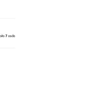
piło
7
osób