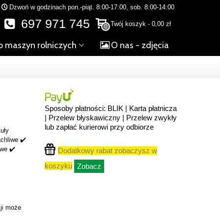
Dzwoń w godzinach pon.-piąt. 8:00-17:00, sob. 8:00-14:00
697 971 745
Twój koszyk
-
0,00 zł
0
o maszyn rolniczych
O nas - zdjęcia
Sposoby płatności: BLIK | Karta płatnicza
| Przelew błyskawiczny | Przelew zwykły
lub zapłać kurierowi przy odbiorze
uły
chliwe ✔️
owe ✔️
Dodatkowy rabat zobaczysz w
koszyku
Zobacz
ji może