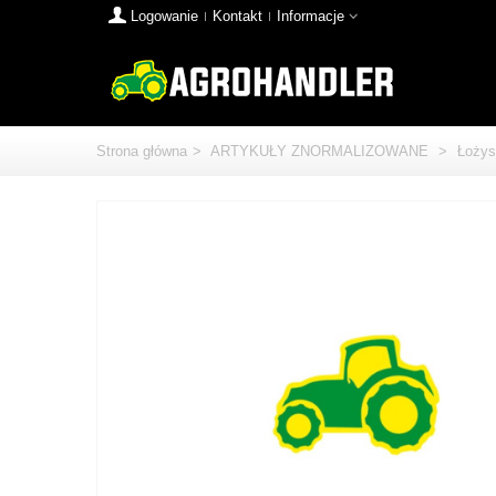
Logowanie
Kontakt
Informacje
Strona główna
>
ARTYKUŁY ZNORMALIZOWANE
>
Łożys