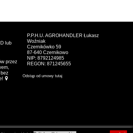
P.P.H.U. AGROHANDLER Łukasz
Woźniak
D lub
Czernikówko 59
87-640 Czernikowo
NIP: 8792124985
ów przez
REGON: 871245655
ewem,
bez
Odstąp od umowy tutaj
e!