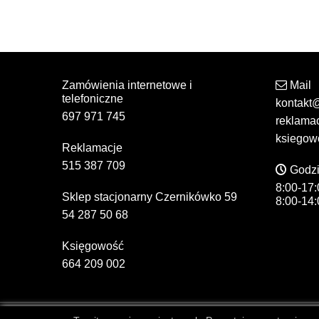
Zamówienia internetowe i
Mail
telefoniczne
kontakt
697 971 745
reklama
ksiegow
Reklamacje
515 387 709
Godzi
8:00-17:
Sklep stacjonarny Czernikówko 59
8:00-14:
54 287 50 68
Księgowość
664 209 002