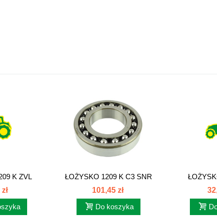
09 K ZVL
ŁOŻYSKO 1209 K C3 SNR
ŁOŻYSK
239011...
 zł
101,45 zł
32
oszyka
Do koszyka
Do