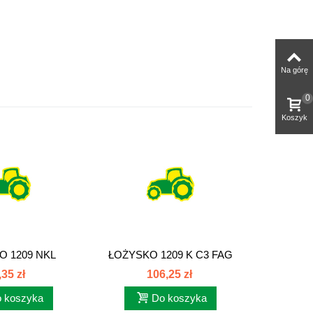
Na górę
0
Koszyk
O 1209 NKL
ŁOŻYSKO 1209 K C3 FAG
1209K...
,35 zł
106,25 zł
 koszyka
Do koszyka